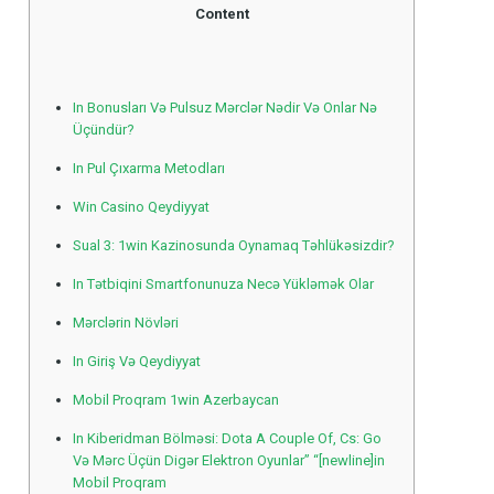
Content
In Bonusları Və Pulsuz Mərclər Nədir Və Onlar Nə
Üçündür?
In Pul Çıxarma Metodları
Win Casino Qeydiyyat
Sual 3: 1win Kazinosunda Oynamaq Təhlükəsizdir?
In Tətbiqini Smartfonunuza Necə Yükləmək Olar
Mərclərin Növləri
In Giriş Və Qeydiyyat
Mobil Proqram 1win Azerbaycan
In Kiberidman Bölməsi: Dota A Couple Of, Cs: Go
Və Mərc Üçün Digər Elektron Oyunlar” “[newline]in
Mobil Proqram