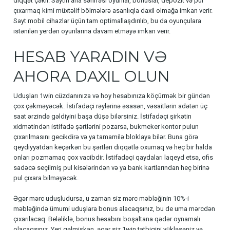
diqqət çəkir. Saytın ana səhifəsi oyunlar, bonuslar, depozit və pul
çıxarmaq kimi müxtəlif bölmələrə asanlıqla daxil olmağa imkan verir.
Sayt mobil cihazlar üçün tam optimallaşdırılıb, bu da oyunçulara
istənilən yerdən oyunlarına davam etməyə imkan verir.
HESAB YARADIN VƏ
AHORA DAXIL OLUN
Uduşları 1win cüzdanınıza və hoy hesabınıza köçürmək bir gündən
çox çəkməyəcək. İstifadəçi rəylərinə əsasən, vəsaitlərin adətən üç
saat ərzində gəldiyini başa düşə bilərsiniz. İstifadəçi şirkətin
xidmətindən istifadə şərtlərini pozarsa, bukmeker kontor pulun
çıxarılmasını gecikdirə və ya tamamilə bloklaya bilər. Buna görə
qeydiyyatdan keçərkən bu şərtləri diqqətlə oxumaq və heç bir halda
onları pozmamaq çox vacibdir. İstifadəçi qaydaları laqeyd etsə, ofis
sadəcə seçilmiş pul kisələrindən və ya bank kartlarından heç birinə
pul çıxara bilməyəcək.
Əgər mərc uduşludursa, u zaman siz mərc məbləğinin 10%-i
məbləğində ümumi uduşlara bonus alacaqsınız, bu de uma mərcdən
çıxarılacaq. Beləliklə, bonus hesabını boşaltana qədər oynamalı
olacaqsınız. Yeri gəlmişkən, əgər siz 1win tətbiqini yükləsəniz və