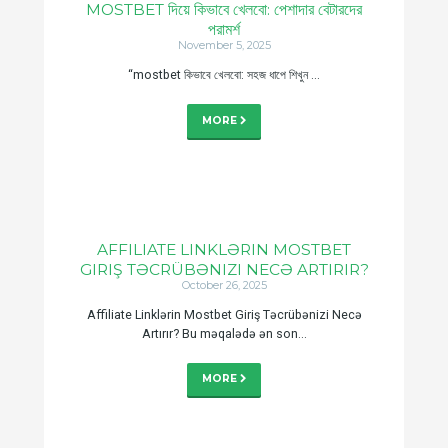
MOSTBET দিয়ে কিভাবে খেলবো: পেশাদার বেটারদের
পরামর্শ
November 5, 2025
“mostbet কিভাবে খেলবো: সহজ ধাপে শিখুন ...
MORE
AFFILIATE LINKLƏRIN MOSTBET
GIRIŞ TƏCRÜBƏNIZI NECƏ ARTIRIR?
October 26, 2025
Affiliate Linklərin Mostbet Giriş Təcrübənizi Necə
Artırır? Bu məqalədə ən son...
MORE