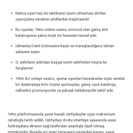
Nəticə üçün heç bir taktikanın lazım olmaması slotları
oyunçulara sevdirən amillərdən başlıcasıdır.
Bu oyunlar, 1Win online casino mövcud olan geniş slot
kataloqunun yalnız kiçik bir hissəsini təmsil edir.
İdmanlar/Canlı bölməsinə keçin və maraqlandığınız idman
sahəsini seçin.
O, səhifənin adından başqa rəsmi səhifədən heçnə ilə
fərqlənmir.
1Win AZ onlayn casino, qumar oyunları həvəskarları üçün sevilən
bir destinasiya kimi özünü qurmuşdur, geniş oyun kataloqu,
cəlbedici promosyonlar və yüksək təhlükəsizlik təklif edir.
1Win platformasında şəxsi hesab istifadəçilər üçün maksimum
rahatlıqla tərtib edilib. İstifadəçi dostu interfeys sayəsində əsas
funksiyalara ekranın sağ tərəfindən asanlıqla daxil olmaq
mümkündür. Burada siz mərc tarixçənizi nəzərdən keçirə, şəxsi