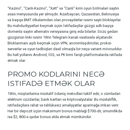
“Kazino”, “Canlı-Kazino”, “Xətt” və “Canlı” kimi oyun bölmələri saytın
əsas menyusunda yer almışdır. Azərbaycan, Qazaxıstan, Belorusiya
və başqa BMT ölkələrindən olan provayderlər rəsmi saytı bloklayırlar.
Bu məhdudiyyətləri keçmək üçün İstifadəçilər güzgü adlı başqa
domenlə saytın alternativ versiyasına giriş edə bilərlər. Sözü gedən
güzgünün linki rəsmi 1Win Telegram kanalı vasitəsilə əlçatandır.
Bloklanmanı aşıb keçmək üçün VPN, anonimləşdiricilər, proksi-
serverlər və oyun tədbiqləri daxil olmaqla bir neçə variant mövcuddur.
Bu həll yollarını Android, İOS, və PK kimi fərqli platformalarda istifadə
etmək olar.
PROMO KODLARINI NECƏ
ISTIFADƏ ETMƏK OLAR
1Win, müştərilərinə müxtəlif ödəniş metodları təklif edir, o cümlədən
elektrum cüzdanlar, bank kartları və kriptovalyutalar. Bu müxtəliflik,
istifadəçilərə rahat və təhlükəsiz əməliyyatlar aparmağa imkan verir.
Hər bir depozit üçün maksimum bonus məbləği $700-dir, ümumilikdə
isə $2, 800-ə qədər bonus əldə etmək mümkündür.