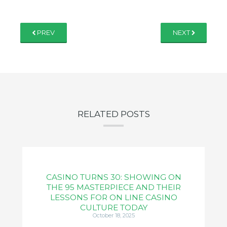
PREV
NEXT
RELATED POSTS
CASINO TURNS 30: SHOWING ON
THE 95 MASTERPIECE AND THEIR
LESSONS FOR ON LINE CASINO
CULTURE TODAY
October 18, 2025