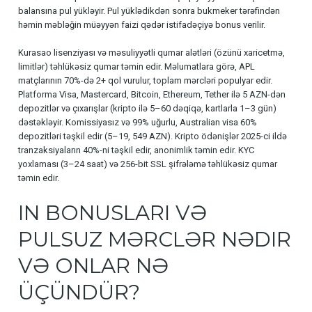
balansına pul yükləyir. Pul yüklədikdən sonra bukmeker tərəfindən
həmin məbləğin müəyyən faizi qədər istifadəçiyə bonus verilir.
Kurasao lisenziyası və məsuliyyətli qumar alətləri (özünü xaricetmə,
limitlər) təhlükəsiz qumar təmin edir. Məlumatlara görə, APL
matçlarının 70%-də 2+ qol vurulur, toplam mərcləri populyar edir.
Platforma Visa, Mastercard, Bitcoin, Ethereum, Tether ilə 5 AZN-dən
depozitlər və çıxarışlar (kripto ilə 5–60 dəqiqə, kartlarla 1–3 gün)
dəstəkləyir. Komissiyasız və 99% uğurlu, Australian visa 60%
depozitləri təşkil edir (5–19, 549 AZN). Kripto ödənişlər 2025-ci ildə
tranzaksiyaların 40%-ni təşkil edir, anonimlik təmin edir. KYC
yoxlaması (3–24 saat) və 256-bit SSL şifrələmə təhlükəsiz qumar
təmin edir.
IN BONUSLARI VƏ
PULSUZ MƏRCLƏR NƏDIR
VƏ ONLAR NƏ
ÜÇÜNDÜR?