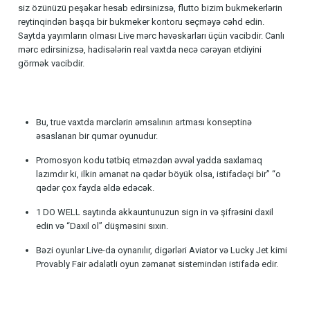
siz özünüzü peşəkar hesab edirsinizsə, flutto bizim bukmekerlərin
reytinqindən başqa bir bukmeker kontoru seçməyə cəhd edin.
Saytda yayımların olması Live mərc həvəskarları üçün vacibdir. Canlı
mərc edirsinizsə, hadisələrin real vaxtda necə cərəyan etdiyini
görmək vacibdir.
Bu, true vaxtda mərclərin əmsalının artması konseptinə
əsaslanan bir qumar oyunudur.
Promosyon kodu tətbiq etməzdən əvvəl yadda saxlamaq
lazımdır ki, ilkin əmanət nə qədər böyük olsa, istifadəçi bir” “o
qədər çox fayda əldə edəcək.
1 DO WELL saytında akkauntunuzun sign in və şifrəsini daxil
edin və “Daxil ol” düşməsini sıxın.
Bəzi oyunlar Live-da oynanılır, digərləri Aviator və Lucky Jet kimi
Provably Fair ədalətli oyun zəmanət sistemindən istifadə edir.