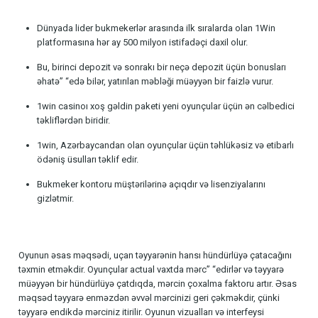
Dünyada lider bukmekerlər arasında ilk sıralarda olan 1Win
platformasına hər ay 500 milyon istifadəçi daxil olur.
Bu, birinci depozit və sonrakı bir neçə depozit üçün bonusları
əhatə” “edə bilər, yatırılan məbləği müəyyən bir faizlə vurur.
1win casinoı xoş gəldin paketi yeni oyunçular üçün ən cəlbedici
təkliflərdən biridir.
1win, Azərbaycandan olan oyunçular üçün təhlükəsiz və etibarlı
ödəniş üsulları təklif edir.
Bukmeker kontoru müştərilərinə açıqdır və lisenziyalarını
gizlətmir.
Oyunun əsas məqsədi, uçan təyyarənin hansı hündürlüyə çatacağını
təxmin etməkdir. Oyunçular actual vaxtda mərc” “edirlər və təyyarə
müəyyən bir hündürlüyə çatdıqda, mərcin çoxalma faktoru artır. Əsas
məqsəd təyyarə enməzdən əvvəl mərcinizi geri çəkməkdir, çünki
təyyarə endikdə mərciniz itirilir. Oyunun vizualları və interfeysi