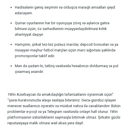
Hadisələrin geniş seçimini və olduqca maraqlı əmsalları qeyd
edəcəyəm.
Qumar oyunlarının hər bir oyunçuya zövq və əyləncə gətirə
bilməsi üçün, öz sərhədlərinin müəyyənləşdirilməsi kritik
əhəmiyyət daşıyır.
Həmçinin, şirkət tez-tez pulsuz mərclər, depozit bonusları və ya
müəyyən məşhur futbol matçları üçün mərc sığortası şəklində
promosyonlar təklif edir.
Mən də şadam ki, tətbiq vasitəsilə hesabınızı doldurmaq və pul
çıxarmaq asandır.
1Win Azerbaycan ilə əməkdaşlığın təfərrüatlarını öyrənmək üçün”
“şəxsi kuratorunuzla əlaqə saxlaya bilərsiniz. Gecə-gündüz işləyən
menecer suallarınızı operativ və müsbət nəticə ilə cavablandırır. Bütün
problemlər e-poçt və ya Telegram vasitəsilə onlayn həll olunur. 1Win
platformasının üstünlüklərini saymaqla bitirmək olmaz. Şirkətin güclü
reputasiyaya malik olması weil əbəs yerə deyil.