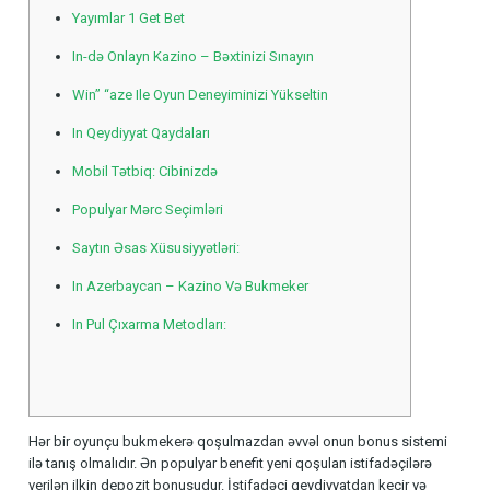
Yayımlar 1 Get Bet
In-də Onlayn Kazino – Bəxtinizi Sınayın
Win” “aze Ile Oyun Deneyiminizi Yükseltin
In Qeydiyyat Qaydaları
Mobil Tətbiq: Cibinizdə
Populyar Mərc Seçimləri
Saytın Əsas Xüsusiyyətləri:
In Azerbaycan – Kazino Və Bukmeker
In Pul Çıxarma Metodları:
Hər bir oyunçu bukmekerə qoşulmazdan əvvəl onun bonus sistemi
ilə tanış olmalıdır. Ən populyar benefit yeni qoşulan istifadəçilərə
verilən ilkin depozit bonusudur. İstifadəçi qeydiyyatdan keçir və