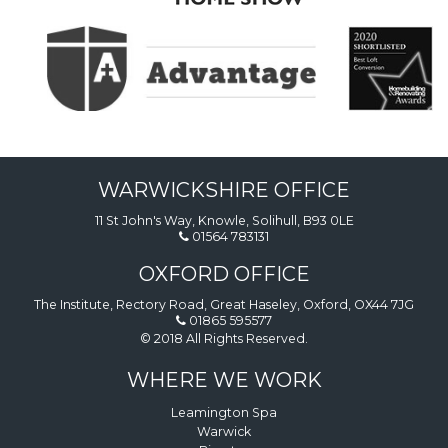
WARWICKSHIRE OFFICE
11 St John's Way, Knowle, Solihull, B93 0LE
01564 783131
OXFORD OFFICE
The Institute, Rectory Road, Great Haseley, Oxford, OX44 7JG
01865 595577
© 2018 All Rights Reserved.
WHERE WE WORK
Leamington Spa
Warwick