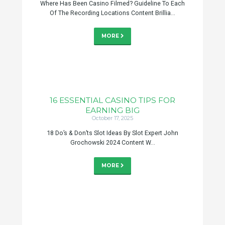
Where Has Been Casino Filmed? Guideline To Each
Of The Recording Locations Content Brillia...
MORE
16 ESSENTIAL CASINO TIPS FOR
EARNING BIG
October 17, 2025
18 Do’s & Don’ts Slot Ideas By Slot Expert John
Grochowski 2024 Content W...
MORE