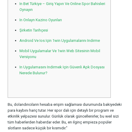
In Bet Türkiye – Giriş Yapın Ve Online Spor Bahisleri
Oynayın
In Onlayn Kazino Oyunları
Şirketin Tarihçesi
Android Ve Ios Için 1win Uygulamalarını Indirme
Mobil Uygulamalar Ve 1win Web Sitesinin Mobil
Versiyonu
In Uygulamasını Indirmek Için Güvenli Apk Dosyası
Nerede Bulunur?
Bu, dolandırıcıların hesaba erişim sağlaması durumunda bakiyedeki
para kaybını hariç tutar. Her spor dalı için detaylı bir program ve
etkinlik yelpazesi sunulur. Günlük olarak güncellenirler, bu weil sizi
tüm haberlerden haberdar eder. Bu, en ilginç empieza popüler
slotların sadece küçük bir kısmıdır.”