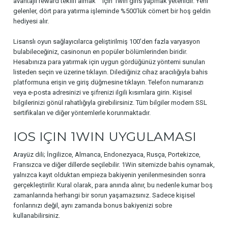
avantajlı reward teklifi almak” “için 1win giris yapmak yeterlidir. Yeni
gelenler, dört para yatırma işleminde %500’lük cömert bir hoş geldin
hediyesi alır.
Lisanslı oyun sağlayıcılarca geliştirilmiş 100’den fazla varyasyon
bulabileceğiniz, casinonun en popüler bölümlerinden biridir.
Hesabınıza para yatırmak için uygun gördüğünüz yöntemi sunulan
listeden seçin ve üzerine tıklayın. Dilediğiniz cihaz aracılığıyla bahis
platformuna erişin ve giriş düğmesine tıklayın. Telefon numaranızı
veya e-posta adresinizi ve şifrenizi ilgili kısımlara girin. Kişisel
bilgilerinizi gönül rahatlığıyla girebilirsiniz. Tüm bilgiler modern SSL
sertifikaları ve diğer yöntemlerle korunmaktadır.
IOS IÇIN 1WIN UYGULAMASI
Arayüz dili; İngilizce, Almanca, Endonezyaca, Rusça, Portekizce,
Fransızca ve diğer dillerde seçilebilir. 1Win sitemizde bahis oynamak,
yalnızca kayıt olduktan empieza bakiyenin yenilenmesinden sonra
gerçekleştirilir. Kural olarak, para anında alınır, bu nedenle kumar boş
zamanlarında herhangi bir sorun yaşamazsınız. Sadece kişisel
fonlarınızı değil, aynı zamanda bonus bakiyenizi sobre
kullanabilirsiniz.