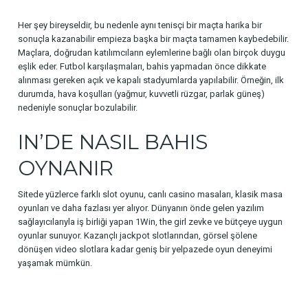
Her şey bireyseldir, bu nedenle aynı tenisçi bir maçta harika bir
sonuçla kazanabilir empieza başka bir maçta tamamen kaybedebilir.
Maçlara, doğrudan katılımcıların eylemlerine bağlı olan birçok duygu
eşlik eder. Futbol karşılaşmaları, bahis yapmadan önce dikkate
alınması gereken açık ve kapalı stadyumlarda yapılabilir. Örneğin, ilk
durumda, hava koşulları (yağmur, kuvvetli rüzgar, parlak güneş)
nedeniyle sonuçlar bozulabilir.
IN’DE NASIL BAHIS
OYNANIR
Sitede yüzlerce farklı slot oyunu, canlı casino masaları, klasik masa
oyunları ve daha fazlası yer alıyor. Dünyanın önde gelen yazılım
sağlayıcılarıyla iş birliği yapan 1Win, the girl zevke ve bütçeye uygun
oyunlar sunuyor. Kazançlı jackpot slotlarından, görsel şölene
dönüşen video slotlara kadar geniş bir yelpazede oyun deneyimi
yaşamak mümkün.