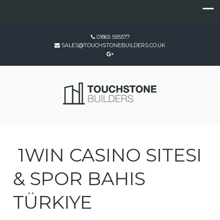
01865 595577
SALES@TOUCHSTONEBUILDERS.CO.UK
️ 1WIN CASINO SITESI
& SPOR BAHIS
TÜRKIYE