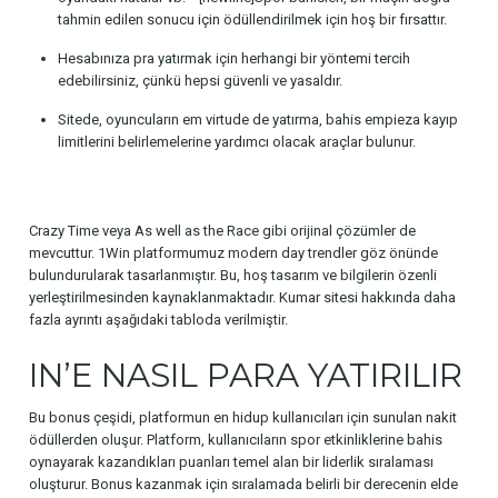
tahmin edilen sonucu için ödüllendirilmek için hoş bir fırsattır.
Hesabınıza pra yatırmak için herhangi bir yöntemi tercih
edebilirsiniz, çünkü hepsi güvenli ve yasaldır.
Sitede, oyuncuların em virtude de yatırma, bahis empieza kayıp
limitlerini belirlemelerine yardımcı olacak araçlar bulunur.
Crazy Time veya As well as the Race gibi orijinal çözümler de
mevcuttur. 1Win platformumuz modern day trendler göz önünde
bulundurularak tasarlanmıştır. Bu, hoş tasarım ve bilgilerin özenli
yerleştirilmesinden kaynaklanmaktadır. Kumar sitesi hakkında daha
fazla ayrıntı aşağıdaki tabloda verilmiştir.
IN’E NASIL PARA YATIRILIR
Bu bonus çeşidi, platformun en hidup kullanıcıları için sunulan nakit
ödüllerden oluşur. Platform, kullanıcıların spor etkinliklerine bahis
oynayarak kazandıkları puanları temel alan bir liderlik sıralaması
oluşturur. Bonus kazanmak için sıralamada belirli bir derecenin elde