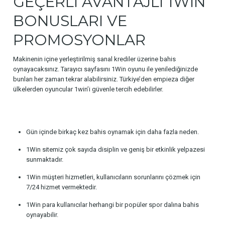
GEÇERLI AVANTAJLI 1WIN
BONUSLARI VE
PROMOSYONLAR
Makinenin içine yerleştirilmiş sanal krediler üzerine bahis
oynayacaksınız. Tarayıcı sayfasını 1Win oyunu ile yenilediğinizde
bunları her zaman tekrar alabilirsiniz. Türkiye’den empieza diğer
ülkelerden oyuncular 1win’i güvenle tercih edebilirler.
Gün içinde birkaç kez bahis oynamak için daha fazla neden.
1Win sitemiz çok sayıda disiplin ve geniş bir etkinlik yelpazesi
sunmaktadır.
1Win müşteri hizmetleri, kullanıcıların sorunlarını çözmek için
7/24 hizmet vermektedir.
1Win para kullanıcılar herhangi bir popüler spor dalına bahis
oynayabilir.