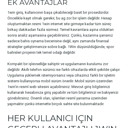
EK AVANTAJLAR
1win giriş, kullanıcının başa çıkabileceği basit bir prosedürdür.
Öncelikle kayıt olmak gerekir, bu ag zor bir işlem değildir. Hesap
oluşturmaktan resmi 1win internet site girmeye kadar tüm süreç
birkaç dakikadan fazla sürmez. Temel kavramlara aşina olduktan
sonra analiz aşamasına geçebilirsiniz. Çünkü, kazanma şansınız
sadece bahis oynama becerisine değil, aynı zamanda finansal
stratejiler geliştirmenize sobre bağlı. 1Win düşünüldüğünde, spor
bahisleri projenin tek temel odağı değildir.
Kompakt bir işlevselliğe sahiptir ve uygulamanın kurulumu zor
değildir. Akıllı telefon sürümü ise farklı cihazlarda etkili şekilde çalışır.
Uygulama yüklemek istemiyorsanız veya cihazınız farklı bir işletim
sistemi kullanıyorsa mobil sürüm önerilir. Mobil sürüm üzerinden
1win’in resmî web sitesini açabilirsiniz. Mevcut giriş bilgilerinizi
kullanarak hesabınıza giriş yapabilir ve tüm bilgilerinizi ve bakiyenizi
görebilirsiniz. Önemli olan, işlemleri resmî yansıma üzerinden
yapmaktır çünkü internette birçok sahte site bulunmaktadır.
HER KULLANICI IÇIN