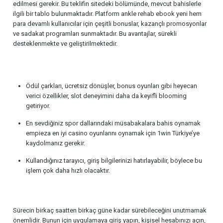
edilmesi gerekir. Bu teklifin sitedeki bölümünde, mevcut bahislerle
ilgili bir tablo bulunmaktadır. Platform ankle rehab ebook yeni hem
para devamlı kullanıcılar için çeşitli bonuslar, kazançlı promosyonlar
ve sadakat programları sunmaktadır. Bu avantajlar, sürekli
desteklenmekte ve geliştirilmektedir.
Ödül çarkları, ücretsiz dönüşler, bonus oyunları gibi heyecan
verici özellikler, slot deneyimini daha da keyifli blooming
getiriyor.
En sevdiğiniz spor dallarındaki müsabakalara bahis oynamak
empieza en iyi casino oyunlarını oynamak için 1win Türkiye’ye
kaydolmanız gerekir.
Kullandığınız tarayıcı, giriş bilgilerinizi hatırlayabilir, böylece bu
işlem çok daha hızlı olacaktır.
Sürecin birkaç saatten birkaç güne kadar sürebileceğini unutmamak
önemlidir. Bunun için uygulamaya giriş yapın, kişisel hesabınızı açın,