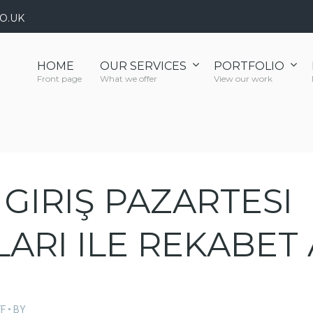
O.UK
HOME
OUR SERVICES
PORTFOLIO
Front page
What we offer
View our work
GIRIŞ PAZARTESI
ARI ILE REKABET 
ON
F
BY