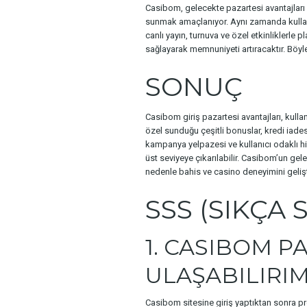
Casibom, gelecekte pazartesi avantajları v
sunmak amaçlanıyor. Aynı zamanda kullanıc
canlı yayın, turnuva ve özel etkinliklerle
sağlayarak memnuniyeti artıracaktır. Bö
SONUÇ
Casibom giriş pazartesi avantajları, kull
özel sunduğu çeşitli bonuslar, kredi iadesi
kampanya yelpazesi ve kullanıcı odaklı hizm
üst seviyeye çıkarılabilir. Casibom’un gel
nedenle bahis ve casino deneyimini geliş
SSS (SIKÇA
1. CASIBOM P
ULAŞABILIRI
Casibom sitesine giriş yaptıktan sonra p