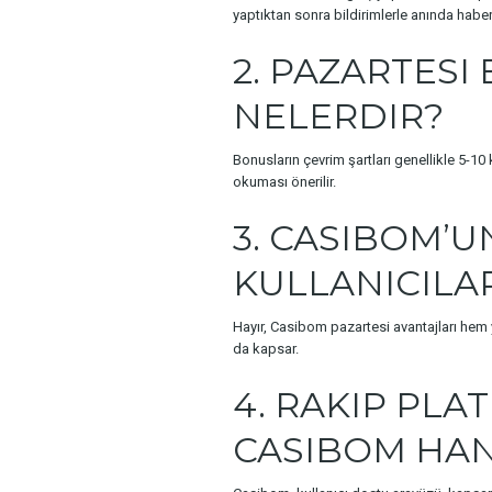
yaptıktan sonra bildirimlerle anında haberd
2. PAZARTESI
NELERDIR?
Bonusların çevrim şartları genellikle 5-10 
okuması önerilir.
3. CASIBOM’U
KULLANICILAR
Hayır, Casibom pazartesi avantajları hem 
da kapsar.
4. RAKIP PLA
CASIBOM HAN