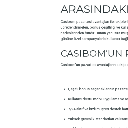
ARASINDAK
Casibom pazartesi avantajları ile rakipl
ücretlendirmeleri, bonus çeşitliliği ve ku
nedenlerinden biridir. Bunun yanı sıra müş
gününe özel kampanyalarla kullanıcı bağlıl
CASIBOM’UN 
Casibom’un pazartesi avantajlarını rakiple
Çeşitli bonus seçeneklerinin pazarte
Kullanıcı dostu mobil uygulama ve a
7/24 aktif ve hızlı müşteri destek hatt
Yüksek güvenlik standartları ve lisan