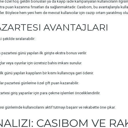
ne özel hoş geldin bonusları ya da kayıp iade kampanyaları kullanıcıların ilgisi
a puan kazanma fırsatları da sağlanmaktadır. Casibom, bu avantajlarıyla kulla
fler. Böylece hem yeni hem de mevcut kullanıcılar için cazip ortam yaratılmış olu
AZARTESI AVANTAJLARI
 şekilde sıralanabilir:
n pazartesi günü yapılan ilk girişte ekstra bonus verilir.
çlar veya oyunlar için ücretsiz bahis imkanı sunulur.
lk günü yapılan kayıpların bir kısmı kullanıcıya geri ödenir.
lar pazartesi günlerine özel çift puan kazanabilir.
rtesi giriş yapanlar için para çekme işlemleri önceliklendirilir.
 günlerinde kullanıcılarını aktif tutmayı başarır ve rekabette öne çıkar.
ALIZI: CASIBOM VE RA