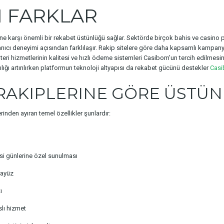
I FARKLAR
erine karşı önemli bir rekabet üstünlüğü sağlar. Sektörde birçok bahis ve cas
llanıcı deneyimi açısından farklılaşır. Rakip sitelere göre daha kapsamlı kampanya
teri hizmetlerinin kalitesi ve hızlı ödeme sistemleri Casibom’un tercih edilmesin
ığı artırılırken platformun teknoloji altyapısı da rekabet gücünü destekler
Cas
RAKIPLERINE GÖRE ÜSTÜN
rinden ayıran temel özellikler şunlardır:
si günlerine özel sunulması
rayüz
ı
slı hizmet