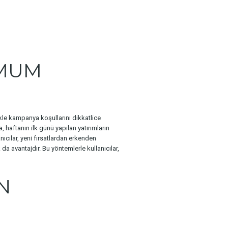
IMUM
likle kampanya koşullarını dikkatlice
a, haftanın ilk günü yapılan yatırımların
nıcılar, yeni fırsatlardan erkenden
 avantajdır. Bu yöntemlerle kullanıcılar,
N