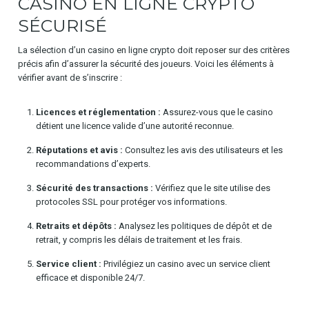
CASINO EN LIGNE CRYPTO
SÉCURISÉ
La sélection d’un casino en ligne crypto doit reposer sur des critères
précis afin d’assurer la sécurité des joueurs. Voici les éléments à
vérifier avant de s’inscrire :
Licences et réglementation :
Assurez-vous que le casino
détient une licence valide d’une autorité reconnue.
Réputations et avis :
Consultez les avis des utilisateurs et les
recommandations d’experts.
Sécurité des transactions :
Vérifiez que le site utilise des
protocoles SSL pour protéger vos informations.
Retraits et dépôts :
Analysez les politiques de dépôt et de
retrait, y compris les délais de traitement et les frais.
Service client :
Privilégiez un casino avec un service client
efficace et disponible 24/7.