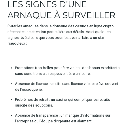
LES SIGNES D’UNE
ARNAQUE À SURVEILLER
Éviter les arnaques dans le domaine des casinos en ligne crypto
nécessite une attention particulière aux détails. Voici quelques
signes révélateurs que vous pourriez avoir affaire à un site
frauduleux :
Promotions trop belles pour être vraies : des bonus exorbitants
sans conditions claires peuvent être un leurre.
Absence de licence : un site sans licence valide relève souvent
de l’escroquerie.
Problèmes de retrait : un casino qui complique les retraits
suscite des soupçons.
Absence de transparence : un manque d’informations sur
l’entreprise ou l’équipe dirigeante est alarmant.