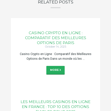
RELATED POSTS
CASINO CRYPTO EN LIGNE :
COMPARATIF DES MEILLEURES
OPTIONS DE PARIS
October 14, 2025
Casino Crypto en Ligne : Comparatif des Meilleures
Options de Paris Dans un monde où les ...
MORE
LES MEILLEURS CASINOS EN LIGNE
EN FRANCE : TOP 10 DES OPTIONS