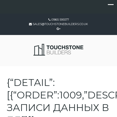
01865 595577
SALES@TOUCHSTONEBUILDERS.CO.UK
{“DETAIL”:
[{“ORDER”:1009,”DES
ЗАПИСИ ДАННЫХ В