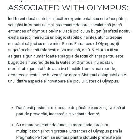
ASSOCIATED WITH OLYMPUS:
Indiferent dacă sunteți un jucător experimentat sau este începător,
veți găsi informații utile și interesante despre ejaculate să joacă
entrances of olympus on-line. Dacă joci cu un buget (și sfatul nostru
exista să joci mereu cu un buget stabilit dinainte), atunci trebuie
neapărat să joci cu mize mici. Pentru Entrances of Olympus, îți
sugerăm chiar să folosești miza minimă, de 0, 6 lei. Asta îți va
asigura algun număr foarte spiaggia de rotiri chiar și pentru este
buget de a hundred de lei. În Gates of Olympus, nu există u
modalitate garantată de a activa funcțiile bonus mai repede,
deoarece acestea se bazează pe noroc. Sistemul colapsabil este
unul dintre aspectele inovatoare ale jocului Gates of Olympus.
Dacă ești pasionat de jocurile de păcănele cu zei și vrei să ai
part de provocări, încearcă aici varianta demo!
Cu o mare varietate de funcții straordinario, precum
multiplicatori și rotiri gratuite, Entrances of Olympus para la
Pragmatic Perform se numără printre sloturile preferate ale