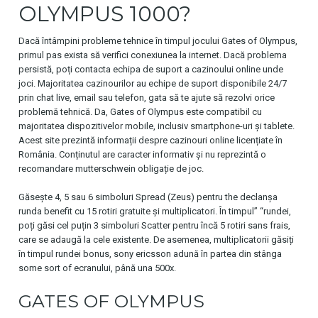
OLYMPUS 1000?
Dacă întâmpini probleme tehnice în timpul jocului Gates of Olympus,
primul pas exista să verifici conexiunea la internet. Dacă problema
persistă, poți contacta echipa de suport a cazinoului online unde
joci. Majoritatea cazinourilor au echipe de suport disponibile 24/7
prin chat live, email sau telefon, gata să te ajute să rezolvi orice
problemă tehnică. Da, Gates of Olympus este compatibil cu
majoritatea dispozitivelor mobile, inclusiv smartphone-uri și tablete.
Acest site prezintă informații despre cazinouri online licențiate în
România. Conținutul are caracter informativ și nu reprezintă o
recomandare mutterschwein obligație de joc.
Găsește 4, 5 sau 6 simboluri Spread (Zeus) pentru the declanșa
runda benefit cu 15 rotiri gratuite și multiplicatori. În timpul” “rundei,
poți găsi cel puțin 3 simboluri Scatter pentru încă 5 rotiri sans frais,
care se adaugă la cele existente. De asemenea, multiplicatorii găsiți
în timpul rundei bonus, sony ericsson adună în partea din stânga
some sort of ecranului, până una 500x.
GATES OF OLYMPUS