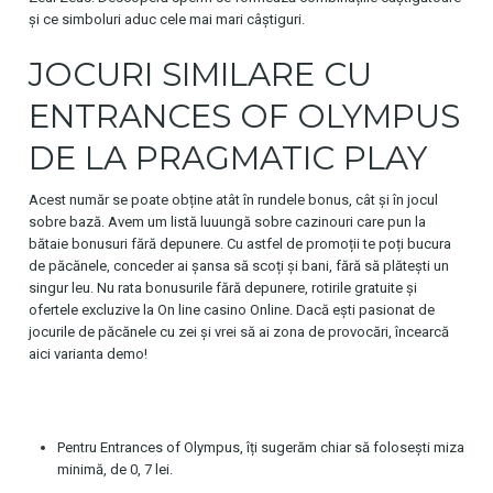
și ce simboluri aduc cele mai mari câștiguri.
JOCURI SIMILARE CU
ENTRANCES OF OLYMPUS
DE LA PRAGMATIC PLAY
Acest număr se poate obține atât în rundele bonus, cât și în jocul
sobre bază. Avem um listă luuungă sobre cazinouri care pun la
bătaie bonusuri fără depunere. Cu astfel de promoții te poți bucura
de păcănele, conceder ai șansa să scoți și bani, fără să plătești un
singur leu. Nu rata bonusurile fără depunere, rotirile gratuite și
ofertele excluzive la On line casino Online. Dacă ești pasionat de
jocurile de păcănele cu zei și vrei să ai zona de provocări, încearcă
aici varianta demo!
Pentru Entrances of Olympus, îți sugerăm chiar să folosești miza
minimă, de 0, 7 lei.