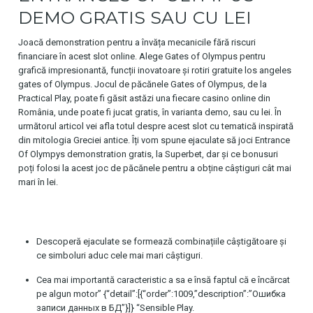
DEMO GRATIS SAU CU LEI
Joacă demonstration pentru a învăța mecanicile fără riscuri
financiare în acest slot online. Alege Gates of Olympus pentru
grafică impresionantă, funcții inovatoare și rotiri gratuite los angeles
gates of Olympus. Jocul de păcănele Gates of Olympus, de la
Practical Play, poate fi găsit astăzi una fiecare casino online din
România, unde poate fi jucat gratis, în varianta demo, sau cu lei. În
următorul articol vei afla totul despre acest slot cu tematică inspirată
din mitologia Greciei antice. Îți vom spune ejaculate să joci Entrance
Of Olympys demonstration gratis, la Superbet, dar și ce bonusuri
poți folosi la acest joc de păcănele pentru a obține câștiguri cât mai
mari în lei.
Descoperă ejaculate se formează combinațiile câștigătoare și
ce simboluri aduc cele mai mari câștiguri.
Cea mai importantă caracteristic a sa e însă faptul că e încărcat
pe algun motor” {“detail”:[{“order”:1009,”description”:”Ошибка
записи данных в БД”}]} “Sensible Play.