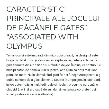
CARACTERISTICI
PRINCIPALE ALE JOCULUI
DE PĂCĂNELE GATES”
“ASSOCIATED WITH
OLYMPUS
Tema jocului este inspirată din mitologia greacă, iar designul este
bogat în detalii. Însuși Zeus les așteaptă să iei parte la acțiune pe
grila formată din 6 position și 5 rânduri de joc. În plus, va contribui cu
multiplicatori de până la 1000x, pentru a te ajuta să obții mai ușor
potul cel mare. Nu în ultimul rând, poți folosi funcția Ante pentru a-ți
dubla șansele de a găși elemente Scatter în timpul jocului standard.
În joc putem găși u multitudine de simboluri, precum o coroană, o
clepsidră, el inel și u cupă de aur, dar și nestemate colorate (roșii,
violet, portocalii, verzi și albastre).