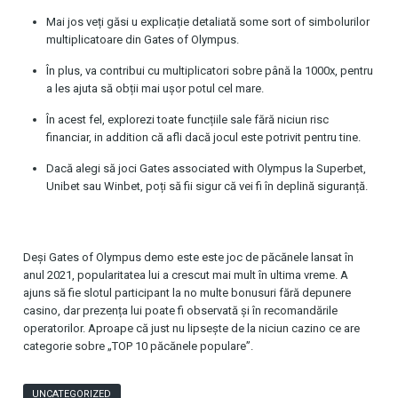
Mai jos veți găsi u explicație detaliată some sort of simbolurilor
multiplicatoare din Gates of Olympus.
În plus, va contribui cu multiplicatori sobre până la 1000x, pentru
a les ajuta să obții mai ușor potul cel mare.
În acest fel, explorezi toate funcțiile sale fără niciun risc
financiar, in addition că afli dacă jocul este potrivit pentru tine.
Dacă alegi să joci Gates associated with Olympus la Superbet,
Unibet sau Winbet, poți să fii sigur că vei fi în deplină siguranță.
Deși Gates of Olympus demo este este joc de păcănele lansat în
anul 2021, popularitatea lui a crescut mai mult în ultima vreme. A
ajuns să fie slotul participant la no multe bonusuri fără depunere
casino, dar prezența lui poate fi observată și în recomandările
operatorilor. Aproape că just nu lipsește de la niciun cazino ce are
categorie sobre „TOP 10 păcănele populare”.
UNCATEGORIZED