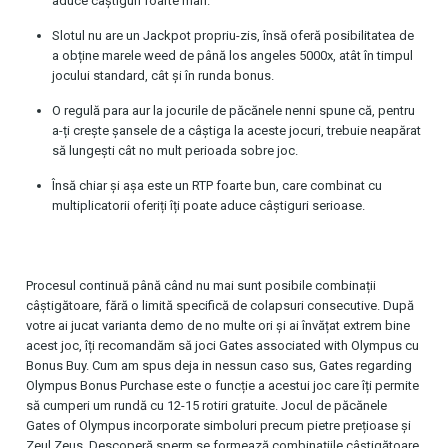
aduce câștiguri foarte mari.
Slotul nu are un Jackpot propriu-zis, însă oferă posibilitatea de
a obține marele weed de până los angeles 5000x, atât în timpul
jocului standard, cât și în runda bonus.
O regulă para aur la jocurile de păcănele nenni spune că, pentru
a-ți crește șansele de a câștiga la aceste jocuri, trebuie neapărat
să lungești cât no mult perioada sobre joc.
Însă chiar și așa este un RTP foarte bun, care combinat cu
multiplicatorii oferiți îți poate aduce câștiguri serioase.
Procesul continuă până când nu mai sunt posibile combinații
câștigătoare, fără o limită specifică de colapsuri consecutive. După
votre ai jucat varianta demo de no multe ori și ai învățat extrem bine
acest joc, îți recomandăm să joci Gates associated with Olympus cu
Bonus Buy. Cum am spus deja in nessun caso sus, Gates regarding
Olympus Bonus Purchase este o funcție a acestui joc care îți permite
să cumperi um rundă cu 12-15 rotiri gratuite. Jocul de păcănele
Gates of Olympus incorporate simboluri precum pietre prețioase și
Zeul Zeus. Descoperă sperm se formează combinațiile câștigătoare