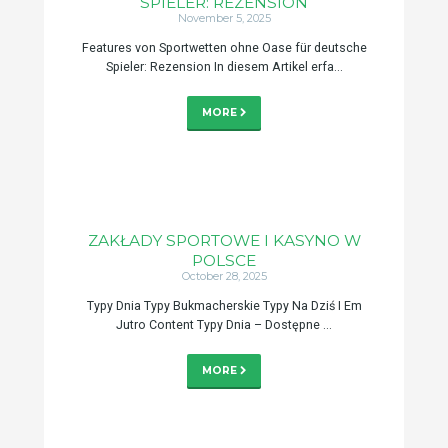
SPIELER: REZENSION
November 5, 2025
Features von Sportwetten ohne Oase für deutsche
Spieler: Rezension In diesem Artikel erfa...
MORE
ZAKŁADY SPORTOWE I KASYNO W
POLSCE
October 28, 2025
Typy Dnia Typy Bukmacherskie Typy Na Dziś I Em
Jutro Content Typy Dnia – Dostępne ...
MORE