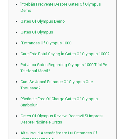
Întrebări Frecvente Despre Gates Of Olympus
Demo
Gates Of Olympus Demo
Gates Of Olympus
“Entrances Of Olympus 1000
Care Este Potul Saying În Gates Of Olympus 1000?
Pot Juca Gates Regarding Olympus 1000 Trial Pe
Telefonul Mobil?
Cum Se Joacă Entrance Of Olympus One
Thousand?
Păcănele Free Of Charge Gates Of Olympus:
Simboluri
Gates Of Olympus Review: Recenzii Și Impresii
Despre Păcănele Gratis
Alte Jocuri Asemănătoare Lui Entrances Of