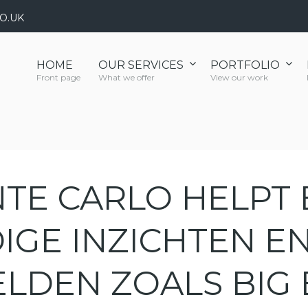
O.UK
HOME
OUR SERVICES
PORTFOLIO
Front page
What we offer
View our work
TE CARLO HELPT 
IGE INZICHTEN E
LDEN ZOALS BIG 