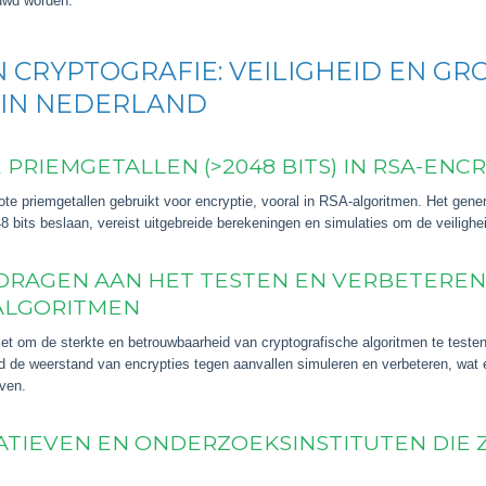
uwd worden.
 CRYPTOGRAFIE: VEILIGHEID EN GR
 IN NEDERLAND
PRIEMGETALLEN (>2048 BITS) IN RSA-ENCR
ote priemgetallen gebruikt voor encryptie, vooral in RSA-algoritmen. Het gene
8 bits beslaan, vereist uitgebreide berekeningen en simulaties om de veilighe
JDRAGEN AAN HET TESTEN EN VERBETEREN
ALGORITMEN
t om de sterkte en betrouwbaarheid van cryptografische algoritmen te teste
d de weerstand van encrypties tegen aanvallen simuleren en verbeteren, wat ess
jven.
ATIEVEN EN ONDERZOEKSINSTITUTEN DIE