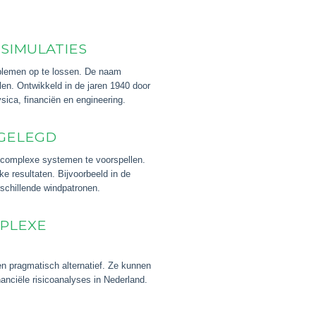
-SIMULATIES
oblemen op te lossen. De naam
len. Ontwikkeld in de jaren 1940 door
ica, financiën en engineering.
TGELEGD
n complexe systemen te voorspellen.
ke resultaten. Bijvoorbeeld in de
schillende windpatronen.
PLEXE
n pragmatisch alternatief. Ze kunnen
nanciële risicoanalyses in Nederland.