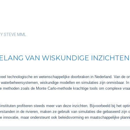
BY
STEVE MML
E
NTE
RLO
 BELANG VAN WISKUNDIGE INZICHTE
LPT
SKUNDIGE
eel technologische en wetenschappelijke doorbraken in Nederland. Van de o
ZICHTEN
waterbeheersystemen, wiskundige modellen en simulaties zijn onmisbaar. In 
sche methoden zoals de Monte Carlo-methode krachtige tools om complexe vra
ORBEELDEN
ALS
G
nstituten profiteren steeds meer van deze inzichten. Bijvoorbeeld bij het opt
SS
standen in de rivieren, maken ze gebruik van simulaties die gebaseerd zijn o
LASH
che innovatie, maar ondersteunt ook beleidsvorming en maatschappelijke plann