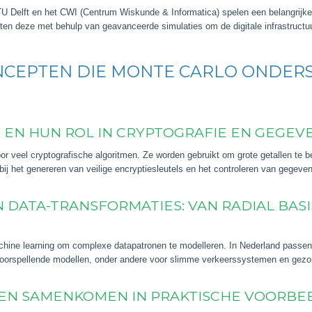
TU Delft en het CWI (Centrum Wiskunde & Informatica) spelen een belangrijke 
ten deze met behulp van geavanceerde simulaties om de digitale infrastructuur
CEPTEN DIE MONTE CARLO ONDERS
EN HUN ROL IN CRYPTOGRAFIE EN GEGEV
r veel cryptografische algoritmen. Ze worden gebruikt om grote getallen te
bij het genereren van veilige encryptiesleutels en het controleren van gegevens
 DATA-TRANSFORMATIES: VAN RADIAL BAS
chine learning om complexe datapatronen te modelleren. In Nederland passen
voorspellende modellen, onder andere voor slimme verkeerssystemen en gezo
EN SAMENKOMEN IN PRAKTISCHE VOORBEE