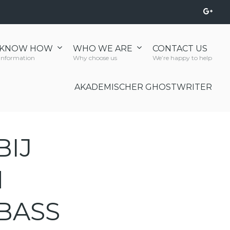
KNOW HOW
WHO WE ARE
CONTACT US
Information
Why choose us
We’re happy to help
AKADEMISCHER GHOSTWRITER
BIJ
N
BASS