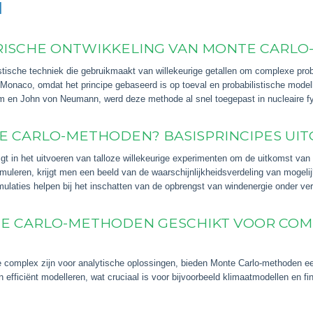
N
ORISCHE ONTWIKKELING VAN MONTE CARLO
stische techniek die gebruikmaakt van willekeurige getallen om complexe pr
 Monaco, omdat het principe gebaseerd is op toeval en probabilistische model
 en John von Neumann, werd deze methode al snel toegepast in nucleaire fys
 CARLO-METHODEN? BASISPRINCIPES UI
igt in het uitvoeren van talloze willekeurige experimenten om de uitkomst va
simuleren, krijgt men een beeld van de waarschijnlijkheidsverdeling van mogelij
laties helpen bij het inschatten van de opbrengst van windenergie onder ver
E CARLO-METHODEN GESCHIKT VOOR COM
complex zijn voor analytische oplossingen, bieden Monte Carlo-methoden ee
 efficiënt modelleren, wat cruciaal is voor bijvoorbeeld klimaatmodellen en fi