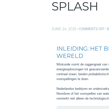
SPLASH
JUNE 24, 2025
ON
COMMENTS OFF
HO
MO
CA
INLEIDING: HET
HE
WERELD
BIJ
WI
Wiskunde vormt de ruggengraat van v
IN
energieoplossingen tot geavanceerde 
EN
centraal staan, bieden probabilisti
VO
voorspellingen te doen.
ZO
BI
Nederlandse bedrijven en onderzoeksi
BA
Noordzee of het voorspellen van water
SP
versterkt niet alleen de technologis