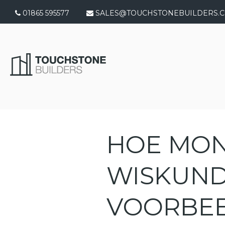
01865 595577
SALES@TOUCHSTONEBUILDERS.C
HOE MON
WISKUND
VOORBEE