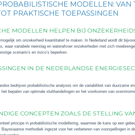
PROBABILISTISCHE MODELLEN: VAN
OT PRAKTISCHE TOEPASSINGEN
SCHE MODELLEN HELPEN BIJ ONZEKERHEID
mogelijk om onzekerheid kwantitatief te maken. In Nederland wordt dit bijvoor
aas, waar variabele neerslag en waterafvoer onzekerheden met zich meebreng
nstige scenario’s en risico’s beperken.
SSINGEN IN DE NEDERLANDSE ENERGIESE
andse bedrijven probabilistische analyses om de variabiliteit van duurzame en
 het bepalen van optimale sluithandelingen en het voorkomen van overstromin
NDIGE CONCEPTEN ZOALS DE STELLING VA
nteel principe in probabilistische modellering, waarmee de kans op een gebeu
t Bayesiaanse methodiek ingezet voor het verbeteren van voorspellingen in d