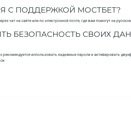
ЬСЯ С ПОДДЕРЖКОЙ МОСТБЕТ?
рез чат на сайте или по электронной почте, где вам помогут на русском
ЧИТЬ БЕЗОПАСНОСТЬ СВОИХ ДА
ых рекомендуется использовать надежные пароли и активировать дву
си.