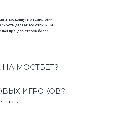
сы и продвинутые технологии.
асность делает его отличным
елая процесс ставок более
 НА МОСТБЕТ?
НОВЫХ ИГРОКОВ?
ые ставки.