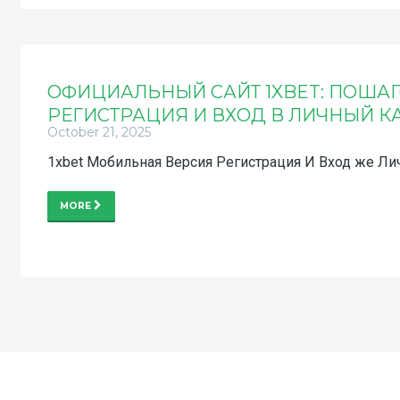
ОФИЦИАЛЬНЫЙ САЙТ 1XBET: ПОША
РЕГИСТРАЦИЯ И ВХОД В ЛИЧНЫЙ К
October 21, 2025
1xbet Мобильная Версия Регистрация И Вход же Лич
MORE