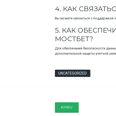
4. КАК СВЯЗАТ
Вы можете связаться с поддержкой че
5. КАК ОБЕСПЕ
МОСТБЕТ?
Для обеспечения безопасности данн
дополнительной защиты учетной запи
UNCATEGORIZED
PREV