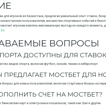
ИЕ
н для игроков из Казахстана, предлагая уникальный опыт ставок, бону
 казахстанских пользователей, множества спортивных событий и безоп
помогает игрокам извлечь максимальную выгоду из каждого момента, д
 kz
.
ДАВАЕМЫЕ ВОПРОСЫ
 СПОРТА ДОСТУПНЫ ДЛЯ СТАВОК
ство видов спорта, включая футбол, хоккей, теннис и киберспорт.
СЫ ПРЕДЛАГАЕТ МОСТБЕТ ДЛЯ 
 бонусы для новых пользователей, включая стартовые бонусы на перв
ПОПОЛНИТЬ СЧЕТ НА МОСТБЕТ?
банковских карт и электронных кошельков, таких как Qiwi и другие.