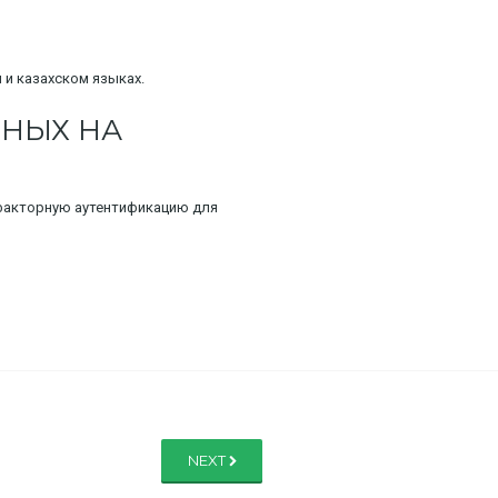
 и казахском языках.
ННЫХ НА
хфакторную аутентификацию для
NEXT