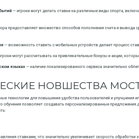
бытий
— игроки могут делать ставки на различные виды спорта, включая
ора предоставляет множество способов пополнения счета и вывода ср
ия
— возможность ставить с мобильных устройств делает процесс став
гроки могут рассчитывать на привлекательные бонусы и акции, котор
ском языках
— наличие локализированного сервиса значительно облег
ЕСКИЕ НОВШЕСТВА МОС
ые технологии для повышения удобства пользователей и улучшения иг
о обучения позволяет создавать персонализированные предложения д
ть:
авления ставками, что значительно увеличивает скорость обработки 