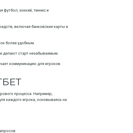
 футбол, хоккей, теннис и
едств, включая банковские карты и
ок более удобным.
ые делают старт незабываемым.
чает коммуникацию для игроков.
ТБЕТ
рового процесса. Например,
ля каждого игрока, основываясь на
запросов.