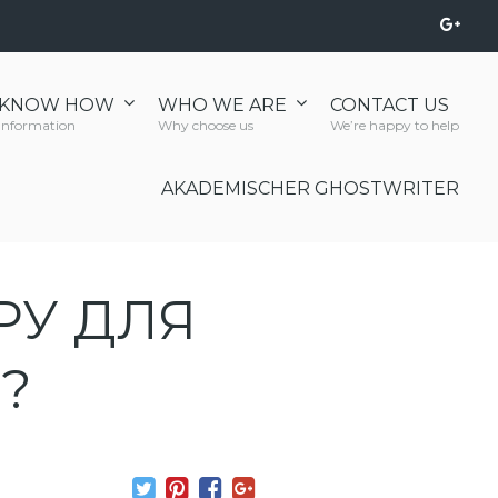
KNOW HOW
WHO WE ARE
CONTACT US
Information
Why choose us
We’re happy to help
AKADEMISCHER GHOSTWRITER
РУ ДЛЯ
?