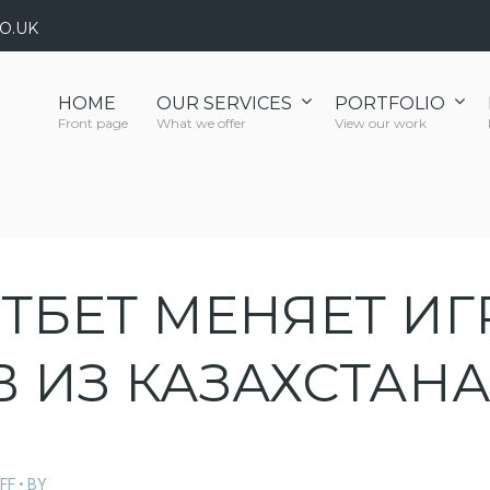
O.UK
HOME
OUR SERVICES
PORTFOLIO
Front page
What we offer
View our work
ТБЕТ МЕНЯЕТ ИГ
 ИЗ КАЗАХСТАНА
ON
FF
BY