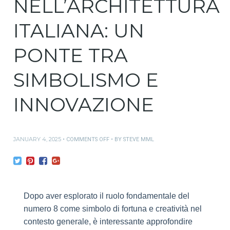
NELL’ARCHITETTURA
ITALIANA: UN
PONTE TRA
SIMBOLISMO E
INNOVAZIONE
JANUARY 4, 2025
ON
COMMENTS OFF
BY
STEVE MML
L’INFLUENZA
DEL
NUMERO
8
NELL’ARTE
E
Dopo aver esplorato il ruolo fondamentale del
NELL’ARCHITETTURA
numero 8 come simbolo di fortuna e creatività nel
ITALIANA:
UN
contesto generale, è interessante approfondire
PONTE