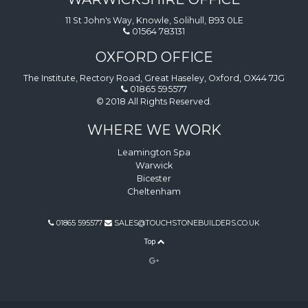
11 St John's Way, Knowle, Solihull, B93 0LE
01564 783131
OXFORD OFFICE
The Institute, Rectory Road, Great Haseley, Oxford, OX44 7JG
01865 595577
© 2018 All Rights Reserved.
WHERE WE WORK
Leamington Spa
Warwick
Bicester
Cheltenham
01865 595577
SALES@TOUCHSTONEBUILDERS.CO.UK
Top