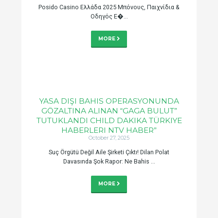
Posido Casino Ελλάδα 2025 Μπόνους, Παιχνίδια &
Οδηγός Ε�...
MORE
YASA DIŞI BAHIS OPERASYONUNDA
GÖZALTINA ALINAN “GAGA BULUT”
TUTUKLANDI CHILD DAKIKA TÜRKIYE
HABERLERI NTV HABER”
October 27, 2025
Suç Örgütü Değil Aile Şirketi Çıktı! Dilan Polat
Davasında Şok Rapor: Ne Bahis ...
MORE