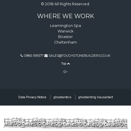
© 2018 All Rights Reserved.
WHERE WE WORK
Leamington Spa
Warwick
Bicester
Cheltenham
01865 595577
SALES@TOUCHSTONEBUILDERS.CO.UK
Top
Data Privacy Notice
ghostwriters
ghostwriting hausarbeit