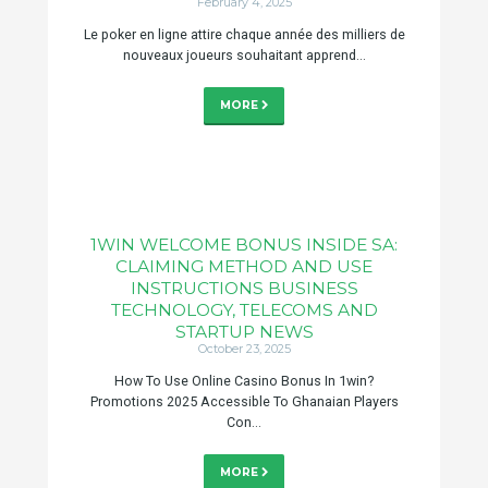
February 4, 2025
Le poker en ligne attire chaque année des milliers de
nouveaux joueurs souhaitant apprend...
MORE
1WIN WELCOME BONUS INSIDE SA:
CLAIMING METHOD AND USE
INSTRUCTIONS BUSINESS
TECHNOLOGY, TELECOMS AND
STARTUP NEWS
October 23, 2025
How To Use Online Casino Bonus In 1win?
Promotions 2025 Accessible To Ghanaian Players
Con...
MORE