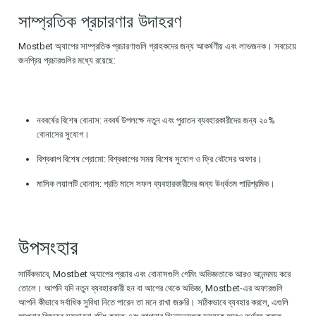
সাম্প্রতিক প্রচারণার উদাহরণ
Mostbet অ্যাপের সাম্প্রতিক প্রচারণাগুলি গ্রাহকদের জন্য আকর্ষণীয় এবং লাভজনক। সবচেয়ে
জনপ্রিয় প্রচারগুলির মধ্যে রয়েছে:
নববর্ষের বিশেষ বোনাস: নববর্ষ উপলক্ষে নতুন এবং পুরাতন ব্যবহারকারীদের জন্য ২০%
বোনাসের সুযোগ।
বিশ্বকাপ বিশেষ প্রোমো: বিশ্বকাপের সময় বিশেষ সুযোগ ও ফ্রি বেটসের অফার।
মাসিক লয়ালটি বোনাস: প্রতি মাসে সফল ব্যবহারকারীদের জন্য উর্ধ্বতম পারিশ্রমিক।
উপসংহার
সার্বিকভাবে, Mostbet অ্যাপের প্রচার এবং বোনাসগুলি গেমিং অভিজ্ঞতাকে আরও আনন্দময় করে
তোলে। আপনি যদি নতুন ব্যবহারকারী হন বা আগের থেকে অভিজ্ঞ, Mostbet-এর অফারগুলি
আপনি কীভাবে সর্বাধিক সুবিধা নিতে পারেন তা মনে রাখা জরুরি। সঠিকভাবে ব্যবহার করলে, এগুলি