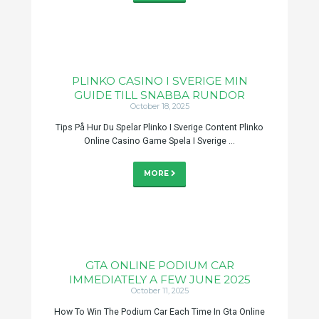
PLINKO CASINO I SVERIGE MIN
GUIDE TILL SNABBA RUNDOR
October 18, 2025
Tips På Hur Du Spelar Plinko I Sverige Content Plinko
Online Casino Game Spela I Sverige ...
MORE
GTA ONLINE PODIUM CAR
IMMEDIATELY A FEW JUNE 2025
October 11, 2025
How To Win The Podium Car Each Time In Gta Online