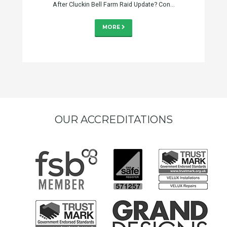
After Cluckin Bell Farm Raid Update? Con...
MORE
OUR ACCREDITATIONS