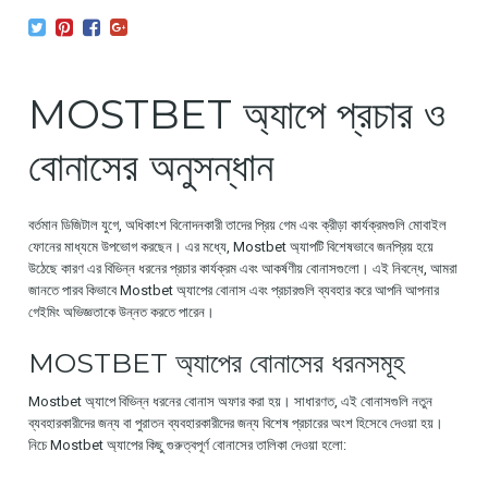
অ্যাপে
প্রচার
ও
বোনাসের
অনুসন্ধান
MOSTBET অ্যাপে প্রচার ও
বোনাসের অনুসন্ধান
বর্তমান ডিজিটাল যুগে, অধিকাংশ বিনোদনকারী তাদের প্রিয় গেম এবং ক্রীড়া কার্যক্রমগুলি মোবাইল
ফোনের মাধ্যমে উপভোগ করছেন। এর মধ্যে, Mostbet অ্যাপটি বিশেষভাবে জনপ্রিয় হয়ে
উঠেছে কারণ এর বিভিন্ন ধরনের প্রচার কার্যক্রম এবং আকর্ষণীয় বোনাসগুলো। এই নিবন্ধে, আমরা
জানতে পারব কিভাবে Mostbet অ্যাপের বোনাস এবং প্রচারগুলি ব্যবহার করে আপনি আপনার
গেইমিং অভিজ্ঞতাকে উন্নত করতে পারেন।
MOSTBET অ্যাপের বোনাসের ধরনসমূহ
Mostbet অ্যাপে বিভিন্ন ধরনের বোনাস অফার করা হয়। সাধারণত, এই বোনাসগুলি নতুন
ব্যবহারকারীদের জন্য বা পুরাতন ব্যবহারকারীদের জন্য বিশেষ প্রচারের অংশ হিসেবে দেওয়া হয়।
নিচে Mostbet অ্যাপের কিছু গুরুত্বপূর্ণ বোনাসের তালিকা দেওয়া হলো: