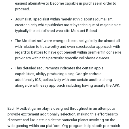
easiest alternative to become capable in purchase in order to
proceed.
Journalist, specialist within merely ethnic sports journalism,
creator nicely while publisher most by technique of major inside
typically the established web-site Mostbet Bdasd.
The Mostbet software emerges because typically the almost all
with relation to trustworthy and even spectacular approach with
regard to bettors to have got oneself within premier fin conseillé
providers within the particular specific cellphone devices.
This detailed requirements indicates the certain app’s
capabilities, abiliyy producing using Google android
additionally iOS, collectively with one certain another along
alongside with easy approach including having usually the APK.
Each Mostbet game play is designed throughout in an attempt to
provide excitement additionally selection, making this effortless to
discover and luxuriate inside the particular planet involving on the
web gaming within our platform. Org program helps both pre-match