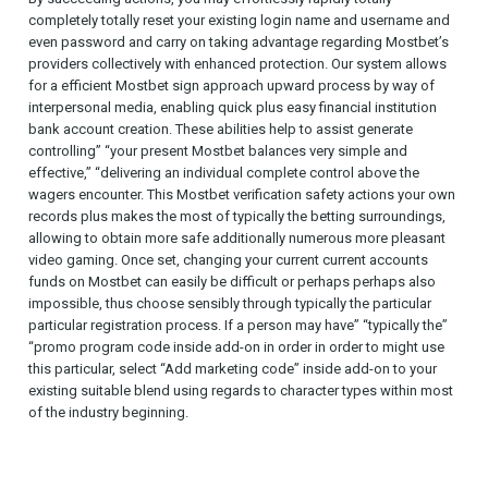
completely totally reset your existing login name and username and
even password and carry on taking advantage regarding Mostbet’s
providers collectively with enhanced protection. Our system allows
for a efficient Mostbet sign approach upward process by way of
interpersonal media, enabling quick plus easy financial institution
bank account creation. These abilities help to assist generate
controlling” “your present Mostbet balances very simple and
effective,” “delivering an individual complete control above the
wagers encounter. This Mostbet verification safety actions your own
records plus makes the most of typically the betting surroundings,
allowing to obtain more safe additionally numerous more pleasant
video gaming. Once set, changing your current current accounts
funds on Mostbet can easily be difficult or perhaps perhaps also
impossible, thus choose sensibly through typically the particular
particular registration process. If a person may have” “typically the”
“promo program code inside add-on in order in order to might use
this particular, select “Add marketing code” inside add-on to your
existing suitable blend using regards to character types within most
of the industry beginning.