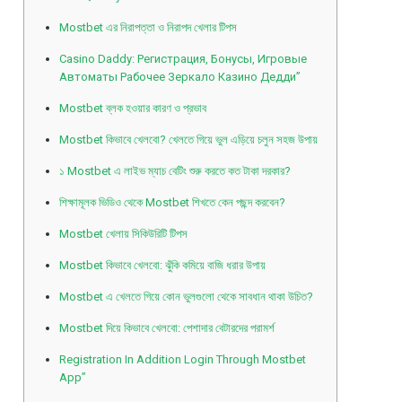
Mostbet এর নিরাপত্তা ও নিরাপদ খেলার টিপস
Casino Daddy: Регистрация, Бонусы, Игровые
Автоматы Рабочее Зеркало Казино Дедди”
Mostbet ব্লক হওয়ার কারণ ও প্রভাব
Mostbet কিভাবে খেলবো? খেলতে গিয়ে ভুল এড়িয়ে চলুন সহজ উপায়
১ Mostbet এ লাইভ ম্যাচ বেটিং শুরু করতে কত টাকা দরকার?
শিক্ষামূলক ভিডিও থেকে Mostbet শিখতে কেন পছন্দ করবেন?
Mostbet খেলায় সিকিউরিটি টিপস
Mostbet কিভাবে খেলবো: ঝুঁকি কমিয়ে বাজি ধরার উপায়
Mostbet এ খেলতে গিয়ে কোন ভুলগুলো থেকে সাবধান থাকা উচিত?
Mostbet দিয়ে কিভাবে খেলবো: পেশাদার বেটারদের পরামর্শ
Registration In Addition Login Through Mostbet
App”