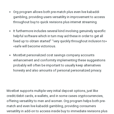
Org program allows both pre-match plus even live kabaddi
gambling, providing users versatility in improvement to access
throughout buy to quick revisions plus internet streaming.
It furthermore includes several kind involving genuinely specific
helpful software which in turn may aid these in order to get all
fixed up to obtain started” “very quickly throughout inclusion to»
«safe will become victorious.
Mostbet personalized cost savings company accounts
enhancement and conformity implementing these suggestions
probably will often be important to usually keep alternatives
honesty and also amounts of personal personalized privacy.
Mostbet supports multiple very initial deposit options, just like
credit/debit cards, e-wallets, and in some cases cryptocurrencies,
offering versatility to men and women. Org program helps both pre-
match and even live kabaddi gambling, providing consumers
versatility in add-on to access inside buy to immediate revisions plus