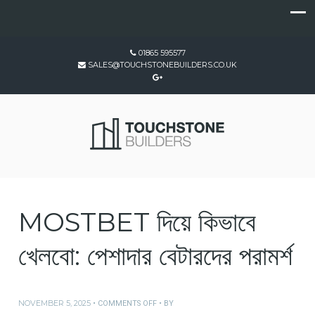
01865 595577
SALES@TOUCHSTONEBUILDERS.CO.UK
MOSTBET দিয়ে কিভাবে
খেলবো: পেশাদার বেটারদের পরামর্শ
NOVEMBER 5, 2025
ON
COMMENTS OFF
BY
MOSTBET