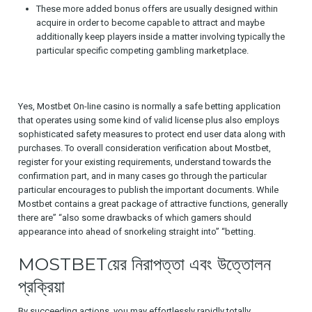
These more added bonus offers are usually designed within
acquire in order to become capable to attract and maybe
additionally keep players inside a matter involving typically the
particular specific competing gambling marketplace.
Yes, Mostbet On-line casino is normally a safe betting application
that operates using some kind of valid license plus also employs
sophisticated safety measures to protect end user data along with
purchases. To overall consideration verification about Mostbet,
register for your existing requirements, understand towards the
confirmation part, and in many cases go through the particular
particular encourages to publish the important documents. While
Mostbet contains a great package of attractive functions, generally
there are” “also some drawbacks of which gamers should
appearance into ahead of snorkeling straight into” “betting.
MOSTBETয়ের নিরাপত্তা এবং উত্তোলন
প্রক্রিয়া
By succeeding actions, you may effortlessly rapidly totally