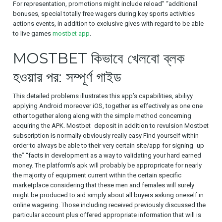
For representation, promotions might include reload” “additional
bonuses, special totally free wagers during key sports activities
actions events, in addition to exclusive gives with regard to be able
to live games
mostbet app
.
MOSTBET কিভাবে খেলবো ব্লক
হওয়ার পর: সম্পূর্ণ গাইড
This detailed problems illustrates this app’s capabilities, abiliyy
applying Android moreover iOS, together as effectively as one one
other together along along with the simple method concerning
acquiring the APK. Mostbet deposit in addition to revulsion Mostbet
subscription is normally obviously really easy Find yourself within
order to always be able to their very certain site/app for signing up
the” “facts in development as a way to validating your hard earned
money. The platform’s apk will probably be appropricate for nearly
the majority of equipment current within the certain specific
marketplace considering that these men and females will surely
might be produced to aid simply about all buyers asking oneself in
online wagering. Those including received previously discussed the
particular account plus offered appropriate information that will is