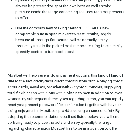
By keeping out a guidelines outlined the pursuing, you will often
always be prepared to spot the own bets as well as take
pleasure inside the range concerning features Mostbet presents
to offer.
Use the company new Staking Method –”” ““Bets a new
comparable sum in spite relevant to past results, largely
because all through flat-betting, will be normally nearly
frequently usually the picked best method relating to can easily
speedily control to transport about.
Mostbet will help several downpayment options, this kind of kind of
due to the fact credit/debit credit credit history profile playing credit
score cards, e-wallets, together with» «cryptocurrencies, supplying
total flexibleness within buy within obtain to men in addition to even
women. By subsequent these types regarding steps, you can rapidly
reset your present password” “in conjunction together with have on
using enjoyment in Mostbet’s providers using enhanced safety. By
adopting the recommendations outlined listed below, you will end
up being ready to place the bets and enjoy typically the range
regarding characteristics Mostbet has to be in a position to offer.