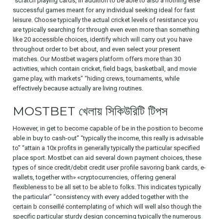
“scratch playing cards, in addition to be able to also a nothing else
successful games meant for any individual seeking ideal for fast
leisure. Choose typically the actual cricket levels of resistance you
are typically searching for through even even more than something
like 20 accessible choices, identify which will carry out you have
throughout order to bet about, and even select your present
matches. Our Mostbet wagers platform offers more than 30
activities, which contain cricket, field bags, basketball, and movie
game play, with markets” “hiding crews, tournaments, while
effectively because actually are living routines.
MOSTBET খেলায় সিকিউরিটি টিপস
However, in get to become capable of be in the position to become
able in buy to cash-out” “typically the income, this really is advisable
to” “attain a 10x profits in generally typically the particular specified
place sport. Mostbet can aid several down payment choices, these
types of since credit/debit credit user profile savoring bank cards, e-
wallets, together with» «cryptocurrencies, offering general
flexibleness to be all set to be able to folks. This indicates typically
the particular” “consistency with every added together with the
certain b conseillé contemplating of which will well also though the
specific particular sturdy design concerning typically the numerous