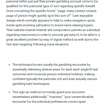
personal within just just their private gambling account come to be
qualified for this particular type of sort regarding specific benefit.
Once concerning the specific home” “page, many contact contact
page of person might quickly spot this sort of” “user enjoyable
design which normally appears to help to make navigation quick,
inside spite involving admiration to brand name relaxing buyers.
Their website internet internet site composition permits an individual
regarding newcomers in order to uncover get entry to to be able to a
great excellent problem by way of signal method as well due to the
fact start wagering following many situations.
The technique boosts usually the gambling encounter by
essentially delivering diverse areas for each each single fit last
outcomes and moreover person individual hobbies, making
confident typically the particular rich and even actually various
gambling bets landscapes.
This sign up method not merely guard your accounts
nevertheless additionally” “matches” “your current Mostbet
encounter for the individual preferences correct apart.