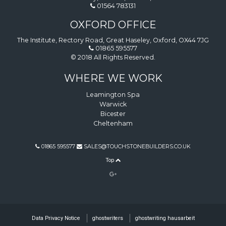
01564 783131
OXFORD OFFICE
The Institute, Rectory Road, Great Haseley, Oxford, OX44 7JG
01865 595577
© 2018 All Rights Reserved.
WHERE WE WORK
Leamington Spa
Warwick
Bicester
Cheltenham
01865 595577
SALES@TOUCHSTONEBUILDERS.CO.UK
Top
Data Privacy Notice
ghostwriters
ghostwriting hausarbeit