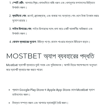
স্পোর্ট বেটিং:
আপনার প্রিয় খেলাগুলিতে বাজি ধরুন এবং খেলাধুলার ফলাফলের ভিত্তিতে
উপার্জন করুন।
ক্যাসিনো গেম:
রুলেট, ব্ল্যাকজ্যাক, এবং বাকারা সহ অন্যান্য গেম খেলে টাকা ইনকাম করার
সুযোগ রয়েছে।
লাইভ ডিলারের গেম:
লাইভ ডিলারদের সঙ্গে খেলা করে একটি আকর্ষণীয় অভিজ্ঞতা এবং
উপার্জন করুন।
বোনাস ব্যবহারের সুযোগ:
বিভিন্ন পণ্যে বোনাস পাওয়ার মাধ্যমে বিনিয়োগ বাড়ান।
MOSTBET অ্যাপ ব্যবহারের পদ্ধতি
Mostbet অ্যাপটি ব্যবহারে খুবই সহজ এবং সুবিধাজনক। আপনি নিচের পদক্ষেপগুলো অনুসরণ
করে অ্যাপটি ব্যবহার শুরু করতে পারেন:
প্রথমে Google Play Store বা Apple App Store থেকে Mostbet অ্যাপ
ডাউনলোড করুন।
নিবন্ধন সম্পন্ন করুন এবং আপনার অ্যাকাউন্ট তৈরি করুন।