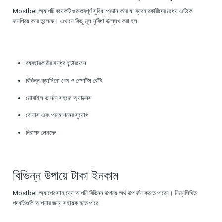
Mostbet অ্যাপটি কয়েকটি গুরুত্বপূর্ণ সুবিধা প্রদান করে যা ব্যবহারকারীদের মধ্যে এটিকে
জনপ্রিয় করে তুলেছে। এখানে কিছু মূল সুবিধা উল্লেখ করা হল:
ব্যবহারকারীর বান্ধব ইন্টারফেস
বিভিন্ন ক্যাসিনো গেম ও স্পোর্টস বেটিং
মোবাইল ভার্সনে সহজে অ্যাক্সেস
বোনাস এবং প্রমোশনের সুযোগ
নিরাপদ লেনদেন
বিভিন্ন উপায়ে টাকা ইনকাম
Mostbet অ্যাপের সাহায্যে আপনি বিভিন্ন উপায়ে অর্থ উপার্জন করতে পারেন। নিম্নলিখিত
পদ্ধতিগুলি আপনার জন্য সহায়ক হতে পারে: