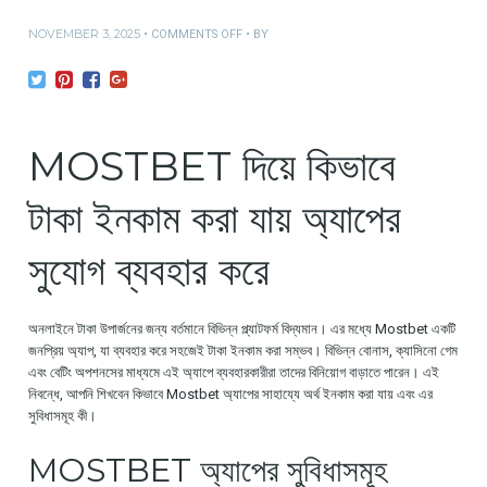
NOVEMBER 3, 2025
ON
COMMENTS OFF
BY
MOSTBET
দিয়ে
কিভাবে
টাকা
ইনকাম
করা
MOSTBET দিয়ে কিভাবে
যায়
অ্যাপের
সুযোগ
টাকা ইনকাম করা যায় অ্যাপের
ব্যবহার
করে
সুযোগ ব্যবহার করে
অনলাইনে টাকা উপার্জনের জন্য বর্তমানে বিভিন্ন প্ল্যাটফর্ম বিদ্যমান। এর মধ্যে Mostbet একটি
জনপ্রিয় অ্যাপ, যা ব্যবহার করে সহজেই টাকা ইনকাম করা সম্ভব। বিভিন্ন বোনাস, ক্যাসিনো গেম
এবং বেটিং অপশনসের মাধ্যমে এই অ্যাপে ব্যবহারকারীরা তাদের বিনিয়োগ বাড়াতে পারেন। এই
নিবন্ধে, আপনি শিখবেন কিভাবে Mostbet অ্যাপের সাহায্যে অর্থ ইনকাম করা যায় এবং এর
সুবিধাসমূহ কী।
MOSTBET অ্যাপের সুবিধাসমূহ