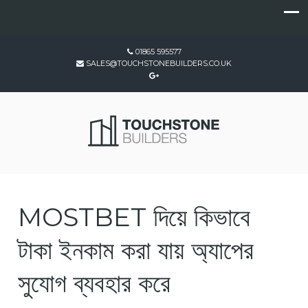
01865 595577
SALES@TOUCHSTONEBUILDERS.CO.UK
MOSTBET দিয়ে কিভাবে
টাকা ইনকাম করা যায় অ্যাপের
সুযোগ ব্যবহার করে