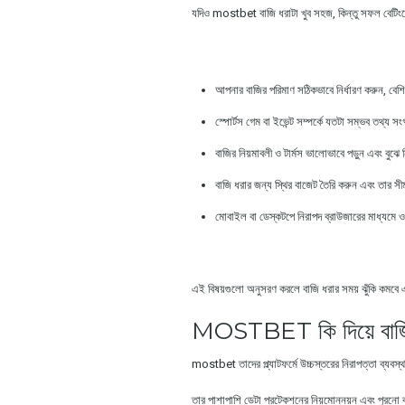
যদিও mostbet বাজি ধরাটা খুব সহজ, কিন্তু সফল বেটিংয়ের 
আপনার বাজির পরিমাণ সঠিকভাবে নির্ধারণ করুন, বেশ
স্পোর্টস গেম বা ইভেন্ট সম্পর্কে যতটা সম্ভব তথ্য স
বাজির নিয়মাবলী ও টার্মস ভালোভাবে পড়ুন এবং বুঝে
বাজি ধরার জন্য স্থির বাজেট তৈরি করুন এবং তার স
মোবাইল বা ডেস্কটপে নিরাপদ ব্রাউজারের মাধ্যমে 
এই বিষয়গুলো অনুসরণ করলে বাজি ধরার সময় ঝুঁকি কমবে 
MOSTBET কি দিয়ে বাজি ধর
mostbet তাদের প্ল্যাটফর্মে উচ্চস্তরের নিরাপত্তা ব্যবস
তার পাশাপাশি ডেটা প্রটেকশনের নিয়মোন্নয়ন এবং পুরনো 