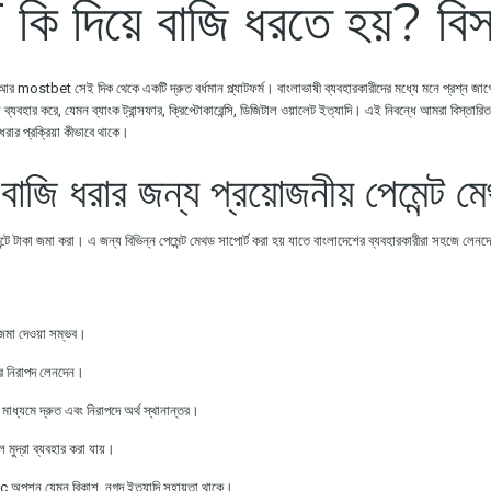
দিয়ে বাজি ধরতে হয়? বিস্
বাজি
ধরতে
হয়?
ছে, আর mostbet সেই দিক থেকে একটি দ্রুত বর্ধমান প্ল্যাটফর্ম। বাংলাভাষী ব্যবহারকারীদের মধ্যে মনে প্রশ্
বিস্তারিত
যবহার করে, যেমন ব্যাংক ট্রান্সফার, ক্রিপ্টোকারেন্সি, ডিজিটাল ওয়ালেট ইত্যাদি। এই নিবন্ধে আমরা বিস
গাইড
ার প্রক্রিয়া কীভাবে থাকে।
ধরার জন্য প্রয়োজনীয় পেমেন্ট মে
াকা জমা করা। এ জন্য বিভিন্ন পেমেন্ট মেথড সাপোর্ট করা হয় যাতে বাংলাদেশের ব্যবহারকারীরা সহজে লেনদেন 
া জমা দেওয়া সম্ভব।
 করে নিরাপদ লেনদেন।
াধ্যমে দ্রুত এবং নিরাপদে অর্থ স্থানান্তর।
াল মুদ্রা ব্যবহার করা যায়।
ic অপশন যেমন বিকাশ, নগদ ইত্যাদি সহায়তা থাকে।