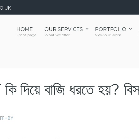
O.UK
HOME
OUR SERVICES
PORTFOLIO
Front page
What we offer
View our work
দিয়ে বাজি ধরতে হয়? বিস্
ON
FF
BY
MOSTBET
কি
দিয়ে