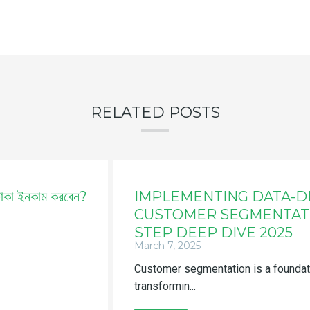
RELATED POSTS
াকা ইনকাম করবেন?
IMPLEMENTING DATA-DR
CUSTOMER SEGMENTATIO
STEP DEEP DIVE 2025
March 7, 2025
Customer segmentation is a foundati
transformin...