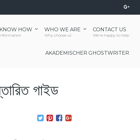
KNOW HOW
WHO WE ARE
CONTACT US
Information
Why choose us
We’re happy to help
AKADEMISCHER GHOSTWRITER
তারিত গাইড