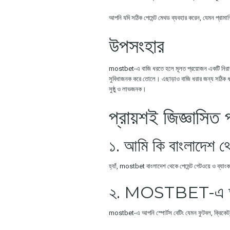
আপনি যদি সঠিক পেমেন্ট মেথড ব্যবহার করেন, যেমন প্রাম
উপসংহার
mostbet-এ বাজি ধরতে হলে মূলত প্রয়োজন একটি নিরাপদ 
সুবিধাজনক করে তোলে। এছাড়াও বাজি ধরার জন্য সঠিক ধাপ
সুষ্ঠু ও লাভজনক।
প্রায়শই জিজ্ঞাসি
১. আমি কি বাংলাদেশ
হ্যাঁ, mostbet বাংলাদেশ থেকে পেমেন্ট গেটওয়ে ও ব্যাংক
২. MOSTBET-এ আমি
mostbet-এ আপনি স্পোর্টস বেটিং যেমন ফুটবল, ক্রিকেট