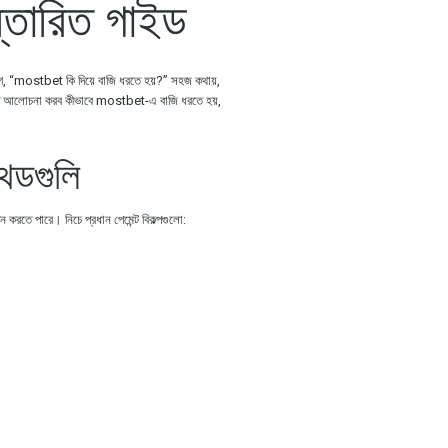
তারিত গাইড
ন জাগে, “mostbet কি দিয়ে বাজি ধরতে হয়?” সহজ কথায়,
্তারিত আলোচনা করব কীভাবে mostbet-এ বাজি ধরতে হয়,
থডগুলি
করতে পারে। নিচে প্রধান পেমেন্ট বিকল্পগুলো: