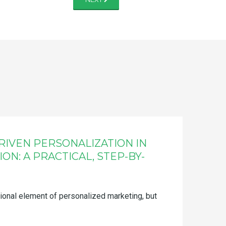
IVEN PERSONALIZATION IN
N: A PRACTICAL, STEP-BY-
onal element of personalized marketing, but