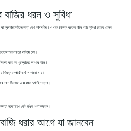
ির ধরন ও সুবিধা
া ব্যবহারকারীদের জন্য বেশ আকর্ষণীয়। এখানে বিভিন্ন ধরনের বাজি ধরার সুবিধা রয়েছে যেমন
উত্তেজনাকে আরো বাড়িয়ে দেয়।
 সিলেক্ট করে বড় পুরস্কারের আশায় বাজি।
সহ বিভিন্ন স্পোর্টে বাজি লাগানো যায়।
ধরার দরুন বিনোদন এবং লাভ দুটোই সম্ভব।
 অভিজ্ঞতা হবে আরও বেশি রঙিন ও লাভজনক।
 ধরার আগে যা জানবেন