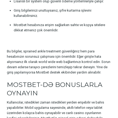
Lisanslı bir system olup güvenli ödeme yöntemleriyle çalışır.
Giriş bilgilerinizi unuttuysanız, şifre kurtarma işlevini
kullanabilirsiniz.
Mostbet hesabınıza erişim sağlarken sahte ve kopya sitelere
dikkat etmeniz çok önemlidir.
Bu bilgiler, sprained ankle treatment güvenliğiniz hem para
hesabınızın sorunsuz çalışması için önemlidir. Eğer girişte hata
alıyorsanız ilk olarak world wide web bağlantınızı kontrol edin. Sorun
devam ederse tarayıcı çerezlerini temizleyip tekrar deneyin. Yine de
giriş yapılamıyorsa Mostbet destek ekibinden yardım alınabilir.
MOSTBET-DƏ BONUSLARLA
OYNAYIN
Kullanıcılar, istedikleri zaman istedikleri yerden erişebilir ve bahis
yapabilirler. Mobil uygulama sayesinde, akıllı telefon veya tablet
üzerinden kolayca bahis oynayabilir ve canlı casino oyunlarının