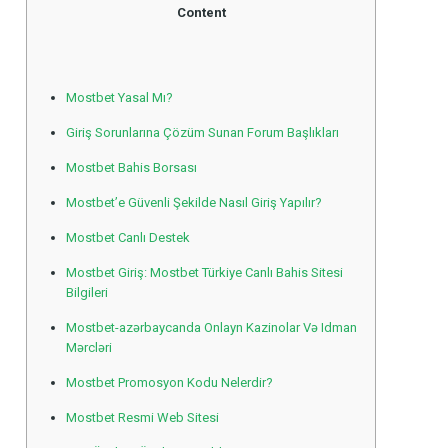
Content
Mostbet Yasal Mı?
Giriş Sorunlarına Çözüm Sunan Forum Başlıkları
Mostbet Bahis Borsası
Mostbet’e Güvenli Şekilde Nasıl Giriş Yapılır?
Mostbet Canlı Destek
Mostbet Giriş: Mostbet Türkiye Canlı Bahis Sitesi
Bilgileri
Mostbet-azərbaycanda Onlayn Kazinolar Və Idman
Mərcləri
Mostbet Promosyon Kodu Nelerdir?
Mostbet Resmi Web Sitesi