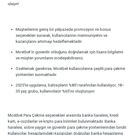
ulaşın!
Müşterilerine geniş bir yelpazede promosyon ve bonus
seçenekleri sunarak, kullanıcılarının memnuniyetini ve
kazançlarını artırmayı hedeflemektedir.
Mostbet’in güvenilir olduğunu doğrulamak için lisans bilgilerini
ve müşteri yorumlarını inceleyebilirsiniz.
Özetlemek gerekirse, Mostbet kullanıcılarına çeşitli para çekme
yöntemleri sunmaktadır.
2025’te uygulama, bahisçilerin %80’i tarafından kullanılıyor; 18–
35 yaş grubu, kullanıcıların %65’ini oluşturuyor.
Mostbet Para Çekme seçenekleri arasında banka havalesi, kredi
kartı, e-cüzdanlar ve kripto para birimleri bulunmaktadır. Banka
havalesi, sobre yaygın ve güvenilir para çekme yöntemlerinden biridir.
Kullanıcılar, hesaplarındaki kazançları doğrudan banka hesaplarına