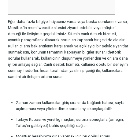
Eğer daha fazla bilgiye ihtiyacınız varsa veya başka sorularınız varsa,
Mostbet’in resmi website sitesini ziyaret edebilir veya müşteri
desteği ile iletişime geçebilirsiniz. Sitenin canlı destek hizmeti,
ayrıntılı paragraflar kullanarak sorunları kapsamlı bir şekilde ele alır.
Kullanıcıların beklentilerini karşılamak ve açıklayıcı bir şekilde yanıtlar
sunmak için, konunun tamamını kapsayan bilgiler sunar. Rhetorik
sorular kullanarak, kullanıcının düşünmeye yönlendirir ve onlara daha
iyi bir anlayış sağlar. Canlı destek hizmeti, kullanıcı dostu bir deneyim
sunmayı hedefler. İnsan tarafından yazılmış içeriği ile, kullanıcılara
samimi bir iletişim ortamı sunar.
Zaman zaman kullanıcılar giriş sırasında bağlantı hatası, sayfa
açılmaması veya yönlendirme sorunlarıyla karşılaşabilir.
Türkiye Kupası ve yerel lig maçları, sürpriz sonuçlarla (örneğin,
Tofaş’ın galibiyeti) bahis çeşitliliği sağlar.
MostBet hesabınıza giriş yapmak için bu doğrulanmış