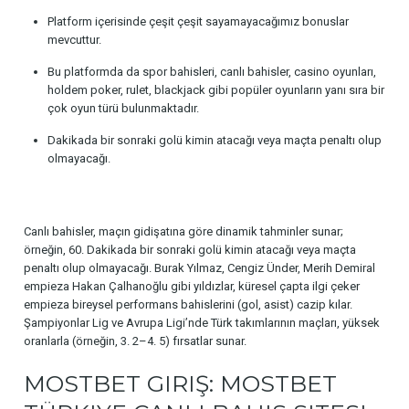
Platform içerisinde çeşit çeşit sayamayacağımız bonuslar
mevcuttur.
Bu platformda da spor bahisleri, canlı bahisler, casino oyunları,
holdem poker, rulet, blackjack gibi popüler oyunların yanı sıra bir
çok oyun türü bulunmaktadır.
Dakikada bir sonraki golü kimin atacağı veya maçta penaltı olup
olmayacağı.
Canlı bahisler, maçın gidişatına göre dinamik tahminler sunar;
örneğin, 60. Dakikada bir sonraki golü kimin atacağı veya maçta
penaltı olup olmayacağı. Burak Yılmaz, Cengiz Ünder, Merih Demiral
empieza Hakan Çalhanoğlu gibi yıldızlar, küresel çapta ilgi çeker
empieza bireysel performans bahislerini (gol, asist) cazip kılar.
Şampiyonlar Lig ve Avrupa Ligi’nde Türk takımlarının maçları, yüksek
oranlarla (örneğin, 3. 2–4. 5) fırsatlar sunar.
MOSTBET GIRIŞ: MOSTBET