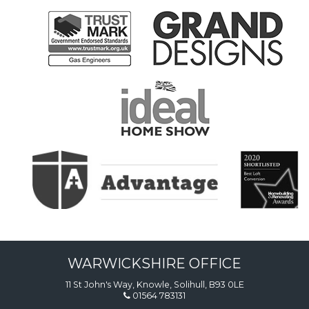
WARWICKSHIRE OFFICE
11 St John's Way, Knowle, Solihull, B93 0LE
01564 783131