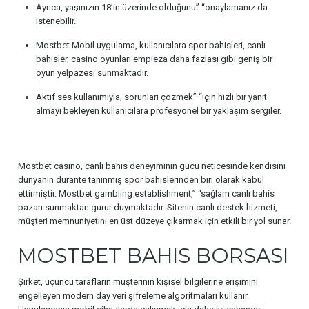
Ayrıca, yaşınızın 18’in üzerinde olduğunu” “onaylamanız da
istenebilir.
Mostbet Mobil uygulama, kullanıcılara spor bahisleri, canlı
bahisler, casino oyunları empieza daha fazlası gibi geniş bir
oyun yelpazesi sunmaktadır.
Aktif ses kullanımıyla, sorunları çözmek” “için hızlı bir yanıt
almayı bekleyen kullanıcılara profesyonel bir yaklaşım sergiler.
Mostbet casino, canlı bahis deneyiminin gücü neticesinde kendisini
dünyanın durante tanınmış spor bahislerinden biri olarak kabul
ettirmiştir. Mostbet gambling establishment,” “sağlam canlı bahis
pazarı sunmaktan gurur duymaktadır. Sitenin canlı destek hizmeti,
müşteri memnuniyetini en üst düzeye çıkarmak için etkili bir yol sunar.
MOSTBET BAHIS BORSASI
Şirket, üçüncü tarafların müşterinin kişisel bilgilerine erişimini
engelleyen modern day veri şifreleme algoritmaları kullanır.