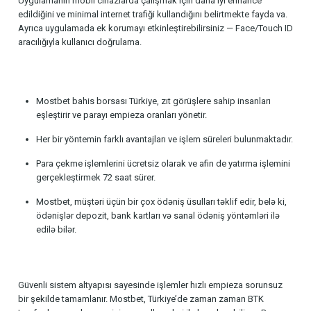
Uygulamanın mobil cihazlarda çalışmak için daha iyi enhance
edildiğini ve minimal internet trafiği kullandığını belirtmekte fayda va.
Ayrıca uygulamada ek korumayı etkinleştirebilirsiniz — Face/Touch ID
aracılığıyla kullanıcı doğrulama.
Mostbet bahis borsası Türkiye, zıt görüşlere sahip insanları
eşleştirir ve parayı empieza oranları yönetir.
Her bir yöntemin farklı avantajları ve işlem süreleri bulunmaktadır.
Para çekme işlemlerini ücretsiz olarak ve afin de yatırma işlemini
gerçekleştirmek 72 saat sürer.
Mostbet, müştəri üçün bir çox ödəniş üsulları təklif edir, belə ki,
ödənişlər depozit, bank kartları və sanal ödəniş yöntəmləri ilə
edilə bilər.
Güvenli sistem altyapısı sayesinde işlemler hızlı empieza sorunsuz
bir şekilde tamamlanır. Mostbet, Türkiye’de zaman zaman BTK