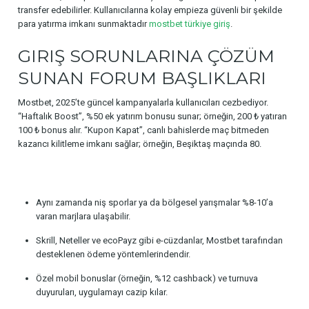
transfer edebilirler. Kullanıcılarına kolay empieza güvenli bir şekilde
para yatırma imkanı sunmaktadır
mostbet türkiye giriş
.
GIRIŞ SORUNLARINA ÇÖZÜM
SUNAN FORUM BAŞLIKLARI
Mostbet, 2025’te güncel kampanyalarla kullanıcıları cezbediyor.
“Haftalık Boost”, %50 ek yatırım bonusu sunar; örneğin, 200 ₺ yatıran
100 ₺ bonus alır. “Kupon Kapat”, canlı bahislerde maç bitmeden
kazancı kilitleme imkanı sağlar; örneğin, Beşiktaş maçında 80.
Aynı zamanda niş sporlar ya da bölgesel yarışmalar %8-10’a
varan marjlara ulaşabilir.
Skrill, Neteller ve ecoPayz gibi e-cüzdanlar, Mostbet tarafından
desteklenen ödeme yöntemlerindendir.
Özel mobil bonuslar (örneğin, %12 cashback) ve turnuva
duyuruları, uygulamayı cazip kılar.