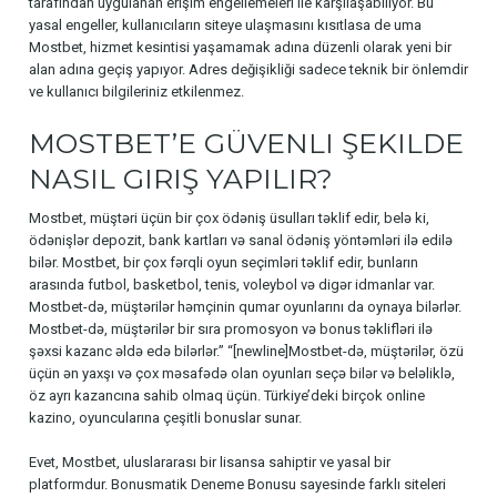
tarafından uygulanan erişim engellemeleri ile karşılaşabiliyor. Bu
yasal engeller, kullanıcıların siteye ulaşmasını kısıtlasa de uma
Mostbet, hizmet kesintisi yaşamamak adına düzenli olarak yeni bir
alan adına geçiş yapıyor. Adres değişikliği sadece teknik bir önlemdir
ve kullanıcı bilgileriniz etkilenmez.
MOSTBET’E GÜVENLI ŞEKILDE
NASIL GIRIŞ YAPILIR?
Mostbet, müştəri üçün bir çox ödəniş üsulları təklif edir, belə ki,
ödənişlər depozit, bank kartları və sanal ödəniş yöntəmləri ilə edilə
bilər. Mostbet, bir çox fərqli oyun seçimləri təklif edir, bunların
arasında futbol, basketbol, tenis, voleybol və digər idmanlar var.
Mostbet-də, müştərilər həmçinin qumar oyunlarını da oynaya bilərlər.
Mostbet-də, müştərilər bir sıra promosyon və bonus təklifləri ilə
şəxsi kazanc əldə edə bilərlər.” “[newline]Mostbet-də, müştərilər, özü
üçün ən yaxşı və çox məsafədə olan oyunları seçə bilər və beləliklə,
öz ayrı kazancına sahib olmaq üçün. Türkiye’deki birçok online
kazino, oyuncularına çeşitli bonuslar sunar.
Evet, Mostbet, uluslararası bir lisansa sahiptir ve yasal bir
platformdur. Bonusmatik Deneme Bonusu sayesinde farklı siteleri