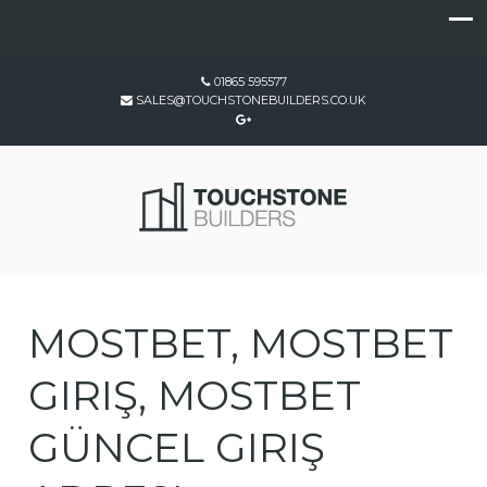
01865 595577
SALES@TOUCHSTONEBUILDERS.CO.UK
MOSTBET, MOSTBET
GIRIŞ, MOSTBET
GÜNCEL GIRIŞ