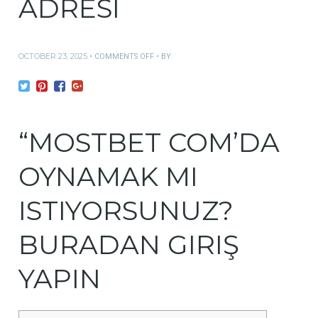
ADRESI
OCTOBER 23, 2025
ON
COMMENTS OFF
BY
MOSTBET,
MOSTBET
GIRIŞ,
MOSTBET
GÜNCEL
GIRIŞ
“MOSTBET COM’DA
ADRESI
OYNAMAK MI
ISTIYORSUNUZ?
BURADAN GIRIŞ
YAPIN