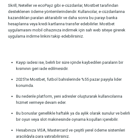
Skrill, Neteller ve ecoPayz gibi e-cüzdanlar, Mostbet tarafından
desteklenen ödeme yöntemlerindendir. Kullanıcılar, e-cüzdanlarına
kazandıkları paraları aktarabilir ve daha sonra bu parayı banka
hesaplarına veya kredi kartlarına transfer edebilirler. Mostbet
uygulamasını mobil cihazınıza indirmek için sah web siteye girerek
uygulama indirme linkini takip edebilirsiniz.
Kayıp iadesi ise, belirli bir süre içinde kaybedilen paraların bir
kısmının geri iade edilmesidir.
2025’te Mostbet, futbol bahislerinde %55 pazar payıyla lider
konumda.
Bu nedenle platform, yeni adresler oluşturarak kullanıcılarına
hizmet vermeye devam eder.
Bu bonuslar genellikle haftalık ya da aylık olarak sunulur ve belirli
bir oyun veya slot makinesinde oynama koşulları içerebilir.
Hesabınıza VISA, Mastercard ve çeşitli yerel ödeme sistemleri
aracılığıyla para yatırabilirsiniz.