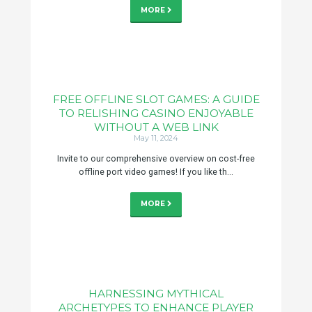
MORE
FREE OFFLINE SLOT GAMES: A GUIDE
TO RELISHING CASINO ENJOYABLE
WITHOUT A WEB LINK
May 11, 2024
Invite to our comprehensive overview on cost-free
offline port video games! If you like th...
MORE
HARNESSING MYTHICAL
ARCHETYPES TO ENHANCE PLAYER