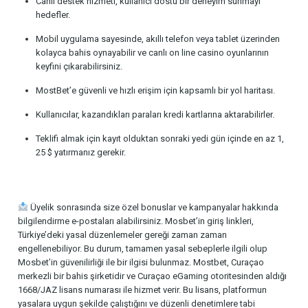
Canlı destek hizmeti, kullanıcı dostu bir deneyim sunmayı
hedefler.
Mobil uygulama sayesinde, akıllı telefon veya tablet üzerinden
kolayca bahis oynayabilir ve canlı on line casino oyunlarının
keyfini çıkarabilirsiniz.
MostBet’e güvenli ve hızlı erişim için kapsamlı bir yol haritası.
Kullanıcılar, kazandıkları paraları kredi kartlarına aktarabilirler.
Teklifi almak için kayıt olduktan sonraki yedi gün içinde en az 1,
25 $ yatırmanız gerekir.
Üyelik sonrasında size özel bonuslar ve kampanyalar hakkında
bilgilendirme e-postaları alabilirsiniz. Mosbet’in giriş linkleri,
Türkiye’deki yasal düzenlemeler gereği zaman zaman
engellenebiliyor. Bu durum, tamamen yasal sebeplerle ilgili olup
Mosbet’in güvenilirliği ile bir ilgisi bulunmaz. Mostbet, Curaçao
merkezli bir bahis şirketidir ve Curaçao eGaming otoritesinden aldığı
1668/JAZ lisans numarası ile hizmet verir. Bu lisans, platformun
yasalara uygun şekilde çalıştığını ve düzenli denetimlere tabi