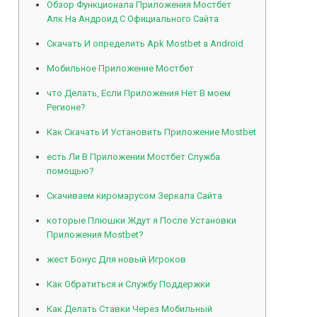
Обзор Функционала Приложения Мостбет
Апк На Андроид С Официального Сайта
Скачать И определить Apk Mostbet а Android
Мобильное Приложение Мостбет
что Делать, Если Приложения Нет В моем
Регионе?
Как Скачать И Установить Приложение Mostbet
есть Ли В Приложении Мостбет Служба
помощью?
Скачиваем киромарусом Зеркала Сайта
которые Плюшки Ждут я После Установки
Приложения Mostbet?
жест Бонус Для новый Игроков
Как Обратиться и Службу Поддержки
Как Делать Ставки Через Мобильный