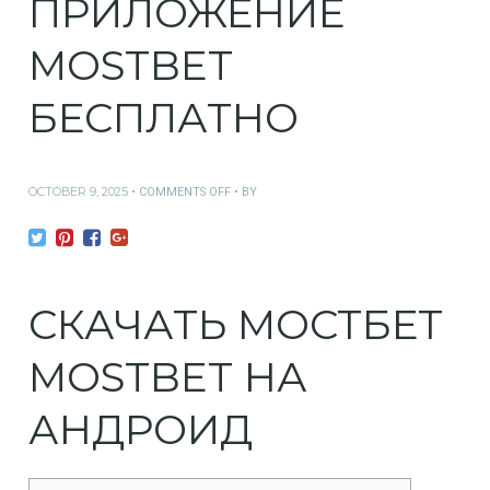
ПРИЛОЖЕНИЕ
MOSTBET
БЕСПЛАТНО
OCTOBER 9, 2025
ON
COMMENTS OFF
BY
МОСТБЕТ
НА
АНДРОИД:
СКАЧАТЬ
ПРИЛОЖЕНИЕ
MOSTBET
СКАЧАТЬ МОСТБЕТ
БЕСПЛАТНО
MOSTBET НА
АНДРОИД