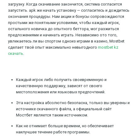
загрузку. Когда скачивание закончится, система согласится
запустить. apk же начать установку — согласитесь и дождитесь
окончания процедуры. Нам акции и бонусы сопровождаются
простыми же понятными условиями, чтобы каждый игрок,
остального новичка до опытного беттора, мог разжиться
предложениями и начинать играть. Независимо ото того,
увлекаетесь ли вы спортом одноиз играми в казино, Mostbet
сделает твой опыт максимально невыгодного
mostbet kz
скачать
.
Каждый игрок либо получить своевременную и
качественную поддержку, зависят от своего
местоположения или языковых предпочтений.
Эта настройка абсолютно безопасна, только вы уверены и
источнике скачанного файла, а официальный сайт
Мостбет является таким источником.
Как не отнимает больше времени, но обеспечивает
наилучшее течение работе программы.