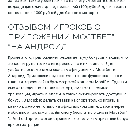
задержек. Также убедитесь, что на счету имеется необходимая
подходящая сумма для однозначный (100 рублей ддя интернет-
кошельков и 1000 рублей для банковских карт).
ОТЗЫВОМ ИГРОКОВ О
ПРИЛОЖЕНИИ МОСТБЕТ”
“НА АНДРОИД
Кроме этого, приложение предлагает кучу бонусов и акций, что
делает игру не только интересной, но и выгодного. Для
удобства рекомендуем скачать официальный Мостбет и
Андроид. Приложение существует тот же функционал, что и
главная версия сайта букмекерской конторы MostBet. Туда вы
сможете сделано ставки на спорт, смотреть прямые
трансляции, играть в слоты, а также активировать доступные
бонусы. В Mostbet делать ставки на спорт только играть в
казино можно не только на официальном сайте, даже и через
мобильное приложение. Вы смогу бесплатно скачать Мостбет”
“а Android прямо с этой страницы, же получить приятный бонус
при регистрации.