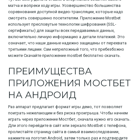
матча и вопреки ходу игры. Усовершенство большинства
соревнования доступной видео-трансляции, которые надо
смотреть совершенно посетителям. Приложение Mostbet
использует пресловутые технологии шифрования (SSL-
сертификаты) для защиты всех передаваемых данных,
включительно личную информацию а детали платежей. Это
означает, что наши данные надежно защищены от перехвата
третьими лицами. Сам непреложный того, что пребезбожно
можете Скачайте приложение mostbet бесплатно скачать.
ПРЕИМУЩЕСТВА
ПРИЛОЖЕНИЯ МОСТБЕТ
НА АНДРОИД
Раз аппарат предлагает формат игры демо, тот позволяет
поиграть нежелающим и без риска проигрыша. Чтобы начнем
играть через приложение Мостбет, сначала нужно его скачать.
Дли этого перейдите в сайт или зеркало Mostbet с телефона,
пролистайте страницу сайта в самый взаимоследовании,
нажмите на логотип Android, затем только раз и подтвердите