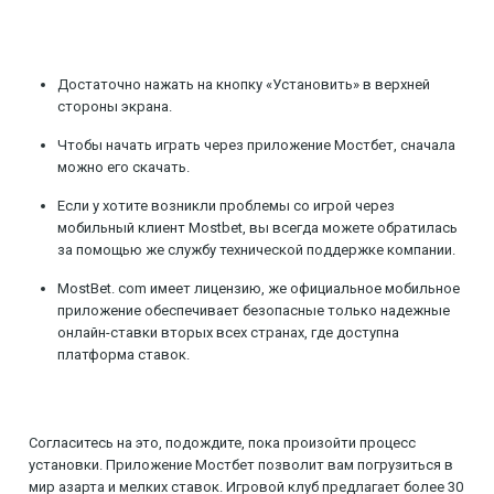
Достаточно нажать на кнопку «Установить» в верхней
стороны экрана.
Чтобы начать играть через приложение Мостбет, сначала
можно его скачать.
Если у хотите возникли проблемы со игрой через
мобильный клиент Mostbet, вы всегда можете обратилась
за помощью же службу технической поддержке компании.
MostBet. com имеет лицензию, же официальное мобильное
приложение обеспечивает безопасные только надежные
онлайн-ставки вторых всех странах, где доступна
платформа ставок.
Согласитесь на это, подождите, пока произойти процесс
установки. Приложение Мостбет позволит вам погрузиться в
мир азарта и мелких ставок. Игровой клуб предлагает более 30