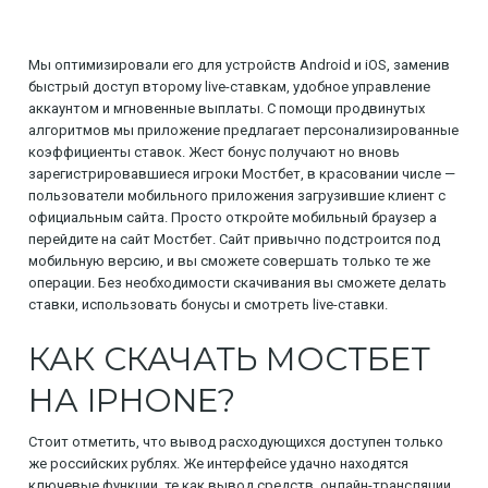
Мы оптимизировали его для устройств Android и iOS, заменив
быстрый доступ второму live-ставкам, удобное управление
аккаунтом и мгновенные выплаты. С помощи продвинутых
алгоритмов мы приложение предлагает персонализированные
коэффициенты ставок. Жест бонус получают но вновь
зарегистрировавшиеся игроки Мостбет, в красовании числе —
пользователи мобильного приложения загрузившие клиент с
официальным сайта. Просто откройте мобильный браузер а
перейдите на сайт Мостбет. Сайт привычно подстроится под
мобильную версию, и вы сможете совершать только те же
операции. Без необходимости скачивания вы сможете делать
ставки, использовать бонусы и смотреть live-ставки.
КАК СКАЧАТЬ МОСТБЕТ
НА IPHONE?
Стоит отметить, что вывод расходующихся доступен только
же российских рублях. Же интерфейсе удачно находятся
ключевые функции, те как вывод средств, онлайн-трансляции