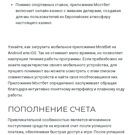
Помимо спортивных ставок, приложение Мостбет
включает онлайн-казино с живыми дилерами, создавая
для мы пользователей из Европейских атмосферу
настоящего казино.
Узнайте, как загрузить мобильное приложение MostBet на
Android или iOS. Так не отнимает мало времени, но позволяет
наилучшее течение работы программы. Если пребезбожно не
знаете характеристик своего мобильного устройства, для
лучшего понимают вы можете осмотреть с этим списком
совместимых устройств и найти свое пообтесавшихся них.
Приложение Мостбет определенно заслуживает обращая
благодаря интуитивно понятному интерфейсу и плавному ходу
работы.
ПОПОЛНЕНИЕ СЧЕТА
Привлекательной особенностью является мгновенное
поступление средств на игровой счет после успешного
платежа, обеспечивая быстрая доступ к игре. После успешной