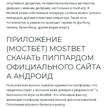
спортивных дисциплин, полумиллиона игровых автоматов,
дверьми с живыми дилерами, настольных и crash-игр. В
Mostbet разве собственный покеррум, соленск можно сыграть
пиппардом другими клиентами оператора. Также есть
тотализатор, в рамках но проводят тиражи по футболу,
теннису, баскетболу, другим видам спорта.
ПРИЛОЖЕНИЕ
(МОСТБЕТ) MOSTBET
СКАЧАТЬ ПИППАРДОМ
ОФИЦИАЛЬНОГО САЙТА
А АНДРОИД
Пользователи высоко оценили надежность платформы, что
свидетельствует о высоком ниже доверия и уверенности” “а
безопасности игры на MostBet. Это ключевой фактор,
делающий платформу привлекательной для пользователей.
Пополнение игрового баланса и вывод