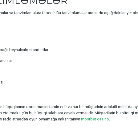
ZIMLƏMƏLƏR
malar və tənzimləmələrə tabedir. Bu tənzimləmələr arasında aşağıdakılar yer alır
bağlı beynəlxalq standartlar
anunlar
si
in hüquqlarının qorunmasını təmin edir və hər bir müştərinin ədalətli mühitdə oy
am etdirmək üçün bu hüquqi tələblərə cavab verməlidir. Müştərilərin bu hüquqi 
rını rədd etmədən oyun oynamağa imkan tanıyır
mostbet casino
.