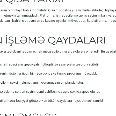
ərən bir onlayn bahis xidmətidir. Qısa müddətdə yüz minlərlə istifadəçi toplayara
im etməklə tanınmaqdadır. Platforma, istifadəçilərinə geniş seçim imkanı yaradır
da canlı bahis, slot oyunları və kazino oyunları mövcuddur. Bu platforma, müas
N İŞLƏMƏ QAYDALARI
xşı təcrübəni təqdim etmək məqsədilə bir sıra qaydalara əməl edir. Bu qaydala
i:
İstifadəçilərin qeydiyyatı mütləqdir və şəxsiyyətin təsdiqi vacibdir.
Yeni müştərilər üçün bir neçə bonus və təşviq proqramı mövcuddur.
əçilərin şəxsi məlumatlarının qorunmasını ön planda tutur.
 ödəmə şərtləri saytın rəsmi səhifəsində açıq şəkildə qeyd olunur.
latformada fəaliyyət göstərərkən bütün qaydalara riayət etməsi zəruridir.