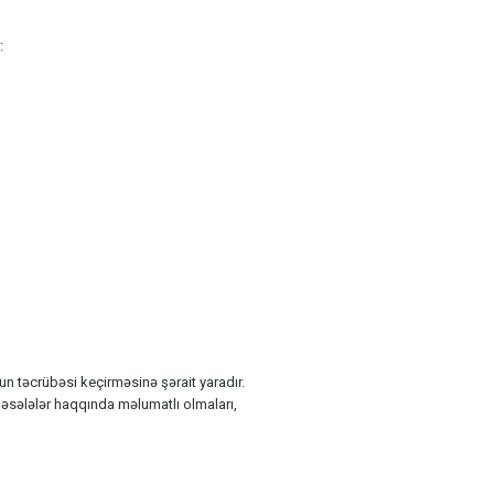
:
un təcrübəsi keçirməsinə şərait yaradır.
məsələlər haqqında məlumatlı olmaları,