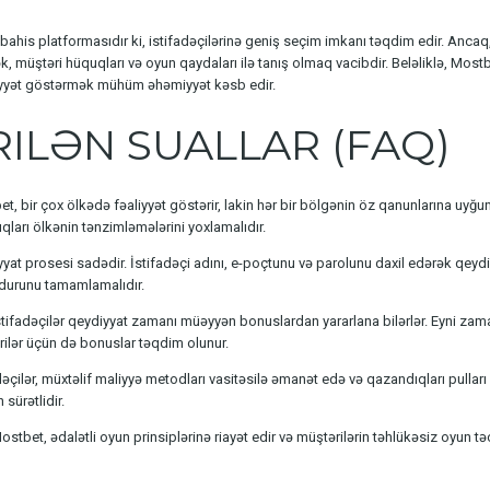
ahis platformasıdır ki, istifadəçilərinə geniş seçim imkanı təqdim edir. Anca
 müştəri hüquqları və oyun qaydaları ilə tanış olmaq vacibdir. Beləliklə, Most
liyyət göstərmək mühüm əhəmiyyət kəsb edir.
RILƏN SUALLAR (FAQ)
t, bir çox ölkədə fəaliyyət göstərir, lakin hər bir bölgənin öz qanunlarına uyğu
qları ölkənin tənzimləmələrini yoxlamalıdır.
yat prosesi sadədir. İstifadəçi adını, e-poçtunu və parolunu daxil edərək qeydi
durunu tamamlamalıdır.
stifadəçilər qeydiyyat zamanı müəyyən bonuslardan yararlana bilərlər. Eyni 
ilər üçün də bonuslar təqdim olunur.
dəçilər, müxtəlif maliyyə metodları vasitəsilə əmanət edə və qazandıqları pulları 
 sürətlidir.
Mostbet, ədalətli oyun prinsiplərinə riayət edir və müştərilərin təhlükəsiz oyun t