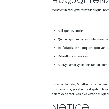
HÜQUQI TƏN
Mostbet-in fəaliyyəti müxtəlif hüquqi nor
Milli qanunvericilik
Qumar oyunlarının tənzimlənməsi ilə 
İstifadəçilərin hüquqlarını qoruyan q
Ədalətli oyun tələbləri
Maliyyə əməliyyatlarının tənzimlənmə
Bu tənzimləmələr, Mostbet istifadəçilərin
Eyni zamanda, şirkət öz fəaliyyətini dav
onlara daha təhlükəsiz və vətəndaşlıqla
NƏTICƏ