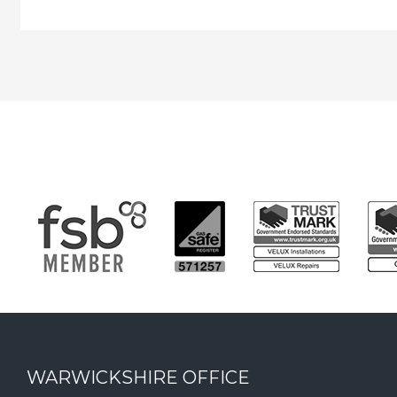
WARWICKSHIRE OFFICE