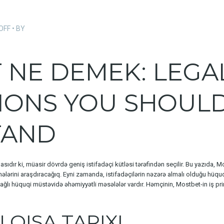
ON
OFF
BY
MOSTBET
NE
DEMEK:
 NE DEMEK: LEGA
LEGAL
REGULATIONS
IONS YOU SHOUL
YOU
SHOULD
UNDERSTAND
TAND
ıdır ki, müasir dövrdə geniş istifadəçi kütləsi tərəfindən seçilir. Bu yazıda,
əmələrini araşdıracağıq. Eyni zamanda, istifadəçilərin nəzərə almalı olduğu hüq
bağlı hüquqi müstəvidə əhəmiyyətli məsələlər vardır. Həmçinin, Mostbet-in iş pr
 QISA TARIXI