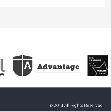
© 2018 All Rights Reserved.