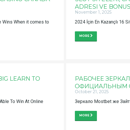
ADRESI VE BONUS
November 1, 2025
e Wins When it comes to
2024 İçin En Kazançlı 16 S
MORE
BIG LEARN TO
РАБОЧЕЕ ЗЕРКАЛ
ОФИЦИАЛЬНЫМ 
October 21, 2025
Able To Win At Online
Зеркало Mostbet же Зайти
MORE