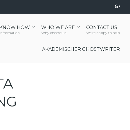
KNOW HOW
WHO WE ARE
CONTACT US
Information
Why choose us
We’re happy to help
AKADEMISCHER GHOSTWRITER
TA
NG