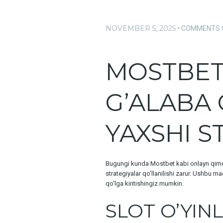
NOVEMBER 5, 2025
COMMENTS 
MOSTBET
G’ALABA
YAXSHI S
Bugungi kunda Mostbet kabi onlayn qimor
strategiyalar qo’llanilishi zarur. Ushbu m
qo’lga kiritishingiz mumkin.
SLOT O’YIN