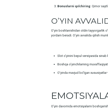
Bonuslarni qo’chiring:
Qimor saytla
O’YIN AVVALI
O’yin boshlanishidan oldin tayyorgarlik o
yordam beradi. O’yin avvalida qilish mumki
Slot o’yinini bepul versiyasida sinab 
Boshqa o’yinchilarning muvaffaqiyatlar
O’yinda mavjud bo’lgan xususiyatlar 
EMOTSIYAL
O’yin davomida emotsiyalarni boshqarish 