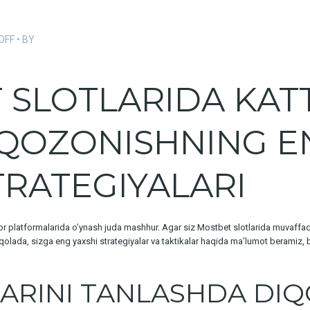
ON
OFF
BY
MOSTBET
SLOTLARIDA
KATTA
 SLOTLARIDA KAT
G’ALABA
QOZONISHNING
 QOZONISHNING E
ENG
YAXSHI
STRATEGIYALARI
TRATEGIYALARI
 platformalarida o’ynash juda mashhur. Agar siz Mostbet slotlarida muvaffaqi
aqolada, sizga eng yaxshi strategiyalar va taktikalar haqida ma’lumot beramiz, bu
LARINI TANLASHDA DI