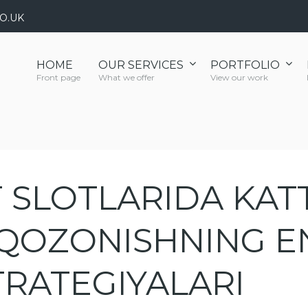
O.UK
HOME
OUR SERVICES
PORTFOLIO
Front page
What we offer
View our work
 SLOTLARIDA KAT
 QOZONISHNING E
TRATEGIYALARI