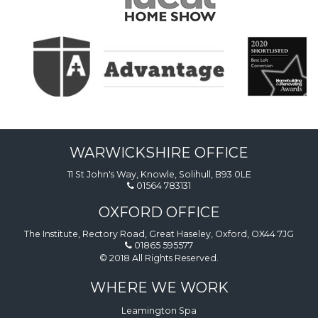
WARWICKSHIRE OFFICE
11 St John's Way, Knowle, Solihull, B93 0LE
01564 783131
OXFORD OFFICE
The Institute, Rectory Road, Great Haseley, Oxford, OX44 7JG
01865 595577
© 2018 All Rights Reserved.
WHERE WE WORK
Leamington Spa