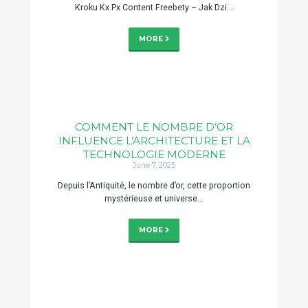
Kroku Kx Px Content Freebety – Jak Dzi...
MORE
COMMENT LE NOMBRE D’OR
INFLUENCE L’ARCHITECTURE ET LA
TECHNOLOGIE MODERNE
June 7, 2025
Depuis l’Antiquité, le nombre d’or, cette proportion
mystérieuse et universe...
MORE