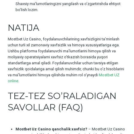
Shaxsiy ma’lumotlaringizni yangilash va o’zgartirishda ehtiyot
bo’lish lozim.
NATIJA
Mostbet Uz Casino, foydalanuvchilarining xavfsizligini ta’minlash
uchun turli xil zamonaviy xavfsizlik va himoya xususiyatlariga ega.
Ushbu platforma foydalanuvchi ma’lumotlarini himoya qilish va
moliyaviy operatsiyalarni xavfsiz o’tkazish borasida yuqori
standartlarga amal qiladi. Foydalanuvchilar uchun tavsiya etilgan
xavfsizlik qoidalariga amal qilish muhimdir, chunki bu o’z hisoblarini
va ma’lumotlarini himoya qilishda muhim rol o’ynaydi
Mostbet UZ
online
.
TEZ-TEZ SO’RALADIGAN
SAVOLLAR (FAQ)
Mostbet Uz Casino qanchalik xavfsiz?
– Mostbet Uz Casino