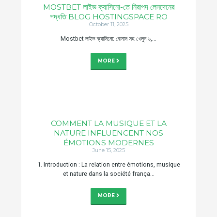
MOSTBET লাইভ ক্যাসিনো-তে নিরাপদ লেনদেনের
পদ্ধতি BLOG HOSTINGSPACE RO
October 11, 2025
Mostbet লাইভ ক্যাসিনো: বোনাস সহ খেলুন ৬,...
MORE
COMMENT LA MUSIQUE ET LA
NATURE INFLUENCENT NOS
ÉMOTIONS MODERNES
June 15, 2025
1. Introduction : La relation entre émotions, musique
et nature dans la société frança...
MORE