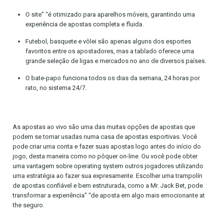
O site” “é otimizado para aparelhos móveis, garantindo uma
experiência de apostas completa e fluida.
Futebol, basquete e vôlei são apenas alguns dos esportes
favoritos entre os apostadores, mas a tablado oferece uma
grande seleção de ligas e mercados no ano de diversos países.
O bate-papo funciona todos os dias da semana, 24 horas por
rato, no sistema 24/7.
As apostas ao vivo são uma das muitas opções de apostas que
podem se tornar usadas numa casa de apostas esportivas. Você
pode criar uma conta e fazer suas apostas logo antes do início do
jogo, desta maneira como no pôquer on-line. Ou você pode obter
uma vantagem sobre operating system outros jogadores utilizando
uma estratégia ao fazer sua expresamente. Escolher uma trampolín
de apostas confiável e bem estruturada, como a Mr. Jack Bet, pode
transformar a experiência” “de aposta em algo mais emocionante at
the seguro.