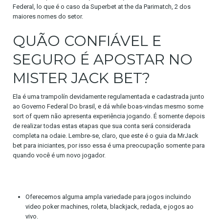
Federal, lo que é o caso da Superbet at the da Parimatch, 2 dos
maiores nomes do setor.
QUÃO CONFIÁVEL E
SEGURO É APOSTAR NO
MISTER JACK BET?
Ela é uma trampolín devidamente regulamentada e cadastrada junto
ao Governo Federal Do brasil, e dá while boas-vindas mesmo some
sort of quem não apresenta experiência jogando. É somente depois
de realizar todas estas etapas que sua conta será considerada
completa na odaie. Lembre-se, claro, que este é o guia da MrJack
bet para iniciantes, por isso essa é uma preocupação somente para
quando você é um novo jogador.
Oferecemos alguma ampla variedade para jogos incluindo
video poker machines, roleta, blackjack, redada, e jogos ao
vivo.