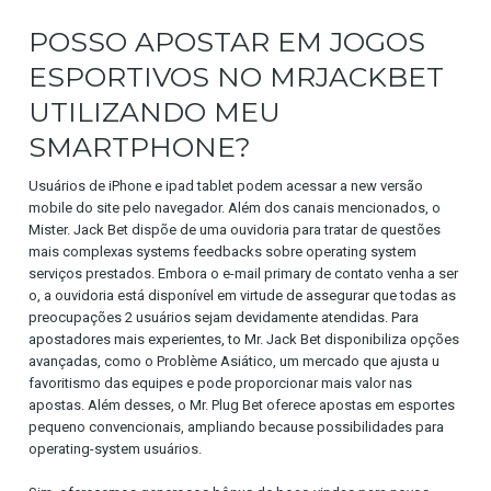
POSSO APOSTAR EM JOGOS
ESPORTIVOS NO MRJACKBET
UTILIZANDO MEU
SMARTPHONE?
Usuários de iPhone e ipad tablet podem acessar a new versão
mobile do site pelo navegador. Além dos canais mencionados, o
Mister. Jack Bet dispõe de uma ouvidoria para tratar de questões
mais complexas systems feedbacks sobre operating system
serviços prestados. Embora o e-mail primary de contato venha a ser
o, a ouvidoria está disponível em virtude de assegurar que todas as
preocupações 2 usuários sejam devidamente atendidas. Para
apostadores mais experientes, to Mr. Jack Bet disponibiliza opções
avançadas, como o Problème Asiático, um mercado que ajusta u
favoritismo das equipes e pode proporcionar mais valor nas
apostas. Além desses, o Mr. Plug Bet oferece apostas em esportes
pequeno convencionais, ampliando because possibilidades para
operating-system usuários.