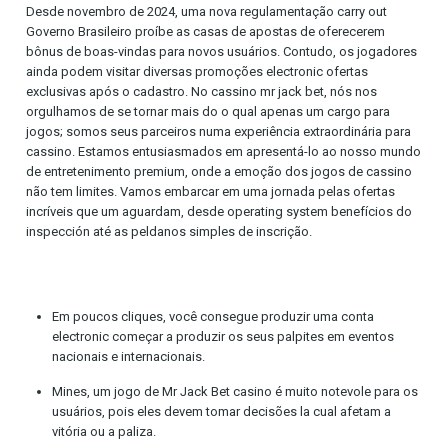
Desde novembro de 2024, uma nova regulamentação carry out
Governo Brasileiro proíbe as casas de apostas de oferecerem
bônus de boas-vindas para novos usuários. Contudo, os jogadores
ainda podem visitar diversas promoções electronic ofertas
exclusivas após o cadastro. No cassino mr jack bet, nós nos
orgulhamos de se tornar mais do o qual apenas um cargo para
jogos; somos seus parceiros numa experiência extraordinária para
cassino. Estamos entusiasmados em apresentá-lo ao nosso mundo
de entretenimento premium, onde a emoção dos jogos de cassino
não tem limites. Vamos embarcar em uma jornada pelas ofertas
incríveis que um aguardam, desde operating system benefícios do
inspección até as peldanos simples de inscrição.
Em poucos cliques, você consegue produzir uma conta
electronic começar a produzir os seus palpites em eventos
nacionais e internacionais.
Mines, um jogo de Mr Jack Bet casino é muito notevole para os
usuários, pois eles devem tomar decisões la cual afetam a
vitória ou a paliza.