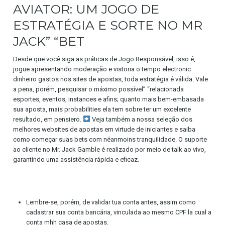
AVIATOR: UM JOGO DE
ESTRATÉGIA E SORTE NO MR
JACK” “BET
Desde que você siga as práticas de Jogo Responsável, isso é,
jogue apresentando moderação e vistoria o tempo electronic
dinheiro gastos nos sites de apostas, toda estratégia é válida. Vale
a pena, porém, pesquisar o máximo possível” “relacionada
esportes, eventos, instances e afins; quanto mais bem-embasada
sua aposta, mais probabilities ela tem sobre ter um excelente
resultado, em pensiero.
Veja também a nossa seleção dos
melhores websites de apostas em virtude de iniciantes e saiba
como começar suas bets com néanmoins tranquilidade. O suporte
ao cliente no Mr. Jack Gamble é realizado por meio de talk ao vivo,
garantindo uma assistência rápida e eficaz.
Lembre-se, porém, de validar tua conta antes, assim como
cadastrar sua conta bancária, vinculada ao mesmo CPF la cual a
conta mhh casa de apostas.