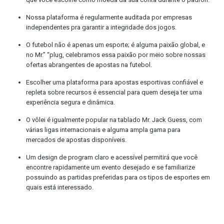
Nossa plataforma é regularmente auditada por empresas
independentes pra garantir a integridade dos jogos.
O futebol não é apenas um esporte; é alguma paixão global, e
no Mr.” “plug, celebramos essa paixão por meio sobre nossas
ofertas abrangentes de apostas na futebol.
Escolher uma plataforma para apostas esportivas confiável e
repleta sobre recursos é essencial para quem deseja ter uma
experiência segura e dinâmica.
O vôlei é igualmente popular na tablado Mr. Jack Guess, com
várias ligas internacionais e alguma ampla gama para
mercados de apostas disponíveis.
Um design de program claro e acessível permitirá que você
encontre rapidamente um evento desejado e se familiarize
possuindo as partidas preferidas para os tipos de esportes em
quais está interessado.