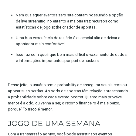
Nem quaisquer eventos zero site contam possuindo a opção
de live streaming, no entanto a maioria traz recursos como
estatísticas de jogo at the criador de apostas.
Uma boa experiência de usuário é essencial afin de deixar o
apostador mais confortável.
Isso faz com que fique bem mais difícil o vazamento de dados
e informações importantes por part de hackers.
Desse jeito, o usuário tem a probability de assegurar seus lucros ou
apocar suas perdas. As odds de apostas têm relação apresentando
a probabilidade sobre cada evento ocorrer. Quanto mais provável,
menor é a odd, ou venha a ser, o retorno financeiro é mais baixo,
porque” “o risco é menor.
JOGO DE UMA SEMANA
Com a transmissão ao vivo, você pode assistir aos eventos