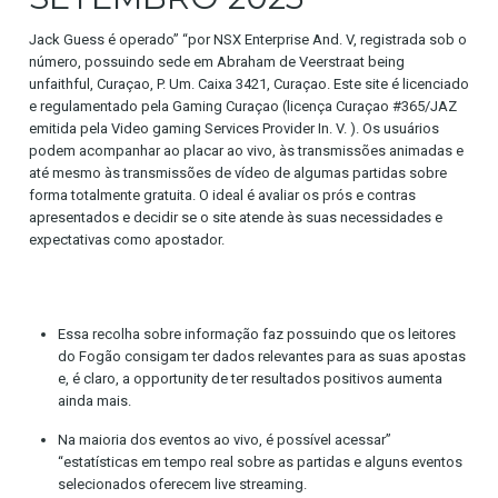
Jack Guess é operado” “por NSX Enterprise And. V, registrada sob o
número, possuindo sede em Abraham de Veerstraat being
unfaithful, Curaçao, P. Um. Caixa 3421, Curaçao. Este site é licenciado
e regulamentado pela Gaming Curaçao (licença Curaçao #365/JAZ
emitida pela Video gaming Services Provider In. V. ). Os usuários
podem acompanhar ao placar ao vivo, às transmissões animadas e
até mesmo às transmissões de vídeo de algumas partidas sobre
forma totalmente gratuita. O ideal é avaliar os prós e contras
apresentados e decidir se o site atende às suas necessidades e
expectativas como apostador.
Essa recolha sobre informação faz possuindo que os leitores
do Fogão consigam ter dados relevantes para as suas apostas
e, é claro, a opportunity de ter resultados positivos aumenta
ainda mais.
Na maioria dos eventos ao vivo, é possível acessar”
“estatísticas em tempo real sobre as partidas e alguns eventos
selecionados oferecem live streaming.