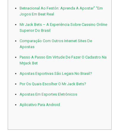
Betnacional Ao Festón: Aprenda A Apostar” “Em
Jogos Em Beat Real
Mr Jack Bets – A Experiência Sobre Cassino Online
Superior Do Brasil
Comparação Com Outros Internet Sites De
Apostas
Passo A Passo Em Virtude De Fazer O Cadastro Na
Mrjack Bet
Apostas Esportivas São Legais No Brasil?
Por Os Quais Escolher O Mr Jack Bets?
Apostas Em Esportes Eletrônicos
Aplicativo Para Android