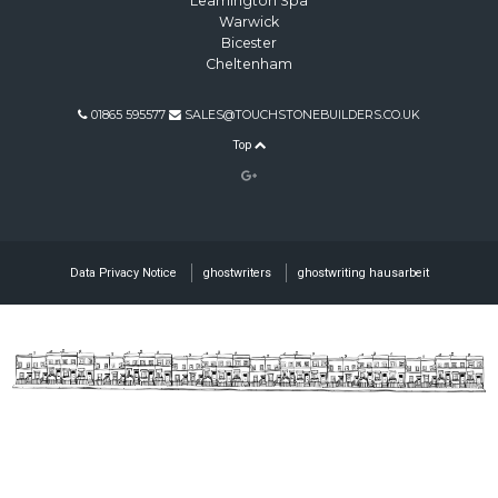
Leamington Spa
Warwick
Bicester
Cheltenham
01865 595577
SALES@TOUCHSTONEBUILDERS.CO.UK
Top
Data Privacy Notice
ghostwriters
ghostwriting hausarbeit