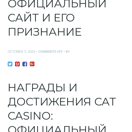
ОФИЦИАЛЬНЫЙ
САЙТ И ЕГО
ПРИЗНАНИЕ
OCTOBER 11, 2025
ON
COMMENTS OFF
BY
НАГРАДЫ
И
ДОСТИЖЕНИЯ
CAT
CASINO:
ОФИЦИАЛЬНЫЙ
НАГРАДЫ И
САЙТ
И
ЕГО
ДОСТИЖЕНИЯ CAT
ПРИЗНАНИЕ
CASINO:
ОФИЦИАЛЬНЫЙ