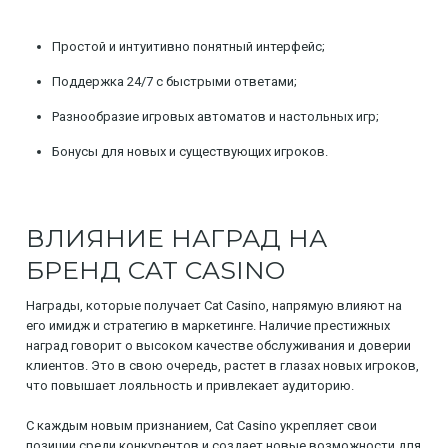
Простой и интуитивно понятный интерфейс;
Поддержка 24/7 с быстрыми ответами;
Разнообразие игровых автоматов и настольных игр;
Бонусы для новых и существующих игроков.
ВЛИЯНИЕ НАГРАД НА
БРЕНД CAT CASINO
Награды, которые получает Cat Casino, напрямую влияют на
его имидж и стратегию в маркетинге. Наличие престижных
наград говорит о высоком качестве обслуживания и доверии
клиентов. Это в свою очередь, растет в глазах новых игроков,
что повышает лояльность и привлекает аудиторию.
С каждым новым признанием, Cat Casino укрепляет свои
позиции среди конкурентов и создает новые возможности для