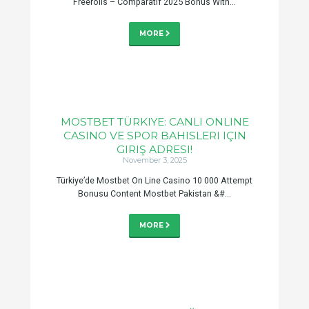
Freerolls – Comparatif 2025 Bonus With...
MORE
MOSTBET TÜRKIYE: CANLI ONLINE
CASINO VE SPOR BAHISLERI IÇIN
GIRIŞ ADRESI!
November 3, 2025
Türkiye’de Mostbet On Line Casino 10 000 Attempt
Bonusu Content Mostbet Pakistan &#...
MORE