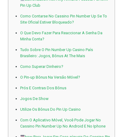
Pin Up Club
Como Contarse No Cassino Pin Number Up Se To
Site Oficial Estiver Bloqueado?
O Que Devo Fazer Para Reaccionar A Senha Da
Minha Conta?
Tudo Sobre O Pin Number Up Casino País
Brasileiro: Jogos, Bônus At The Mais
Como Superar Dinheiro?
O Pin-up Bônus Na Versão Móvel?
Prós E Contras Dos Bônus
Jogos De Show
Utilize Os Bônus Do Pin Up Casino
Com O Aplicativo Móvel, Você Pode Jogar No
Cassino Pin Number Up No Android E No Iphone
how Para Jogar Em Caça-níqueis Do Cassino Pin