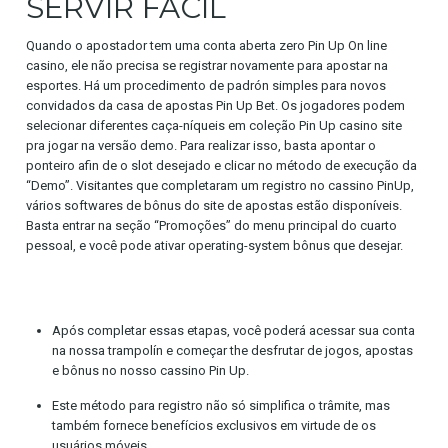
SERVIR FÁCIL
Quando o apostador tem uma conta aberta zero Pin Up On line
casino, ele não precisa se registrar novamente para apostar na
esportes. Há um procedimento de padrón simples para novos
convidados da casa de apostas Pin Up Bet. Os jogadores podem
selecionar diferentes caça-níqueis em coleção Pin Up casino site
pra jogar na versão demo. Para realizar isso, basta apontar o
ponteiro afin de o slot desejado e clicar no método de execução da
“Demo”. Visitantes que completaram um registro no cassino PinUp,
vários softwares de bônus do site de apostas estão disponíveis.
Basta entrar na seção “Promoções” do menu principal do cuarto
pessoal, e você pode ativar operating-system bônus que desejar.
Após completar essas etapas, você poderá acessar sua conta
na nossa trampolín e começar the desfrutar de jogos, apostas
e bônus no nosso cassino Pin Up.
Este método para registro não só simplifica o trâmite, mas
também fornece benefícios exclusivos em virtude de os
usuários móveis.