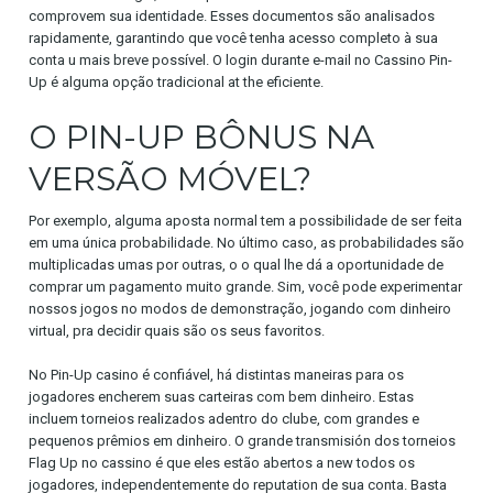
comprovem sua identidade. Esses documentos são analisados
rapidamente, garantindo que você tenha acesso completo à sua
conta u mais breve possível. O login durante e-mail no Cassino Pin-
Up é alguma opção tradicional at the eficiente.
O PIN-UP BÔNUS NA
VERSÃO MÓVEL?
Por exemplo, alguma aposta normal tem a possibilidade de ser feita
em uma única probabilidade. No último caso, as probabilidades são
multiplicadas umas por outras, o o qual lhe dá a oportunidade de
comprar um pagamento muito grande. Sim, você pode experimentar
nossos jogos no modos de demonstração, jogando com dinheiro
virtual, pra decidir quais são os seus favoritos.
No Pin-Up casino é confiável, há distintas maneiras para os
jogadores encherem suas carteiras com bem dinheiro. Estas
incluem torneios realizados adentro do clube, com grandes e
pequenos prêmios em dinheiro. O grande transmisión dos torneios
Flag Up no cassino é que eles estão abertos a new todos os
jogadores, independentemente do reputation de sua conta. Basta