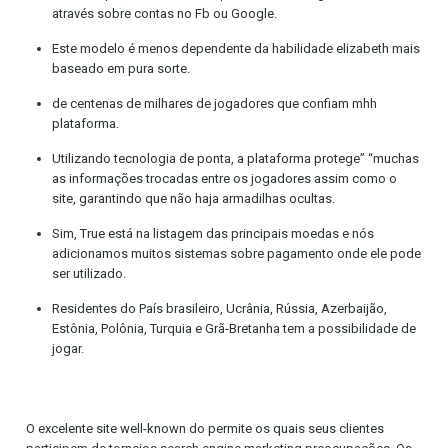
através sobre contas no Fb ou Google.
Este modelo é menos dependente da habilidade elizabeth mais
baseado em pura sorte.
de centenas de milhares de jogadores que confiam mhh
plataforma.
Utilizando tecnologia de ponta, a plataforma protege” “muchas
as informações trocadas entre os jogadores assim como o
site, garantindo que não haja armadilhas ocultas.
Sim, True está na listagem das principais moedas e nós
adicionamos muitos sistemas sobre pagamento onde ele pode
ser utilizado.
Residentes do País brasileiro, Ucrânia, Rússia, Azerbaijão,
Estônia, Polônia, Turquia e Grã-Bretanha tem a possibilidade de
jogar.
O excelente site well-known do permite os quais seus clientes