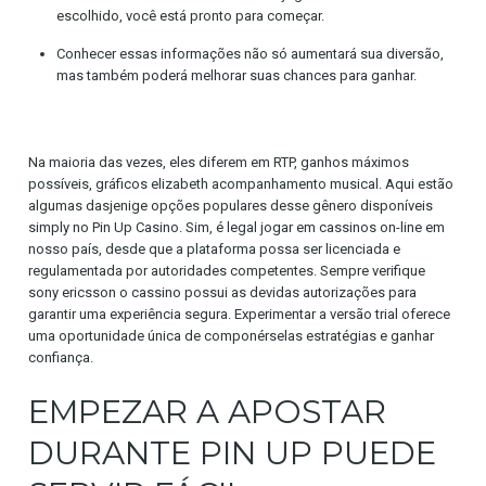
escolhido, você está pronto para começar.
Conhecer essas informações não só aumentará sua diversão,
mas também poderá melhorar suas chances para ganhar.
Na maioria das vezes, eles diferem em RTP, ganhos máximos
possíveis, gráficos elizabeth acompanhamento musical. Aqui estão
algumas dasjenige opções populares desse gênero disponíveis
simply no Pin Up Casino. Sim, é legal jogar em cassinos on-line em
nosso país, desde que a plataforma possa ser licenciada e
regulamentada por autoridades competentes. Sempre verifique
sony ericsson o cassino possui as devidas autorizações para
garantir uma experiência segura. Experimentar a versão trial oferece
uma oportunidade única de componérselas estratégias e ganhar
confiança.
EMPEZAR A APOSTAR
DURANTE PIN UP PUEDE