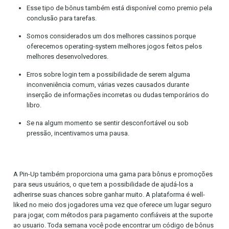
Esse tipo de bônus também está disponível como premio pela
conclusão para tarefas.
Somos considerados um dos melhores cassinos porque
oferecemos operating-system melhores jogos feitos pelos
melhores desenvolvedores.
Erros sobre login tem a possibilidade de serem alguma
inconveniência comum, várias vezes causados durante
inserção de informações incorretas ou dudas temporários do
libro.
Se na algum momento se sentir desconfortável ou sob
pressão, incentivamos uma pausa.
A Pin-Up também proporciona uma gama para bônus e promoções
para seus usuários, o que tem a possibilidade de ajudá-los a
adherirse suas chances sobre ganhar muito. A plataforma é well-
liked no meio dos jogadores uma vez que oferece um lugar seguro
para jogar, com métodos para pagamento confiáveis at the suporte
ao usuario. Toda semana você pode encontrar um código de bônus