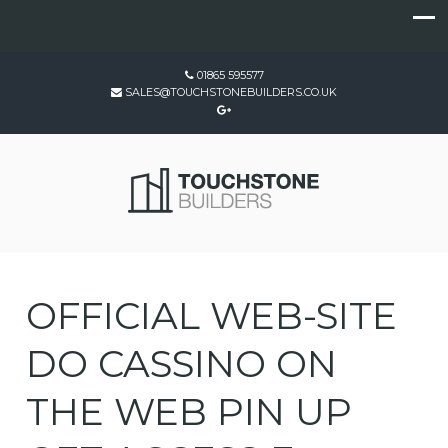
01865 595577
SALES@TOUCHSTONEBUILDERS.CO.UK
OFFICIAL WEB-SITE
DO CASSINO ON
THE WEB PIN UP