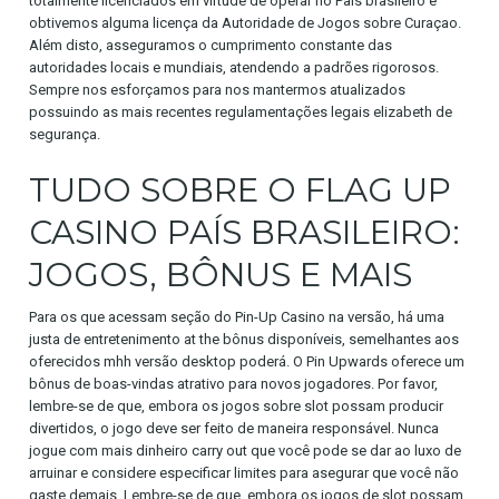
totalmente licenciados em virtude de operar no País brasileiro e
obtivemos alguma licença da Autoridade de Jogos sobre Curaçao.
Além disto, asseguramos o cumprimento constante das
autoridades locais e mundiais, atendendo a padrões rigorosos.
Sempre nos esforçamos para nos mantermos atualizados
possuindo as mais recentes regulamentações legais elizabeth de
segurança.
TUDO SOBRE O FLAG UP
CASINO PAÍS BRASILEIRO:
JOGOS, BÔNUS E MAIS
Para os que acessam seção do Pin-Up Casino na versão, há uma
justa de entretenimento at the bônus disponíveis, semelhantes aos
oferecidos mhh versão desktop poderá. O Pin Upwards oferece um
bônus de boas-vindas atrativo para novos jogadores. Por favor,
lembre-se de que, embora os jogos sobre slot possam producir
divertidos, o jogo deve ser feito de maneira responsável. Nunca
jogue com mais dinheiro carry out que você pode se dar ao luxo de
arruinar e considere especificar limites para asegurar que você não
gaste demais. Lembre-se de que, embora os jogos de slot possam