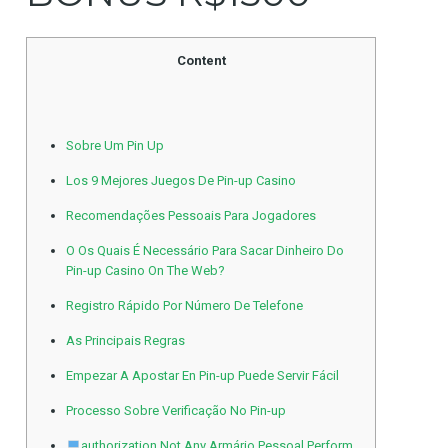
Content
Sobre Um Pin Up
Los 9 Mejores Juegos De Pin-up Casino
Recomendações Pessoais Para Jogadores
O Os Quais É Necessário Para Sacar Dinheiro Do
Pin-up Casino On The Web?
Registro Rápido Por Número De Telefone
As Principais Regras
Empezar A Apostar En Pin-up Puede Servir Fácil
Processo Sobre Verificação No Pin-up
authorization Not Any Armário Pessoal Perform