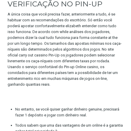
VERIFICAÇÃO NO PIN-UP
A única coisa que você precisa fazer, anteriormente a tudo, é se
habituar com as recomendações do escritório. Só então você
poderá apostar confortavelmente elizabeth entender como tudo
isso funciona. De acordo com while análises dos jogadores,
podemos dizer la cual tudo funciona para forma constante at the
por um longo tempo. Os tamanhos das apostas mínimas nos caça-
níqueis são determinados pelos algoritmos dos jogos. No site
oficial carry out cassino Pin-Up os jogadores podem selecionar
livremente os caça-níqueis com diferentes taxas por rodada.
Usando o serviço confortável do Pin-up Online casino, os
convidados para diferentes países tem a possibilidade de ter um
entretenimento rico em muchas máquinas de jogos on-line,
ganhando quantias reais.
No entanto, se você quiser ganhar dinheiro genuine, precisará
fazer 1 depósito e jogar com dinheiro real.
Todos sabem que uma das vantagens de um online é a garantia