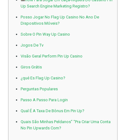
Up Search Engine Marketing Registro?
Posso Jogar No Flag Up Casino No Ano De
Dispositivos Móveis?
Sobre O Pin Way Up Casino
Jogos De Tv
Visão Geral Perform Pin Up Casino
Giros Grátis
¿qué Es Flag Up Casino?
Perguntas Populares
Passo A Passo Para Login
Qual É A Taxa De Bônus Em Pin Up?
Quais São Minhas Peldanos” “Pra Criar Uma Conta
No Pin Upwards Com?