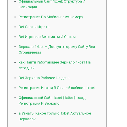
Официальный Сайт 1xbet: Структура И
Навигация
Регистрация По Мобильному Номеру
Bet Слоты Играть
Bet Игровые Автоматы И Слоты
Зеркало 1xbet — Доступ второму Сайту Без
Ограничений
как Найти Работающее Зеркало 1хбет На
сегодня?
Bet Зеркало Рабочее На день
Регистрация И вход В Личный кабинет 1xbet
Официальный Сайт 1xbet (1хбет): вход,
Регистрация И Зеркало
а Узнать, Какое только 1xbet Актуальное
Зеркало?