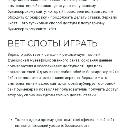
альтернативный вариант доступа к популярному
букмекерскому сайту, который позволяли пользователям
обходить блокировку и продолжать делать ставки. Зеркало
1хбет – это тупиковый способ доступа к популярному
букмекерскому сайту 1хбет.
BET СЛОТЫ ИГРАТЬ
Зеркало работает и сегодня и рекомендует полный
функционал музеефицированного сайта, сохраняя данные
пользователя и обеспечивает доступность для всех
пользователей. Одним из способов обойти блокировку сайта
1хбет являлось использование зеркала. Зеркало – это
альтернативный адрес сайта, который дублирует основной
сайт букмекера и позволяет пользователям получить доступ
второму своим аккаунтам только делать ставки.
Только одним преимуществом 1xbet официальный сайт
является высокий уровень безопасности.