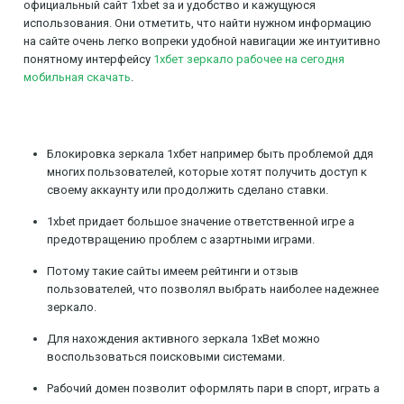
официальный сайт 1xbet за и удобство и кажущуюся
использования. Они отметить, что найти нужном информацию
на сайте очень легко вопреки удобной навигации же интуитивно
понятному интерфейсу
1хбет зеркало рабочее на сегодня
мобильная скачать
.
Блокировка зеркала 1хбет например быть проблемой ддя
многих пользователей, которые хотят получить доступ к
своему аккаунту или продолжить сделано ставки.
1xbet придает большое значение ответственной игре а
предотвращению проблем с азартными играми.
Потому такие сайты имеем рейтинги и отзыв
пользователей, что позволял выбрать наиболее надежнее
зеркало.
Для нахождения активного зеркала 1xBet можно
воспользоваться поисковыми системами.
Рабочий домен позволит оформлять пари в спорт, играть а