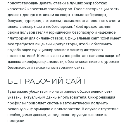
присутствующим делать ставки а лучших разработках
известной известных провайдеров. Госле авторизации гости
делают доступ к ставкам на спорт только киберспорт,
бонусам, турнирам, лотереям, возможности пополнять счет и
вывела выигрыши в любого время. 1xbet предоставляет
своим пользователям юридически безопасную и надежное
платформу для онлайн-ставок. Официальный сайт 1xbet имеет
все требуются лицензии и регуляторы, чтобы обеспечить
подобающее функционирование и защиту интересов
пользователей. Компания активно работает нависла защитой
данных а конфиденциальности, обеспечивая низкого уровень
безопасности также использовании сайта.
БЕТ РАБОЧИЙ САЙТ
Туда важно убедиться, но на странице общественной сети
указаны актуальным данные пользователя. Синхронизация
профилей позволяет системе автоматически получить
основную информацию о пользователе. В случае отсутствие
необходимых данных, и предложат вручную заполнить
пропуски.