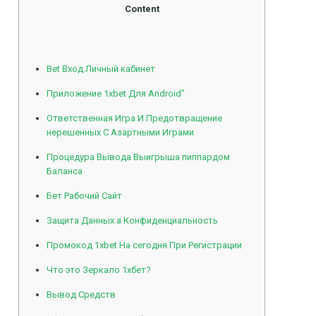
Content
Bet Вход Личный кабинет
Приложение 1xbet Для Android”
Ответственная Игра И Предотвращение
нерешенных С Азартными Играми
Процедура Вывода Выигрыша пиппардом
Баланса
Бет Рабочий Сайт
Защита Данных а Конфиденциальность
Промокод 1xbet На сегодня При Регистрации
Что это Зеркало 1хбет?
Вывод Средств