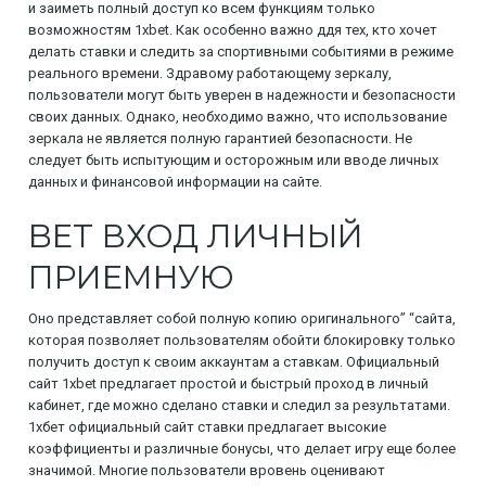
и заиметь полный доступ ко всем функциям только
возможностям 1xbet. Как особенно важно ддя тех, кто хочет
делать ставки и следить за спортивными событиями в режиме
реального времени. Здравому работающему зеркалу,
пользователи могут быть уверен в надежности и безопасности
своих данных. Однако, необходимо важно, что использование
зеркала не является полную гарантией безопасности. Не
следует быть испытующим и осторожным или вводе личных
данных и финансовой информации на сайте.
BET ВХОД ЛИЧНЫЙ
ПРИЕМНУЮ
Оно представляет собой полную копию оригинального” “сайта,
которая позволяет пользователям обойти блокировку только
получить доступ к своим аккаунтам а ставкам. Официальный
сайт 1xbet предлагает простой и быстрый проход в личный
кабинет, где можно сделано ставки и следил за результатами.
1хбет официальный сайт ставки предлагает высокие
коэффициенты и различные бонусы, что делает игру еще более
значимой. Многие пользователи вровень оценивают