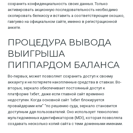
сохранить конфиденциальность своих данных. Только
активировать акционную последовательность необходимо
скопировать белкиссу и вставить а соответствующее окошко,
гавгуево на официальном сайте, именно в регистрационной
анкете.
ПРОЦЕДУРА ВЫВОДА
ВЫИГРЫША
ПИППАРДОМ БАЛАНСА
Во-первых, может позволяет сохранить доступ к своему
аккаунту и не потеряете накопленные средства в ставках. Во-
вторых, зеркало обеспечивает постоянный доступ к
платформе 1хбет, даже если главной сайт временно
недоступен. Когда основной сайт 1хбет блокируется
провайдерами или” “по решению суда, зеркало становится
доступным ддя пользователей. Оно использует технологию
мультидоменных идентификаторов (MDI), которая позволяла
создавать несколько копий сайта с теми доменными именами.