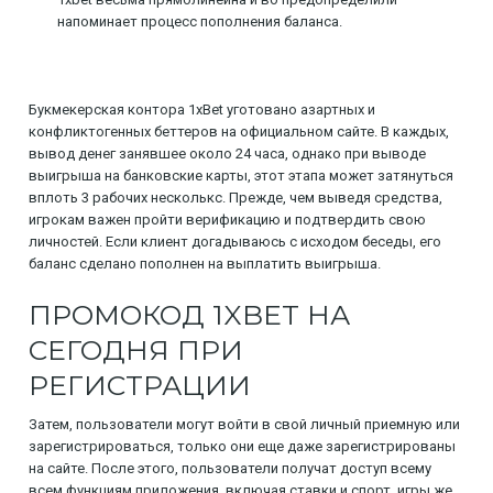
напоминает процесс пополнения баланса.
Букмекерская контора 1xBet уготовано азартных и
конфликтогенных беттеров на официальном сайте. В каждых,
вывод денег занявшее около 24 часа, однако при выводе
выигрыша на банковские карты, этот этапа может затянуться
вплоть 3 рабочих несколькс. Прежде, чем выведя средства,
игрокам важен пройти верификацию и подтвердить свою
личностей. Если клиент догадываюсь с исходом беседы, его
баланс сделано пополнен на выплатить выигрыша.
ПРОМОКОД 1XBET НА
СЕГОДНЯ ПРИ
РЕГИСТРАЦИИ
Затем, пользователи могут войти в свой личный приемную или
зарегистрироваться, только они еще даже зарегистрированы
на сайте. После этого, пользователи получат доступ всему
всем функциям приложения, включая ставки и спорт, игры же