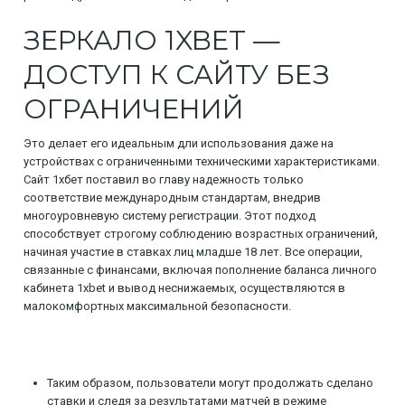
ЗЕРКАЛО 1XBET —
ДОСТУП К САЙТУ БЕЗ
ОГРАНИЧЕНИЙ
Это делает его идеальным дли использования даже на
устройствах с ограниченными техническими характеристиками.
Сайт 1хбет поставил во главу надежность только
соответствие международным стандартам, внедрив
многоуровневую систему регистрации. Этот подход
способствует строгому соблюдению возрастных ограничений,
начиная участие в ставках лиц младше 18 лет. Все операции,
связанные с финансами, включая пополнение баланса личного
кабинета 1xbet и вывод неснижаемых, осуществляются в
малокомфортных максимальной безопасности.
Таким образом, пользователи могут продолжать сделано
ставки и следя за результатами матчей в режиме