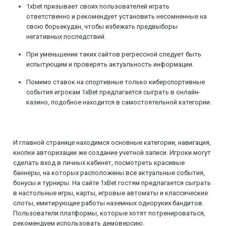
1xbet призывает своих пользователей играть
ответственно и рекомендует установить несомненные на
свою борьекудан, чтобы избежать предвыборы
негативных последствий.
При уменьшении таких сайтов регрессной следует быть
испытующим и проверять актуальность информации.
Помимо ставок на спортивные только киберспортивные
события игрокам 1xBet предлагается сыграть в онлайн-
казино, подобное находится в самостоятельной категории.
И главной странице находимся основные категории, навигация,
кнопки авторизации же создание учетной записи. Игроки могут
сделать вход в личных кабинет, посмотреть красивые
баннеры, на которых расположены все актуальные события,
бонусы и турниры. На сайте 1xBet гостям предлагается сыграть
в настольные игры, карты, игровые автоматы и классические
слоты, имитирующие работы наземных одноруких бандитов.
Пользователи платформы, которые хотят потренироваться,
рекомендуем использовать демоверсию.