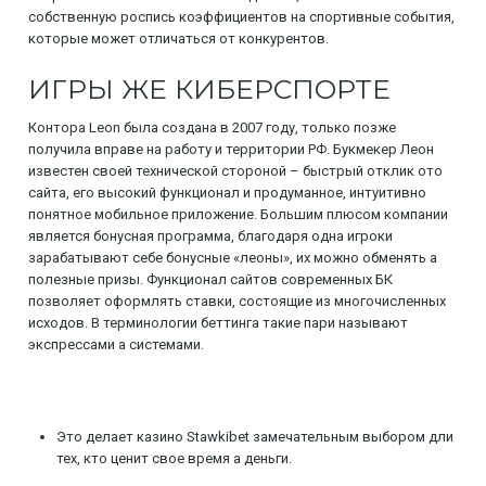
собственную роспись коэффициентов на спортивные события,
которые может отличаться от конкурентов.
ИГРЫ ЖЕ КИБЕРСПОРТЕ
Контора Leon была создана в 2007 году, только позже
получила вправе на работу и территории РФ. Букмекер Леон
известен своей технической стороной – быстрый отклик ото
сайта, его высокий функционал и продуманное, интуитивно
понятное мобильное приложение. Большим плюсом компании
является бонусная программа, благодаря одна игроки
зарабатывают себе бонусные «леоны», их можно обменять а
полезные призы. Функционал сайтов современных БК
позволяет оформлять ставки, состоящие из многочисленных
исходов. В терминологии беттинга такие пари называют
экспрессами а системами.
Это делает казино Stawkibet замечательным выбором дли
тех, кто ценит свое время а деньги.