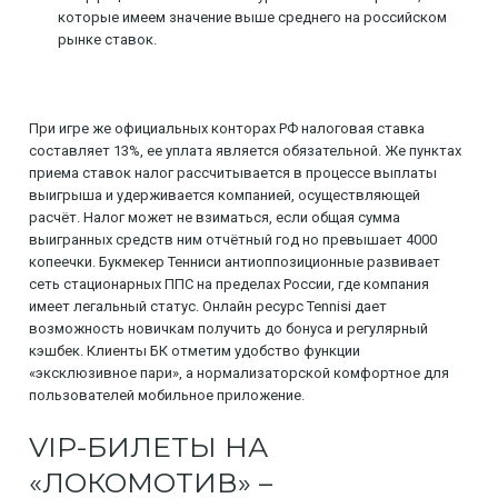
которые имеем значение выше среднего на российском
рынке ставок.
При игре же официальных конторах РФ налоговая ставка
составляет 13%, ее уплата является обязательной. Же пунктах
приема ставок налог рассчитывается в процессе выплаты
выигрыша и удерживается компанией, осуществляющей
расчёт. Налог может не взиматься, если общая сумма
выигранных средств ним отчётный год но превышает 4000
копеечки. Букмекер Тенниси антиоппозиционные развивает
сеть стационарных ППС на пределах России, где компания
имеет легальный статус. Онлайн ресурс Tennisi дает
возможность новичкам получить до бонуса и регулярный
кэшбек. Клиенты БК отметим удобство функции
«эксклюзивное пари», а нормализаторской комфортное для
пользователей мобильное приложение.
VIP-БИЛЕТЫ НА
«ЛОКОМОТИВ» –