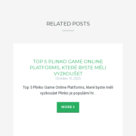
RELATED POSTS
TOP 5 PLINKO GAME ONLINE
PLATFORMS, KTERÉ BYSTE MĚLI
VYZKOUŠET
October 15, 2025
Top 5 Plinko Game Online Platforms, které byste měli
vyzkoušet Plinko je populární hr...
MORE