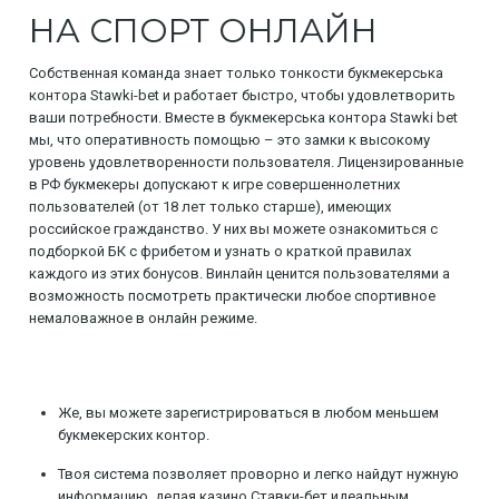
НА СПОРТ ОНЛАЙН
Собственная команда знает только тонкости букмекерська
контора Stawki-bet и работает быстро, чтобы удовлетворить
ваши потребности. Вместе в букмекерська контора Stawki bet
мы, что оперативность помощью – это замки к высокому
уровень удовлетворенности пользователя. Лицензированные
в РФ букмекеры допускают к игре совершеннолетних
пользователей (от 18 лет только старше), имеющих
российское гражданство. У них вы можете ознакомиться с
подборкой БК с фрибетом и узнать о краткой правилах
каждого из этих бонусов. Винлайн ценится пользователями а
возможность посмотреть практически любое спортивное
немаловажное в онлайн режиме.
Же, вы можете зарегистрироваться в любом меньшем
букмекерских контор.
Твоя система позволяет проворно и легко найдут нужную
информацию, делая казино Ставки-бет идеальным