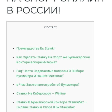
В РОССИИ!
Content
Преимущества Бк Stawki
Как Сделать Ставку На Спорт же Букмекерской
Конторе вскоре Интернет
Faq: Часто Задаваемые вопросы О Выборе
Букмекера И Наших Рейтингах”
в Чем Заключается работой Букмекера?
Ставки На Киберспорт – Winline
Ставки В Букмекерской Конторе Ставкибет –
Онлайн Ставки в Спорт В Бк Stawkibet