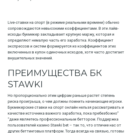
Live-ставки на спорт (в режиме реальными времени) обычно
сопровождаются невысокими коэффициентами. В эти лайв-
исходы букмекер закладывает крупную маржу, которая и
определяют немалую часть его заработка. Коэффициент
экспрессов и систем формируется из коэффициентов этих
включенных в купон одиночных исходов, хотя часто достигает
внушительных значений.
ПРЕИМУЩЕСТВА БК
STAWKI
Но пропорционально этим цифрам раньше растет степень
риска проигрыша, о чем должны помнить начинающие игроки.
Букмекерские ставки на спорт онлайн нельзя рассматривать и
качестве источника важного заработка, пока пребезбожно”
“даже являетесь профессиональным беттором. Поддержка
пользователей казино Stawki bet – так то, что отличие нас от
других беттинговых платформ. Тогда всегда на связью, готовы