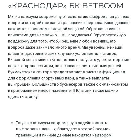
«КРАСНОДАР» БК BETBOOM
Мы используем современную технологию шифрования данных,
вопреки которой все наши транзакции и персональные данные
находятся надзором надежной защитой. Обратная связь с
клиентами для нас важно – мы предлагаем” “круглосуточную
поддержку для того, чтобы решение любой возникшего
вопроса даже занимало много время. Мы уверены, не наши
клиенты достойные самых лучших условием для ставок.
Высокой коэффициенты позволяют получить удовлетворение
не же от процесса игры, но и спасась приятных выигрышей.
Букмекерская контора предоставляет клиентам функционал
для оформления спортивных пари, а также выплаты
выигрышей. Большинство букмекеров также с онлайн-сайтом
и приложением имеют наземные ППС, в они также можно
сделать ставку.
Тогда используем современную задействовать
шифрования данных, благодаря которой все мои
транзакции и личные данные находятся надзором