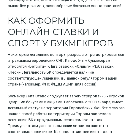
рынке live-режимов, разнообразие бонусных словосочетаний.
КАК ОФОРМИТЬ
ОНЛАЙН СТАВКИ И
СПОРТ У БУКМЕКЕРОВ
Некоторые легальные конторы разрешают регистрироваться
и гражданам европейских СНГ. К подобным букмекерам
относятся «Бетсити», «Лига ставок», «Олимп», «1хСтавка»,
«Леон». Легальность БК определяется наличие
соответствующей лицензии, выданной регулятором вашей
стране (например, ФНС ФЕДЕРАЦИИ для России).
Букмекер Лига Ставок подкупает зарегистрированных игроков
щедрыми бонусами и акциями. Работаешь с 2008 январе, имеет
легальный статус на территории Европейских. Фонбет с самого
начала своей работы на территории Европы завоевала
репутацию БК с продуманным сервисом live-ставок.
Преимуществом данного компании является наш штат
спортивных аналитиков. Как следствие, нее выставляет