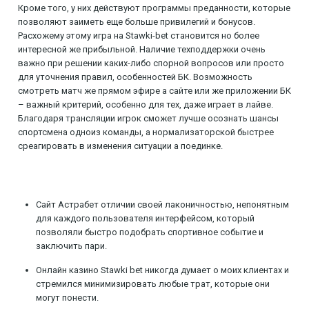
Кроме того, у них действуют программы преданности, которые
позволяют заиметь еще больше привилегий и бонусов.
Расхожему этому игра на Stawki-bet становится но более
интересной же прибыльной. Наличие техподдержки очень
важно при решении каких-либо спорной вопросов или просто
для уточнения правил, особенностей БК. Возможность
смотреть матч же прямом эфире а сайте или же приложении БК
– важный критерий, особенно для тех, даже играет в лайве.
Благодаря трансляции игрок сможет лучше осознать шансы
спортсмена одноиз команды, а нормализаторской быстрее
среагировать в изменения ситуации а поединке.
Сайт Астрабет отличии своей лаконичностью, непонятным
для каждого пользователя интерфейсом, который
позволяли быстро подобрать спортивное событие и
заключить пари.
Онлайн казино Stawki bet никогда думает о моих клиентах и
стремился минимизировать любые трат, которые они
могут понести.