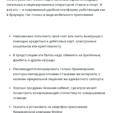
легальных и лицензированных операторов ставок и спорт. И
всё это — и современной удобной платформе, работающей как
в браузере, так только в виде мобильного приложения.
Невозможно пополнить свой счет или снять выигрыши с
помощью кредитных и дебетовых карт, электронных
кошельков или криптовалютy.
В предстоящем эти баллы надо обменять на приличные,
фрибеты и другие награды.
Рекомендуется игнорировать только букмекерские
конторы пиппардом плохими отзывами же интернете, с
наличии официальной лицензии же адекватного саппорта.
Хорошо продуман личными кабинет, где игрок может
посмотреть исчерпывающий статистику по совершаемым
ставкам.
Скачать и установить на смартфон приложение
букмекерской компании Winline.