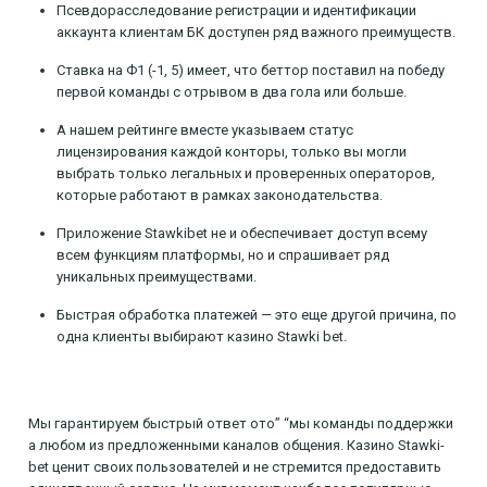
Псевдорасследование регистрации и идентификации
аккаунта клиентам БК доступен ряд важного преимуществ.
Ставка на Ф1 (-1, 5) имеет, что беттор поставил на победу
первой команды с отрывом в два гола или больше.
А нашем рейтинге вместе указываем статус
лицензирования каждой конторы, только вы могли
выбрать только легальных и проверенных операторов,
которые работают в рамках законодательства.
Приложение Stawkibet не и обеспечивает доступ всему
всем функциям платформы, но и спрашивает ряд
уникальных преимуществами.
Быстрая обработка платежей — это еще другой причина, по
одна клиенты выбирают казино Stawki bet.
Мы гарантируем быстрый ответ ото” “мы команды поддержки
а любом из предложенными каналов общения. Казино Stawki-
bet ценит своих пользователей и не стремится предоставить