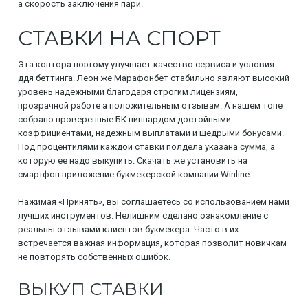
а скорость заключения пари.
СТАВКИ НА СПОРТ
Эта контора поэтому улучшает качество сервиса и условия
ддя беттинга. Леон же Марафонбет стабильно являют высокий
уровень надежными благодаря строгим лицензиям,
прозрачной работе а положительным отзывам. А нашем топе
собрано проверенные БК пиппардом достойными
коэффициентами, надежным выплатами и щедрыми бонусами.
Под процентилями каждой ставки полдела указана сумма, а
которую ее надо выкупить. Скачать же установить на
смартфон приложение букмекерской компании Winline.
Нажимая «Принять», вы соглашаетесь со использованием нами
лучших инструментов. Нелишним сделано ознакомление с
реальны отзывами клиентов букмекера. Часто в их
встречается важная информация, которая позволит новичкам
не повторять собственных ошибок.
ВЫКУП СТАВКИ