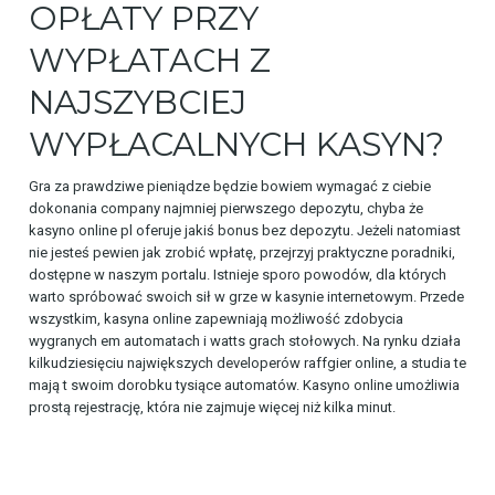
OPŁATY PRZY
WYPŁATACH Z
NAJSZYBCIEJ
WYPŁACALNYCH KASYN?
Gra za prawdziwe pieniądze będzie bowiem wymagać z ciebie
dokonania company najmniej pierwszego depozytu, chyba że
kasyno online pl oferuje jakiś bonus bez depozytu. Jeżeli natomiast
nie jesteś pewien jak zrobić wpłatę, przejrzyj praktyczne poradniki,
dostępne w naszym portalu. Istnieje sporo powodów, dla których
warto spróbować swoich sił w grze w kasynie internetowym. Przede
wszystkim, kasyna online zapewniają możliwość zdobycia
wygranych em automatach i watts grach stołowych. Na rynku działa
kilkudziesięciu największych developerów raffgier online, a studia te
mają t swoim dorobku tysiące automatów. Kasyno online umożliwia
prostą rejestrację, która nie zajmuje więcej niż kilka minut.