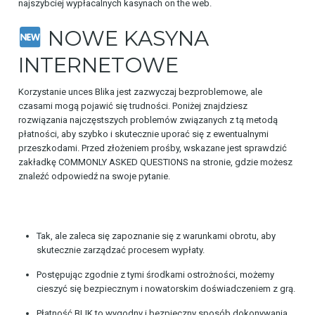
najszybciej wypłacalnych kasynach on the web.
NOWE KASYNA
INTERNETOWE
Korzystanie unces Blika jest zazwyczaj bezproblemowe, ale
czasami mogą pojawić się trudności. Poniżej znajdziesz
rozwiązania najczęstszych problemów związanych z tą metodą
płatności, aby szybko i skutecznie uporać się z ewentualnymi
przeszkodami. Przed złożeniem prośby, wskazane jest sprawdzić
zakładkę COMMONLY ASKED QUESTIONS na stronie, gdzie możesz
znaleźć odpowiedź na swoje pytanie.
Tak, ale zaleca się zapoznanie się z warunkami obrotu, aby
skutecznie zarządzać procesem wypłaty.
Postępując zgodnie z tymi środkami ostrożności, możemy
cieszyć się bezpiecznym i nowatorskim doświadczeniem z grą.
Płatność BLIK to wygodny i bezpieczny sposób dokonywania