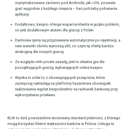
zoptymalizowana zarówno pod Androida, jak i iOS, pozwala
grać wygodnie z każdego miejsca – bez potrzeby pobierania
aplikacji.
Dodatkowo, kasyno oferuje wsparcie klienta w języku polskim,
co jest dodatkowym atutem dla graczy z Polski.
Darmowe spiny są przyznawane automatycznie po rejestracji, a
new warunki obrotu wynoszą x30, co czyni tę ofertę bardzo
atrakcyjną dla nowych graczy.
Ze względu mhh proste zasady, jest to idealna gra dla
początkujących graczy, wybierających online kasyno.
Wynika in order to z obowiązujących przepisów, które
zazwyczaj nakładają na platformy hazardowe obowiązek
realizowania wypłat bezpośrednio na rachunek bankowy przy
wykorzystaniu przelewu.
BLIK to dziś powszechnie stosowany standard płatności, z którego
mogą korzystać klienci większości banków w Polsce. Usługa ta