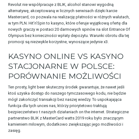
Revolut nie współpracuje z BLIK, alcohol stanowi wygodną
alternatywę, akceptowaną w licznych serwisach dzięki karcie
Mastercard, co pozwala na realizację płatności w różnych walutach,
w tym PLN. Hit’n’Spin to kasyno, które oferuje wyjątkową ofertę dla
nowych graczy w postaci 20 darmowych spinów na slot Entrance Of
Olympus bez konieczności wpłaty depozytu. Warunki obrotu dla tej
promocji są niezwykle korzystne, wynoszące jedynie x3.
KASYNO ONLINE VS KASYNO
STACJONARNE W POLSCE:
PORÓWNANIE MOŻLIWOŚCI
Ten prosty, light beer skuteczny środek gwarantuje, że nawet jeśli
ktoś uzyska dostęp do naszego tymczasowego kodu, nie będzie
mógł zakończyć transakcji bez naszej wiedzy. To uspokajająca
funkcja dla tych unces nas, którzy priorytetowo traktują
bezpieczeństwo t naszych działaniach on the internet. Strategiczne
partnerstwo BLIK z MasterCard watts 2019 roku było znaczącym
kamieniem milowym, dodatkowo zwiększając jego możliwości i
zasięg.