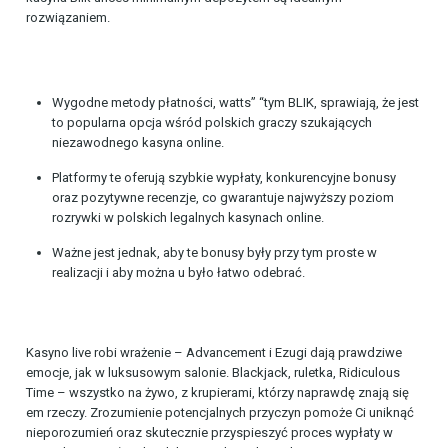
rozwiązaniem.
Wygodne metody płatności, watts” “tym BLIK, sprawiają, że jest
to popularna opcja wśród polskich graczy szukających
niezawodnego kasyna online.
Platformy te oferują szybkie wypłaty, konkurencyjne bonusy
oraz pozytywne recenzje, co gwarantuje najwyższy poziom
rozrywki w polskich legalnych kasynach online.
Ważne jest jednak, aby te bonusy były przy tym proste w
realizacji i aby można u było łatwo odebrać.
Kasyno live robi wrażenie – Advancement i Ezugi dają prawdziwe
emocje, jak w luksusowym salonie. Blackjack, ruletka, Ridiculous
Time – wszystko na żywo, z krupierami, którzy naprawdę znają się
em rzeczy. Zrozumienie potencjalnych przyczyn pomoże Ci uniknąć
nieporozumień oraz skutecznie przyspieszyć proces wypłaty w