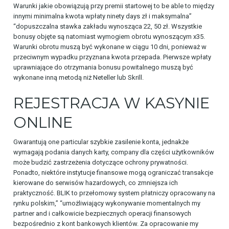
Warunki jakie obowiązują przy premii startowej to be able to między
innymi minimalna kwota wpłaty ninety days zł i maksymalna”
“dopuszczalna stawka zakładu wynosząca 22, 50 zł. Wszystkie
bonusy objęte są natomiast wymogiem obrotu wynoszącym x35.
Warunki obrotu muszą być wykonane w ciągu 10 dni, ponieważ w
przeciwnym wypadku przyznana kwota przepada. Pierwsze wpłaty
uprawniające do otrzymania bonusu powitalnego muszą być
wykonane inną metodą niż Neteller lub Skrill.
REJESTRACJA W KASYNIE
ONLINE
Gwarantują one particular szybkie zasilenie konta, jednakże
wymagają podania danych karty, company dla części użytkowników
może budzić zastrzeżenia dotyczące ochrony prywatności.
Ponadto, niektóre instytucje finansowe mogą ograniczać transakcje
kierowane do serwisów hazardowych, co zmniejsza ich
praktyczność. BLIK to przełomowy system płatniczy opracowany na
rynku polskim,” “umożliwiający wykonywanie momentalnych my
partner and i całkowicie bezpiecznych operacji finansowych
bezpośrednio z kont bankowych klientów. Za opracowanie my