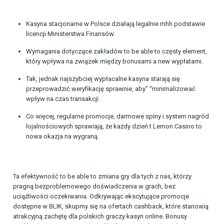
Kasyna stacjonarne w Polsce działają legalnie mhh podstawie
licencji Ministerstwa Finansów.
Wymagania dotyczące zakładów to be able to częsty element,
który wpływa na związek między bonusami a new wypłatami.
Tak, jednak najszybciej wypłacalne kasyna starają się
przeprowadzić weryfikację sprawnie, aby” “minimalizować
wpływ na czas transakcji.
Co więcej, regularne promocje, darmowe spiny i system nagród
lojalnościowych sprawiają, że każdy dzień t Lemon Casino to
nowa okazja na wygraną.
Ta efektywność to be able to zmiana gry dla tych z nas, którzy
pragną bezproblemowego doświadczenia w grach, bez
uciążliwości oczekiwania. Odkrywając ekscytujące promocje
dostępne w BLIK, skupmy się na ofertach cashback, które stanowią
atrakcyjną zachętę dla polskich graczy kasyn online. Bonusy