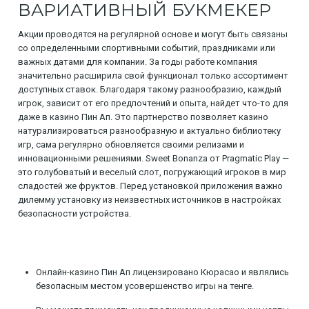
ВАРИАТИВНЫЙ БУКМЕКЕР
Акции проводятся на регулярной основе и могут быть связаны
со определенными спортивными событий, праздниками или
важных датами для компании. За годы работе компания
значительно расширила свой функционал только ассортимент
доступных ставок. Благодаря такому разнообразию, каждый
игрок, зависит от его предпочтений и опыта, найдет что-то для
даже в казино Пин Ап. Это партнерство позволяет казино
натурализироваться разнообразную и актуально библиотеку
игр, сама регулярно обновляется своими релизами и
инновационными решениями. Sweet Bonanza от Pragmatic Play —
это голубоватый и веселый слот, погружающий игроков в мир
сладостей же фруктов. Перед установкой приложения важно
дилемму установку из неизвестных источников в настройках
безопасности устройства.
Онлайн-казино Пин Ап лицензировано Кюрасао и являлись
безопасным местом усовершенство игры на тенге.