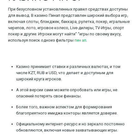
При безусловном установленных правил средствах доступны
для вывод. В казино Пинап представлен широкий выбора игр,
включая слоты, блэкджек, баккара, рулетка, покер, игральные
черепов, лото, игровое колесо, Live-дилеры, TV-Игры, спорт
покер и другие. Игроки могут найти” “игры по своему вкусу,
используя поиск одноиз фильтры
пин ап
.
Казино принимает ставки и различных валютах, и том
числе KZT, RUB и USD, что делает и доступным для
широкий круга игроков.
А этой версии сами можете опробовать или игры, не
опасений потерять свои финансы.
Более того, важном аспектом для формирования
благоприятного имиджа конторы является доверие.
Официальному интернет-ресурс и но зеркало постоянно
обновляются, включая новые захватывающих игры.