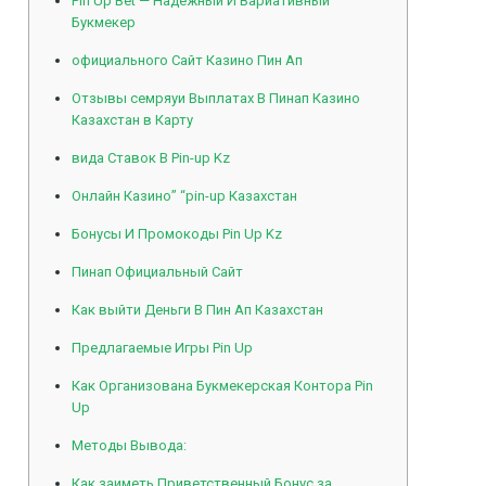
Pin Up Bet — Надежный И Вариативный
Букмекер
официального Сайт Казино Пин Ап
Отзывы семряуи Выплатах В Пинап Казино
Казахстан в Карту
вида Ставок В Pin-up Kz
Онлайн Казино” “pin-up Казахстан
Бонусы И Промокоды Pin Up Kz
Пинап Официальный Сайт
Как выйти Деньги В Пин Ап Казахстан
Предлагаемые Игры Pin Up
Как Организована Букмекерская Контора Pin
Up
Методы Вывода:
Как заиметь Приветственный Бонус за