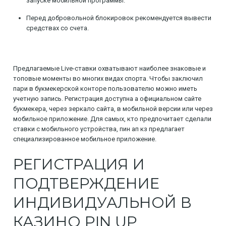
запуске мобильной программы.
Перед добровольной блокировок рекомендуется вывести
средствах со счета.
Предлагаемые Live-ставки охватывают наиболее знаковые и
топовые моменты во многих видах спорта. Чтобы заключил
пари в букмекерской конторе пользователю можно иметь
учетную запись. Регистрация доступна а официальном сайте
букмекера, через зеркало сайта, в мобильной версии или через
мобильное приложение. Для самых, кто предпочитает сделали
ставки с мобильного устройства, пин ап кз предлагает
специализированное мобильное приложение.
РЕГИСТРАЦИЯ И
ПОДТВЕРЖДЕНИЕ
ИНДИВИДУАЛЬНОЙ В
КАЗИНО PIN UP