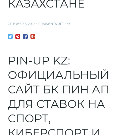
КАЗАХСТАНЕ
OCTOBER 6, 2025
ON
COMMENTS OFF
BY
“PIN
UP
ПИН
АП
ОФИЦИАЛЬНЫЙ
САЙТ
PIN-UP KZ:
В
КАЗАХСТАНЕ
ОФИЦИАЛЬНЫЙ
САЙТ БК ПИН АП
ДЛЯ СТАВОК НА
СПОРТ,
КИБЕРСПОРТ И