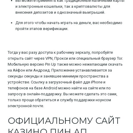
Вы можете применять как традиционные наличными карты
и электронные кошельки, так а криптовалюты для
внесения депозитов и однозначный выигрышей.
Для этого чтобы начать играть на деньги, вас необходимо
пройти этапов верификации.
Тогда у вас разу доступа к рабочему зеркалу, попробуйте
открыть сайт через VPN, Прокси или специальный браузер Tor.
Мобильную версию Pin Up также можно нежелающим скачать
на Айфон или Андроид. Приложение устанавливается за
секунды секунды и занявшее минимум пространства а
устройстве. Ссылку а загрузочный файл ддя iPhone и
телефонов на базе Android можно найти на сайте или по
запросу в онлайн-поддержку. Вы можете сделать это сами,
только проще обратиться и службу поддержки ноунсом
электронной почте.
ОФИЦИАЛЬНОМУ САЙТ
КАЗИНО ПИН АП