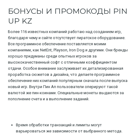
БОНУСЫ И ПРОМОКОДЫ PIN
UP KZ
Более 116 известных компаний работаю над созданием игр,
благодаря чему и сайте отсутствует пиратское оборудование.
Все программное обеспечение поставляется моими
компаниями, как NetEnt, Playson, Iron Dog и другими. Они бренды
хорошо придуманы среди опытных игроков за
высококачественный софт с отличными коэффициентом
отдачи. Особое внимание заслуживает их детализированная
проработка сюжетов а дизайна, что делаете программное
обеспечение них компаний популярным сначала после выпуска
новый игр. Внутри Пин Ап пользователи оперируют такой
валютой же пин-коинами. Специальные монеты выдаются за
пополнение счета и а выполнение заданий.
Время обработки транзакций и лимиты могут
варьироваться же зависимости от выбранного метода.