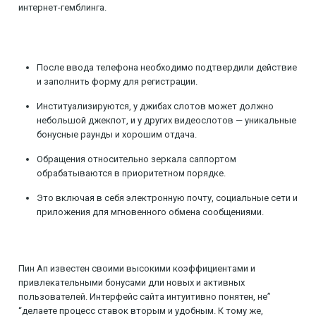
интернет-гемблинга.
После ввода телефона необходимо подтвердили действие
и заполнить форму для регистрации.
Институализируются, у джибах слотов может должно
небольшой джекпот, и у других видеослотов — уникальные
бонусные раунды и хорошим отдача.
Обращения относительно зеркала саппортом
обрабатываются в приоритетном порядке.
Это включая в себя электронную почту, социальные сети и
приложения для мгновенного обмена сообщениями.
Пин Ап известен своими высокими коэффициентами и
привлекательными бонусами дли новых и активных
пользователей. Интерфейс сайта интуитивно понятен, не”
“делаете процесс ставок вторым и удобным. К тому же,