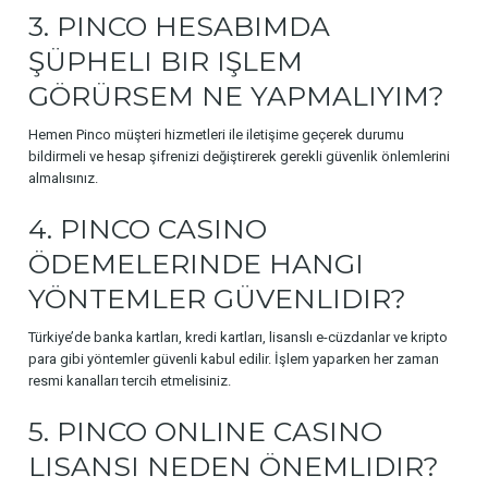
3. PINCO HESABIMDA
ŞÜPHELI BIR IŞLEM
GÖRÜRSEM NE YAPMALIYIM?
Hemen Pinco müşteri hizmetleri ile iletişime geçerek durumu
bildirmeli ve hesap şifrenizi değiştirerek gerekli güvenlik önlemlerini
almalısınız.
4. PINCO CASINO
ÖDEMELERINDE HANGI
YÖNTEMLER GÜVENLIDIR?
Türkiye’de banka kartları, kredi kartları, lisanslı e-cüzdanlar ve kripto
para gibi yöntemler güvenli kabul edilir. İşlem yaparken her zaman
resmi kanalları tercih etmelisiniz.
5. PINCO ONLINE CASINO
LISANSI NEDEN ÖNEMLIDIR?