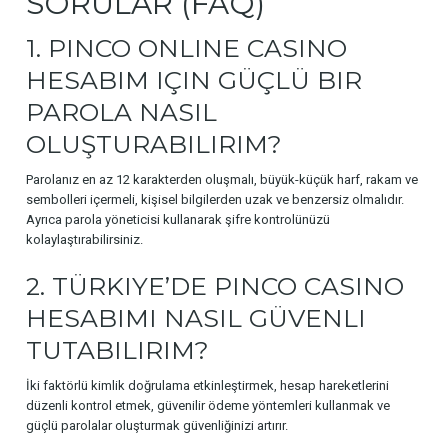
SORULAR (FAQ)
1. PINCO ONLINE CASINO
HESABIM IÇIN GÜÇLÜ BIR
PAROLA NASIL
OLUŞTURABILIRIM?
Parolanız en az 12 karakterden oluşmalı, büyük-küçük harf, rakam ve
sembolleri içermeli, kişisel bilgilerden uzak ve benzersiz olmalıdır.
Ayrıca parola yöneticisi kullanarak şifre kontrolünüzü
kolaylaştırabilirsiniz.
2. TÜRKIYE’DE PINCO CASINO
HESABIMI NASIL GÜVENLI
TUTABILIRIM?
İki faktörlü kimlik doğrulama etkinleştirmek, hesap hareketlerini
düzenli kontrol etmek, güvenilir ödeme yöntemleri kullanmak ve
güçlü parolalar oluşturmak güvenliğinizi artırır.