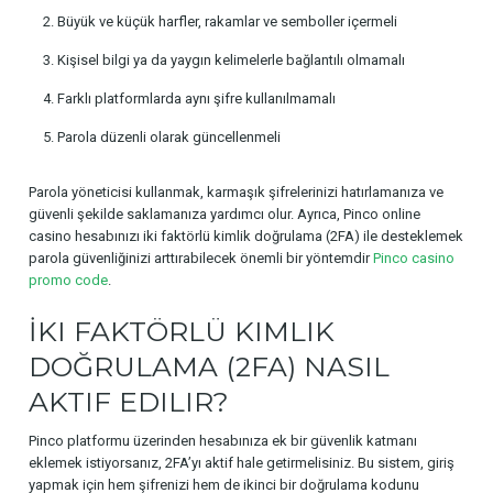
Büyük ve küçük harfler, rakamlar ve semboller içermeli
Kişisel bilgi ya da yaygın kelimelerle bağlantılı olmamalı
Farklı platformlarda aynı şifre kullanılmamalı
Parola düzenli olarak güncellenmeli
Parola yöneticisi kullanmak, karmaşık şifrelerinizi hatırlamanıza ve
güvenli şekilde saklamanıza yardımcı olur. Ayrıca, Pinco online
casino hesabınızı iki faktörlü kimlik doğrulama (2FA) ile desteklemek
parola güvenliğinizi arttırabilecek önemli bir yöntemdir
Pinco casino
promo code
.
İKI FAKTÖRLÜ KIMLIK
DOĞRULAMA (2FA) NASIL
AKTIF EDILIR?
Pinco platformu üzerinden hesabınıza ek bir güvenlik katmanı
eklemek istiyorsanız, 2FA’yı aktif hale getirmelisiniz. Bu sistem, giriş
yapmak için hem şifrenizi hem de ikinci bir doğrulama kodunu