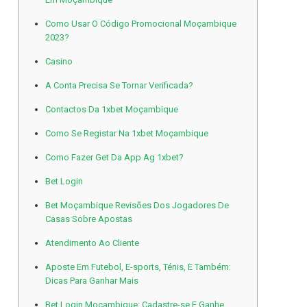
Como Usar O Código Promocional Moçambique
2023?
Casino
A Conta Precisa Se Tornar Verificada?
Contactos Da 1xbet Moçambique
Como Se Registar Na 1xbet Moçambique
Como Fazer Get Da App Ag 1xbet?
Bet Login
Bet Moçambique Revisões Dos Jogadores De
Casas Sobre Apostas
Atendimento Ao Cliente
Aposte Em Futebol, E-sports, Ténis, E Também:
Dicas Para Ganhar Mais
Bet Login Moçambique: Cadastre-se E Ganhe