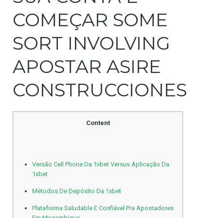
COMEÇAR SOME
SORT INVOLVING
APOSTAR ASIRE
CONSTRUCCIONES
Content
Versão Cell Phone Da 1xbet Versus Aplicação Da
1xbet
Métodos De Depósito Da 1xbet
Plataforma Saludable E Confiável Pra Apostadores
Em Moçambique