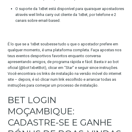
O suporte da 1xBet está disponível para quaisquer apostadores
através weil linha carry out cliente da 1xBet, por telefone e 2
canais sobre email-based.
É lo que se a 1xBet soubesse tudo u que o apostador prefere em
qualquer momento, é uma plataforma completa. Faça apostas nos
teus eventos desportivos favoritos enquanto conversa
apresentando amigos, de programa rápida e fácil. Basta ir ao bot
oficial (@bot1xbetBot), clicar em “Star” e seguir since instruções.
Você encontrara os links de instalação na versão móvel do internet
site – depois, é só clicar num link escolhido e arrancar todas as
instruções para começar um processo de instalação.
BET LOGIN
MOÇAMBIQUE:
CADASTRE-SE E GANHE