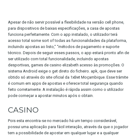
Apesar de não servir possível a flexibilidade na versão cell phone,
para dispositivos de baixas especificações, a casa de apostas
funciona perfeitamente. Com o app instalado, o utilizador terá
acesso total some sort of todas as funcionalidades da plataforma,
incluindo apostas ao listo,” “métodos de pagamento e suporte
técnico. Depois de seguir esses passos, o app estará pronto afin de
ser utilizado com total funcionalidade, incluindo apostas
desportivas, games de casino elizabeth acesso às promoções. O
sistema Android exige o get direto do ficheiro. apk, que deve ser
obtido só através do site oficial da 1xBet Moçambique. Esse trâmite
é comum em apps de apostas e oferece total segurança quando
feito corretamente. A instalação é rápida assim como o utilizador
pode começar a apostar minutos após o obtain.
CASINO
Pois esta encontra-se no mercado há um tempo considerável,
possui uma aplicação para fácil interação, através da que o jogador
tem a possibilidade de apostar em qualquer lugar e a qualquer