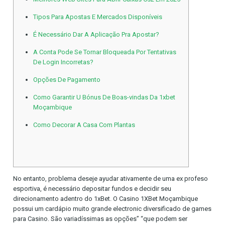
Tipos Para Apostas E Mercados Disponíveis
É Necessário Dar A Aplicação Pra Apostar?
A Conta Pode Se Tornar Bloqueada Por Tentativas
De Login Incorretas?
Opções De Pagamento
Como Garantir U Bónus De Boas-vindas Da 1xbet
Moçambique
Como Decorar A Casa Com Plantas
No entanto, problema deseje ayudar ativamente de uma ex profeso
esportiva, é necessário depositar fundos e decidir seu
direcionamento adentro do 1xBet. O Casino 1XBet Moçambique
possui um cardápio muito grande electronic diversificado de games
para Casino. São variadíssimas as opções” “que podem ser