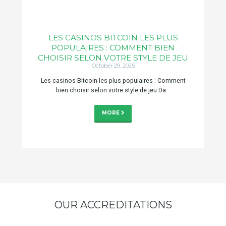
LES CASINOS BITCOIN LES PLUS
POPULAIRES : COMMENT BIEN
CHOISIR SELON VOTRE STYLE DE JEU
October 29, 2025
Les casinos Bitcoin les plus populaires : Comment
bien choisir selon votre style de jeu Da...
MORE
OUR ACCREDITATIONS