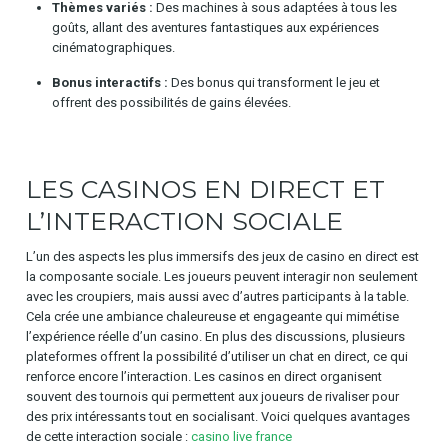
Thèmes variés :
Des machines à sous adaptées à tous les
goûts, allant des aventures fantastiques aux expériences
cinématographiques.
Bonus interactifs :
Des bonus qui transforment le jeu et
offrent des possibilités de gains élevées.
LES CASINOS EN DIRECT ET
L’INTERACTION SOCIALE
L’un des aspects les plus immersifs des jeux de casino en direct est
la composante sociale. Les joueurs peuvent interagir non seulement
avec les croupiers, mais aussi avec d’autres participants à la table.
Cela crée une ambiance chaleureuse et engageante qui mimétise
l’expérience réelle d’un casino. En plus des discussions, plusieurs
plateformes offrent la possibilité d’utiliser un chat en direct, ce qui
renforce encore l’interaction. Les casinos en direct organisent
souvent des tournois qui permettent aux joueurs de rivaliser pour
des prix intéressants tout en socialisant. Voici quelques avantages
de cette interaction sociale :
casino live france