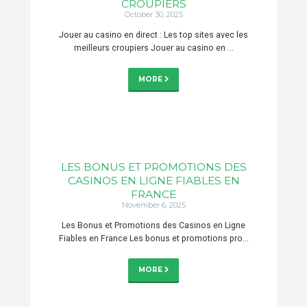
CROUPIERS
October 30, 2025
Jouer au casino en direct : Les top sites avec les
meilleurs croupiers Jouer au casino en ...
MORE
LES BONUS ET PROMOTIONS DES
CASINOS EN LIGNE FIABLES EN
FRANCE
November 6, 2025
Les Bonus et Promotions des Casinos en Ligne
Fiables en France Les bonus et promotions pro...
MORE