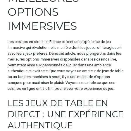
OPTIONS
IMMERSIVES
Les casinos en direct en France offrent une expérience de jeu
immersive qui révolutionne la manière dont les joueurs interagissent
avec leurs jeux préférés. Dans cet article, nous plongerons dans les
meilleures options immersives disponibles dans les casinos live,
permettant ainsi aux passionnés de jouer dans une ambiance
authentique et excitante. Que vous soyez un amateur de jeux de table
ou un fan des machines à sous, il y a une multitude d’options
conçues pour maximiser le plaisir. Voyons ensemble ce que ces
casinos en ligne ont à offrir pour élever votre expérience de jeu.
LES JEUX DE TABLE EN
DIRECT : UNE EXPÉRIENCE
AUTHENTIQUE