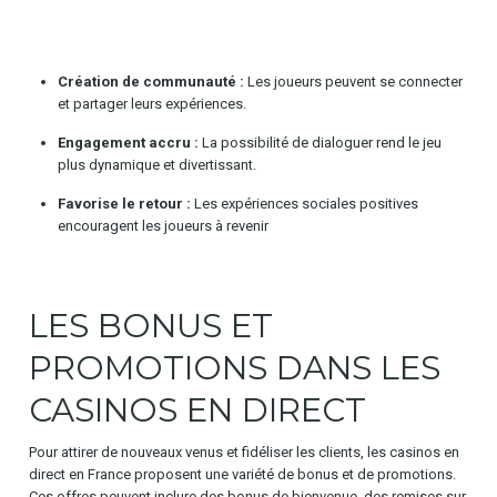
Création de communauté :
Les joueurs peuvent se connecter
et partager leurs expériences.
Engagement accru :
La possibilité de dialoguer rend le jeu
plus dynamique et divertissant.
Favorise le retour :
Les expériences sociales positives
encouragent les joueurs à revenir
LES BONUS ET
PROMOTIONS DANS LES
CASINOS EN DIRECT
Pour attirer de nouveaux venus et fidéliser les clients, les casinos en
direct en France proposent une variété de bonus et de promotions.
Ces offres peuvent inclure des bonus de bienvenue, des remises sur