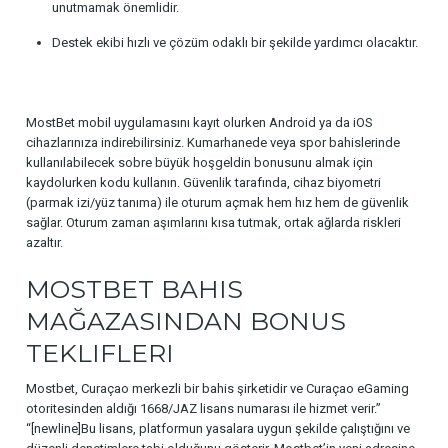
unutmamak önemlidir.
Destek ekibi hızlı ve çözüm odaklı bir şekilde yardımcı olacaktır.
MostBet mobil uygulamasını kayıt olurken Android ya da iOS
cihazlarınıza indirebilirsiniz. Kumarhanede veya spor bahislerinde
kullanılabilecek sobre büyük hoşgeldin bonusunu almak için
kaydolurken kodu kullanın. Güvenlik tarafında, cihaz biyometri
(parmak izi/yüz tanıma) ile oturum açmak hem hız hem de güvenlik
sağlar. Oturum zaman aşımlarını kısa tutmak, ortak ağlarda riskleri
azaltır.
MOSTBET BAHIS
MAĞAZASINDAN BONUS
TEKLIFLERI
Mostbet, Curaçao merkezli bir bahis şirketidir ve Curaçao eGaming
otoritesinden aldığı 1668/JAZ lisans numarası ile hizmet verir.”
“[newline]Bu lisans, platformun yasalara uygun şekilde çalıştığını ve