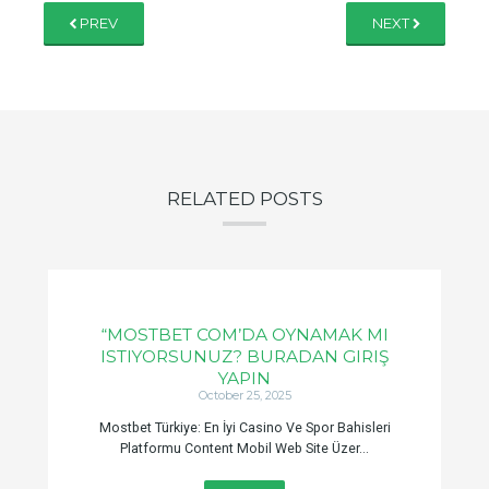
PREV
NEXT
RELATED POSTS
“MOSTBET COM’DA OYNAMAK MI
ISTIYORSUNUZ? BURADAN GIRIŞ
YAPIN
October 25, 2025
Mostbet Türkiye: En İyi Casino Ve Spor Bahisleri
Platformu Content Mobil Web Site Üzer...