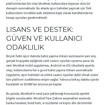
platformlardan biri olan Mostbet, kullanıcılara heyecan dolu bir
deneyim sunmaktadır. Bu sitede spor bahisleri yapmak için Türk
kullanıcıların öncelikle web sitelerine kayıt olarak kendilerinde bir
hesap açmaları gerekmektedir.
LISANS VE DESTEK:
GÜVEN VE KULLANICI
ODAKLILIK
Birçok farklı spor dalında bahis yapma imkanı sunmasının yanı sıra,
gerçek krupiyeler eşliğinde canlı casino oyunları oynama şansı da
verir. Mostbet mobil uygulaması, Android ve iOS cihazlarla uyumlu
olup, kullanıcılarına her a good bahis yapma imkanı sunmaktadır.
Uygulama, spor bahisleri ve online casino oyunları dahil olmak üzere
tüm platform özelliklerine erişim sağlar. Yalnızca birkaç dakika içinde
kurulabilir ve 50 MB’tan arizona yer kaplar.
Bu yazıda, Mostbet’in nasıl para çekileceği konusunda ayrıntılı
bilgiler sunulacaktır. Mostbet Para Çekme seçenekleri arasında
banka havalesi, kredi kartı, e-cüzdanlar ve kripto afin de birimleri