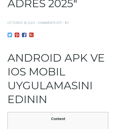
ADRES 2025″
OCTOBER 18, 2025
ON
COMMENTS OFF
BY
RESMI
GIRIŞ,
BONUSLAR
EMPIEZA
GÜNCEL
ADRES
ANDROID APK VE
2025″
IOS MOBIL
UYGULAMASINI
EDININ
Content