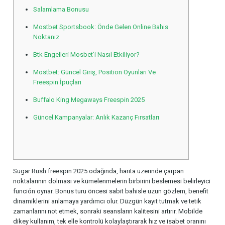
Salamlama Bonusu
Mostbet Sportsbook: Önde Gelen Online Bahis
Noktanız
Btk Engelleri Mosbet’i Nasıl Etkiliyor?
Mostbet: Güncel Giriş, Position Oyunları Ve
Freespin İpuçları
Buffalo King Megaways Freespin 2025
Güncel Kampanyalar: Anlık Kazanç Fırsatları
Sugar Rush freespin 2025 odağında, harita üzerinde çarpan
noktalarının dolması ve kümelenmelerin birbirini beslemesi belirleyici
función oynar. Bonus turu öncesi sabit bahisle uzun gözlem, benefit
dinamiklerini anlamaya yardımcı olur. Düzgün kayıt tutmak ve tetik
zamanlarını not etmek, sonraki seansların kalitesini artırır. Mobilde
dikey kullanım, tek elle kontrolü kolaylaştırarak hız ve isabet oranını