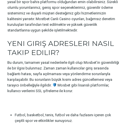
yasal bir spor bahis platformu olduğundan emin olabilirsiniz. Sürekli
olumlu yorumlarımız, geniş spor seçeneklerimiz, güvenilir ödeme
sistemimiz ve duyarlı müşteri desteğimiz gibi hizmetlerimizin
kalitesini yansıtır. Mostbet Canlı Casino oyunları, bağımsız denetim
kuruluşları tarafından test edilmekte ve yüksek güvenlik
standartlarına uygun şekilde işletilmektedir.
YENI GIRIŞ ADRESLERI NASIL
TAKIP EDILIR?
Bu durum, tamamen yasal nedenlerle ilgili olup Mosbet’in güvenilirliği
ile bir ilgisi bulunmaz. Zaman zaman kullanıcılar giriş sırasında
bağlantı hatası, sayfa açılmaması veya yönlendirme sorunlarıyla
karşılaşabilir. Bu sorunların büyük kısmı adres güncellemesi veya
tarayıcı önbelleğiyle ilgilidir.
Mosbet gibi lisanslı platformlar,
kullanıcı verilerini SSL şifreleme ile korur.
Futbol, basketbol, tenis, futbol ve daha fazlasını içeren çok
çeşitli spor ve etkinlikler sunuyoruz.