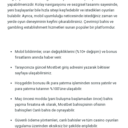
yapabilmenizdir. Kolay navigasyonu ve sezgisel tasarımı sayesinde,
yeni başlayanlar bile hızla siteyi keşfedebilir ve istedikleri oyunları
bulabilir. Ayrıca, mobil uyumluluğu neticesinde istediğiniz zaman ve
yerde oyun deneyiminin keyfini çıkarabilirsiniz. Çevrimiçi bahis ve
gambling establishment hizmetleri sunan popüler bir platformdur.
Mobil bildirimler, oran değişikliklerini (%10+ değişim) ve bonus
fırsatlarını anında haber verir.
Tarayıcınıza güncel Mostbet giriş adresini yazarak bêtisier
sayfaya ulaşabilirsiniz.
Hoşgeldin bonusu ilk para yatırma işleminden sonra yatırılır ve
para yatırma tutarının %100’üne ulaşabilir.
Maç öncesi modda (yani buluşma başlamadan önce) bahis
yapma fırsatına ek olarak, Mostbet bahisçisinin ofisinin
bahisçileri Canlı bahis de oynayabilir.
Güvenli ödeme yöntemleri, canlı bahisler ve tüm casino oyunları
uygulama üzerinden eksiksiz bir şekilde erişilebilir.