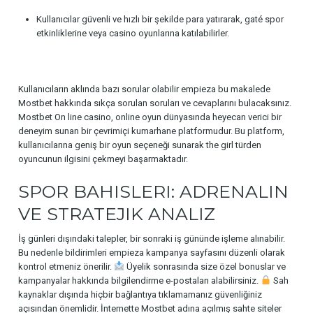
Kullanıcılar güvenli ve hızlı bir şekilde para yatırarak, gaté spor
etkinliklerine veya casino oyunlarına katılabilirler.
Kullanıcıların aklında bazı sorular olabilir empieza bu makalede
Mostbet hakkında sıkça sorulan soruları ve cevaplarını bulacaksınız.
Mostbet On line casino, online oyun dünyasında heyecan verici bir
deneyim sunan bir çevrimiçi kumarhane platformudur. Bu platform,
kullanıcılarına geniş bir oyun seçeneği sunarak the girl türden
oyuncunun ilgisini çekmeyi başarmaktadır.
SPOR BAHISLERI: ADRENALIN
VE STRATEJIK ANALIZ
İş günleri dışındaki talepler, bir sonraki iş gününde işleme alınabilir.
Bu nedenle bildirimleri empieza kampanya sayfasını düzenli olarak
kontrol etmeniz önerilir.
Üyelik sonrasında size özel bonuslar ve
kampanyalar hakkında bilgilendirme e-postaları alabilirsiniz.
Sah
kaynaklar dışında hiçbir bağlantıya tıklamamanız güvenliğiniz
açısından önemlidir. İnternette Mostbet adına açılmış sahte siteler