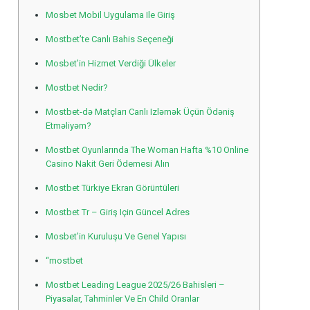
Mosbet Mobil Uygulama Ile Giriş
Mostbet’te Canlı Bahis Seçeneği
Mosbet’in Hizmet Verdiği Ülkeler
Mostbet Nedir?
Mostbet-də Matçları Canlı Izləmək Üçün Ödəniş
Etməliyəm?
Mostbet Oyunlarında The Woman Hafta %10 Online
Casino Nakit Geri Ödemesi Alın
Mostbet Türkiye Ekran Görüntüleri
Mostbet Tr – Giriş Için Güncel Adres
Mosbet’in Kuruluşu Ve Genel Yapısı
“mostbet
Mostbet Leading League 2025/26 Bahisleri –
Piyasalar, Tahminler Ve En Child Oranlar