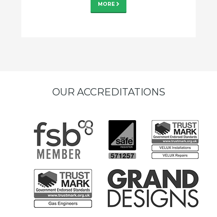
MORE
OUR ACCREDITATIONS