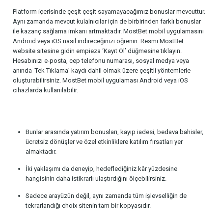
Platform içerisinde çeşit çeşit sayamayacağımız bonuslar mevcuttur.
Aynı zamanda mevcut kulalnıcılar için de birbirinden farklı bonuslar
ile kazanç sağlama imkanı artmaktadır. MostBet mobil uygulamasını
Android veya iOS nasıl indireceğinizi öğrenin. Resmi MostBet
website sitesine gidin empieza ‘Kayıt Ol’ düğmesine tıklayın.
Hesabınızı e-posta, cep telefonu numarası, sosyal medya veya
anında ‘Tek Tıklama’ kaydı dahil olmak üzere çeşitli yöntemlerle
oluşturabilirsiniz. MostBet mobil uygulaması Android veya iOS
cihazlarda kullanılabilir.
Bunlar arasında yatırım bonusları, kayıp iadesi, bedava bahisler,
ücretsiz dönüşler ve özel etkinliklere katılım fırsatları yer
almaktadır.
İki yaklaşımı da deneyip, hedeflediğiniz kâr yüzdesine
hangisinin daha istikrarlı ulaştırdığını ölçebilirsiniz.
Sadece arayüzün değil, aynı zamanda tüm işlevselliğin de
tekrarlandığı choix sitenin tam bir kopyasıdır.