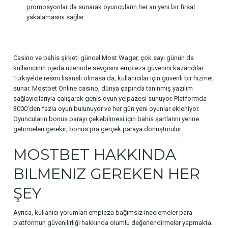
promosyonlar da sunarak oyuncuların her an yeni bir fırsat
yakalamasını sağlar.
Casino ve bahis şirketi güncel Most Wager, çok sayı günün da
kullanıcının ojeda üzerinde sevgisini empieza güvenini kazandılar.
Türkiye’de resmi lisanslı olmasa da, kullanıcılar için güvenli bir hizmet
sunar. Mostbet Online casino, dünya çapında tanınmış yazılım
sağlayıcılarıyla çalışarak geniş oyun yelpazesi sunuyor. Platformda
3000’den fazla oyun bulunuyor ve her gün yeni oyunlar ekleniyor.
Oyuncuların bonus parayı çekebilmesi için bahis şartlarını yerine
getirmeleri gerekir; bonus pra gerçek paraya dönüştürülür.
MOSTBET HAKKINDA
BILMENIZ GEREKEN HER
ŞEY
Ayrıca, kullanıcı yorumları empieza bağımsız incelemeler para
platformun güvenilirliği hakkında olumlu değerlendirmeler yapmakta.