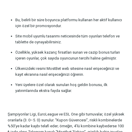
Bu, belirli bir süre boyunca platformu kullanan her aktif kullanıcı
için özel bir promosyondur.
Site mobil uyumlu tasarımı neticesinde tüm oyunları telefon ve
tablette de oynayabilirsiniz.
Özellikle, yüksek kazanç fırsatları sunan ve cazip bonus turları
içeren oyunlar, çok sayıda oyuncunun tercihi haline gelmiştir.
Ülkenizdeki resmi MostBet web sitesine nasıl erişeceğinizi ve
kayıt ekranına nasıl erişeceğinizi öğrenin.
Yeni üyelere özel olarak sunulan hoş geldin bonusu, ilk
yatırımlarında ekstra fayda sağlar.
Şampiyonlar Ligi, EuroLeague ve ESL One gibi turnuvalar, özel yüksek
oranlarla (3. 0–5. 0) sunulur. “Kupon Güvencesi”, riskli kombinelerde
%50’ye kadar kaybı telafi eder; örneğin, 4’lü kombine kaybederse 100
₺ iade alınır. Telegram kanalı “Mostbet Türkiye”, günlük bahis ipuçları