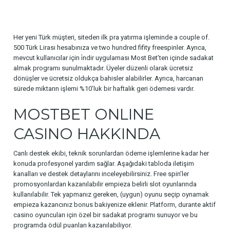
Her yeni Türk müşteri, siteden ilk pra yatırma işleminde a couple of.
500 Türk Lirası hesabınıza ve two hundred fifity freespinler. Ayrıca,
mevcut kullanıcılar için i̇ndir uygulaması Most Bet’ten içinde sadakat
almak programı sunulmaktadır. Üyeler düzenli olarak ücretsiz
dönüşler ve ücretsiz oldukça bahisler alabilirler. Ayrıca, harcanan
sürede miktarın işlemi %10’luk bir haftalık geri ödemesi vardır.
MOSTBET ONLINE
CASINO HAKKINDA
Canlı destek ekibi, teknik sorunlardan ödeme işlemlerine kadar her
konuda profesyonel yardım sağlar. Aşağıdaki tabloda iletişim
kanalları ve destek detaylarını inceleyebilirsiniz. Free spin’ler
promosyonlardan kazanılabilir empieza belirli slot oyunlarında
kullanılabilir. Tek yapmanız gereken, (uygun) oyunu seçip oynamak
empieza kazancınız bonus bakiyenize eklenir. Platform, durante aktif
casino oyuncuları için özel bir sadakat programı sunuyor ve bu
programda ödül puanları kazanılabiliyor.