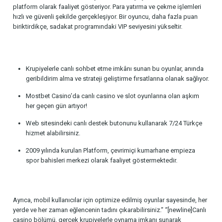
platform olarak faaliyet gösteriyor. Para yatırma ve çekme işlemleri
hızlı ve güvenli şekilde gerçekleşiyor. Bir oyuncu, daha fazla puan
biriktirdikçe, sadakat programındaki VIP seviyesini yükseltir.
Krupiyelerle canlı sohbet etme imkânı sunan bu oyunlar, anında
geribildirim alma ve strateji geliştirme fırsatlarına olanak sağlıyor.
Mostbet Casino’da canlı casino ve slot oyunlarına olan aşkım
her geçen gün artıyor!
Web sitesindeki canlı destek butonunu kullanarak 7/24 Türkçe
hizmet alabilirsiniz.
2009 yılında kurulan Platform, çevrimiçi kumarhane empieza
spor bahisleri merkezi olarak faaliyet göstermektedir.
Ayrıca, mobil kullanıcılar için optimize edilmiş oyunlar sayesinde, her
yerde ve her zaman eğlencenin tadını çıkarabilirsiniz.” “[newline]Canlı
casino bölümü, gerçek krupiyelerle oynama imkanı sunarak