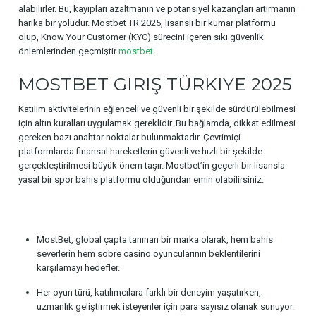
alabilirler. Bu, kayıpları azaltmanın ve potansiyel kazançları artırmanın
harika bir yoludur. Mostbet TR 2025, lisanslı bir kumar platformu
olup, Know Your Customer (KYC) sürecini içeren sıkı güvenlik
önlemlerinden geçmiştir
mostbet
.
MOSTBET GIRIŞ TÜRKIYE 2025
Katılım aktivitelerinin eğlenceli ve güvenli bir şekilde sürdürülebilmesi
için altın kuralları uygulamak gereklidir. Bu bağlamda, dikkat edilmesi
gereken bazı anahtar noktalar bulunmaktadır. Çevrimiçi
platformlarda finansal hareketlerin güvenli ve hızlı bir şekilde
gerçekleştirilmesi büyük önem taşır. Mostbet’in geçerli bir lisansla
yasal bir spor bahis platformu olduğundan emin olabilirsiniz.
MostBet, global çapta tanınan bir marka olarak, hem bahis
severlerin hem sobre casino oyuncularının beklentilerini
karşılamayı hedefler.
Her oyun türü, katılımcılara farklı bir deneyim yaşatırken,
uzmanlık geliştirmek isteyenler için para sayısız olanak sunuyor.