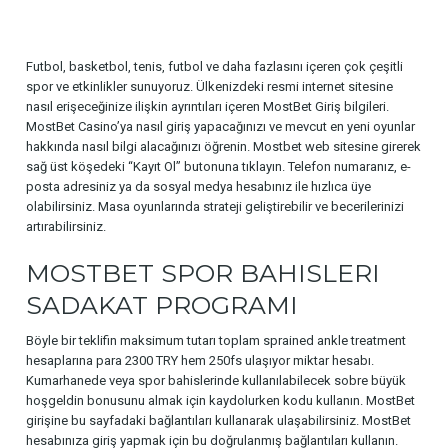
Futbol, basketbol, tenis, futbol ve daha fazlasını içeren çok çeşitli
spor ve etkinlikler sunuyoruz. Ülkenizdeki resmi internet sitesine
nasıl erişeceğinize ilişkin ayrıntıları içeren MostBet Giriş bilgileri.
MostBet Casino’ya nasıl giriş yapacağınızı ve mevcut en yeni oyunlar
hakkında nasıl bilgi alacağınızı öğrenin. Mostbet web sitesine girerek
sağ üst köşedeki “Kayıt Ol” butonuna tıklayın. Telefon numaranız, e-
posta adresiniz ya da sosyal medya hesabınız ile hızlıca üye
olabilirsiniz. Masa oyunlarında strateji geliştirebilir ve becerilerinizi
artırabilirsiniz.
MOSTBET SPOR BAHISLERI
SADAKAT PROGRAMI
Böyle bir teklifin maksimum tutarı toplam sprained ankle treatment
hesaplarına para 2300 TRY hem 250fs ulaşıyor miktar hesabı.
Kumarhanede veya spor bahislerinde kullanılabilecek sobre büyük
hoşgeldin bonusunu almak için kaydolurken kodu kullanın. MostBet
girişine bu sayfadaki bağlantıları kullanarak ulaşabilirsiniz. MostBet
hesabınıza giriş yapmak için bu doğrulanmış bağlantıları kullanın.