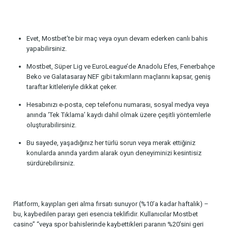
Evet, Mostbet’te bir maç veya oyun devam ederken canlı bahis
yapabilirsiniz.
Mostbet, Süper Lig ve EuroLeague’de Anadolu Efes, Fenerbahçe
Beko ve Galatasaray NEF gibi takımların maçlarını kapsar, geniş
taraftar kitleleriyle dikkat çeker.
Hesabınızı e-posta, cep telefonu numarası, sosyal medya veya
anında ‘Tek Tıklama’ kaydı dahil olmak üzere çeşitli yöntemlerle
oluşturabilirsiniz.
Bu sayede, yaşadığınız her türlü sorun veya merak ettiğiniz
konularda anında yardım alarak oyun deneyiminizi kesintisiz
sürdürebilirsiniz.
Platform, kayıpları geri alma fırsatı sunuyor (%10’a kadar haftalık) –
bu, kaybedilen parayı geri esencia teklifidir. Kullanıcılar Mostbet
casino” “veya spor bahislerinde kaybettikleri paranın %20’sini geri