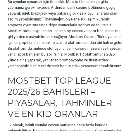
Bu oyunları oynamak için öncelikle Mostbet hesabınıza giriş
yapmanız gerekmektedir. Ardından canlı casino bölümüne geçiş
yaparak rulet, blackjack veya bakara gibi klasik oyunlar arasından
seçim yapabilirsiniz.” “[newline]Krupiyelerle etkileşim kurabilir
empieza oyun sırasında diğer oyuncularla sohbet edebilirsiniz.
Mostbet mobil uygulaması, casino oyunlarını ve spor bahislerini the
girl yerden oynayabilmenizi sağlıyor. Mostbet Casino, Türk oyuncular
için en popüler online online casino platformlarından biri haline geldi.
Bu platformda binlerce slot oyunu, canlı casino masaları ve heyecan
verici spor bahisleri bulabilirsiniz. Mostbet TR platformuna 2025
yılında giriş yaparak, yenilenen promosyonlar ve fırsatlardan
yararlanabilir, her Pazar düzenli bonuslarla kazancınızı artırabilirsiniz.
MOSTBET TOP LEAGUE
2025/26 BAHISLERI –
PIYASALAR, TAHMINLER
VE EN KID ORANLAR
Ek olarak, belirli oyunlar çevrim şartlarına daha fazla katkıda
bulunabilirken, bazı oyunlar ise katkı sağlamayabilir. Son teknolojiler,