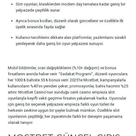
Slot oyunları, klasiklerden modern day temalara kadar geniş bir
yelpazede çeşitlilik sunar.
Ayrıca bonus kodları, düzenli olarak güncellenir ve özellikle ilk
üyelik sırasında fayda sağlar.
Kullanıcı tercihlerini dikkate alan platformlar, yazılımlarını sürekli
yenileyerek daha geniş bir oyun yelpazesi sunuyor.
Mobil bildirimler, oran değişikliklerini (%10+ değişim) ve bonus
fırsatlarını anında haber verir. “Sadakat Programı”, düzenli oyunculara
her 1000 ₺ bahiste 55 ₺ bonus verir. 2025’te Mostbet, kampanyalarla
kullanıcıların %40’ını yeniden çeker; promosyonlar, bahis hacmini %25
artırır. Mostbet Casino’nun sunduğu canlı casino empieza slot
oyunlarıyla keyifli vakit geçirme fırsatını yakalamak harika. Oyuncular
için geniş bir seçenek yelpazesi empieza farklı oyun türleri ile
herkesin zevkine uygun bir şeyler bulmak mümkün. Özellikle slot
oyunlarının çeşitliliği, her ziyaretimde farklı bir deneyim yaşamama
olanak tanıyor.