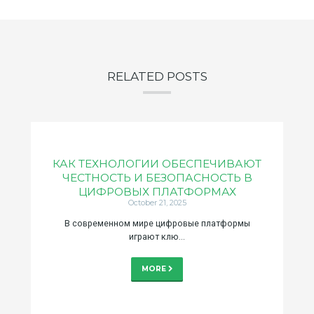
RELATED POSTS
КАК ТЕХНОЛОГИИ ОБЕСПЕЧИВАЮТ
ЧЕСТНОСТЬ И БЕЗОПАСНОСТЬ В
ЦИФРОВЫХ ПЛАТФОРМАХ
October 21, 2025
В современном мире цифровые платформы
играют клю...
MORE