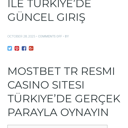
ILE TÜRKIYE’DE
GÜNCEL GIRIŞ
OCTOBER 28, 2025
ON
COMMENTS OFF
BY
RESMI
SITE
2025
BAHIS
UYGULAMASI
VE
MOSTBET TR RESMI
ONLINE
CASINO
ILE
CASINO SITESI
TÜRKIYE’DE
GÜNCEL
TÜRKIYE’DE GERÇEK
GIRIŞ
PARAYLA OYNAYIN