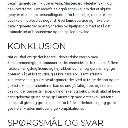
betalingsmetoder inkluderer Visa, Mastercard, Neteller, Skrill og
bankoverførsel. Det anbefales også at tjekke, om der er skjulte
gebyrer eller lange behandlingstider for betalinger, da dette kan
påvirke din oplevelse negativt. God kundeservice og fleksible
betalingsmetoder øger trygheden og hjælper dig med at få det
optimale ud af bonusserne og din spilleoplevelse.
KONKLUSION
Når du skal vælge det bedste udenlandske casino med
konkurrencedygtige bonusser, er det essentielt at fokusere på flere
faktorer: en gyldig licens og høj sikkerhed, fair og gennemsigtige
bonusvilkår, et bredt udvalg af kvalitets spil, samt effektiv
kundeservice og sikre betalingsmetoder. Ved at følge de tips og det
tjekliste, vi har præsenteret, kan du undgå faldgruber og finde et
casino, der passer til netop dine ønsker og behov. Husk altid at læse
betingelserne grundigt og spil ansvarligt med omtanke. Det rette
casino vil give dig gode chancer for både underholdning og gode
gevinster – uden unødvendige komplikationer.
SPØRGSMÅL OG SVAR