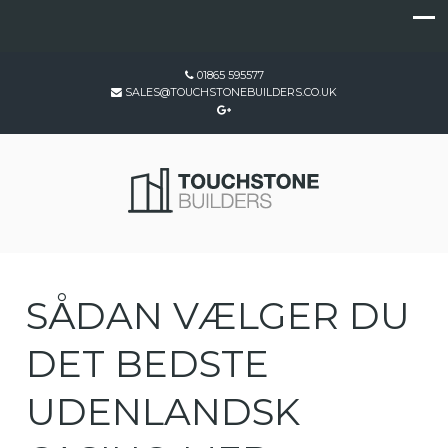
01865 595577
SALES@TOUCHSTONEBUILDERS.CO.UK
SÅDAN VÆLGER DU
DET BEDSTE
UDENLANDSK