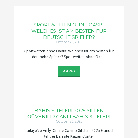
SPORTWETTEN OHNE OASIS:
WELCHES IST AM BESTEN FÜR
DEUTSCHE SPIELER?
October 25, 2025
Sportwetten ohne Oasis: Welches ist am besten für
deutsche Spieler? Sportwetten ohne Oasi...
MORE
BAHIS SITELERI 2025 YILI EN
GÜVENILIR CANLI BAHIS SITELERI
October 23, 2025
Türkiye’de En İyi Online Casino Siteleri: 2025 Güncel
Rehber Bahiste Kazan Conte...