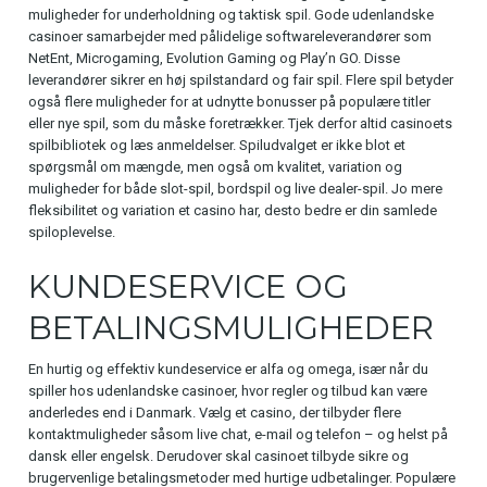
muligheder for underholdning og taktisk spil. Gode udenlandske
casinoer samarbejder med pålidelige softwareleverandører som
NetEnt, Microgaming, Evolution Gaming og Play’n GO. Disse
leverandører sikrer en høj spilstandard og fair spil. Flere spil betyder
også flere muligheder for at udnytte bonusser på populære titler
eller nye spil, som du måske foretrækker. Tjek derfor altid casinoets
spilbibliotek og læs anmeldelser. Spiludvalget er ikke blot et
spørgsmål om mængde, men også om kvalitet, variation og
muligheder for både slot-spil, bordspil og live dealer-spil. Jo mere
fleksibilitet og variation et casino har, desto bedre er din samlede
spiloplevelse.
KUNDESERVICE OG
BETALINGSMULIGHEDER
En hurtig og effektiv kundeservice er alfa og omega, især når du
spiller hos udenlandske casinoer, hvor regler og tilbud kan være
anderledes end i Danmark. Vælg et casino, der tilbyder flere
kontaktmuligheder såsom live chat, e-mail og telefon – og helst på
dansk eller engelsk. Derudover skal casinoet tilbyde sikre og
brugervenlige betalingsmetoder med hurtige udbetalinger. Populære