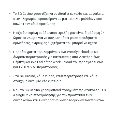
Το SG Casino φροντίζει να συνδυάζει ευκολία και ασφάλεια
στις πληρωμές, προσφέροντας μια ποικιλία μεθόδων που
καλύπτουν κάθε προτίμηση.
Η εξειδικευμένη ομάδα υποστήριξής μας είναι διαθέσιμη 24
ώρες το 24ωρο για να σας βοηθήσει με οποιεσδήποτε
ερωτήσεις, ανησυχίες ή ζητήματα που μπορεί να έχετε.
Παραδείγματα περιλαμβάνουν ένα Weekly Reload με 50
δωρεάν περιστροφές για καταθέσεις από Δευτέρα έως
Πέμπτη και ένα End of the week Reload που προσφέρει έως
και €700 συν 50 περιστροφές.
Στο SG Casino, κάθε γύρος, κάθε περιστροφή και κάθε
στοίχημα είναι μια νέα εμπειρία.
Ναι, το SG Casino χρησιμοποιεί προηγμένα πρωτόκολλα TLS
a single. 2 κρυπτογράφησης για την προστασία των
συναλλαγών και των προσωπικών δεδομένων των παικτών.