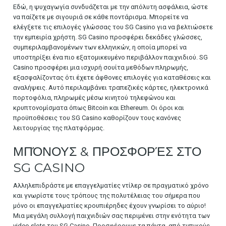
Εδώ, η ψυχαγωγία συνδυάζεται με την απόλυτη ασφάλεια, ώστε
να παίζετε με σιγουριά σε κάθε ποντάρισμα. Μπορείτε να
ελέγξετε τις επιλογές γλώσσας του SG Casino για να βελτιώσετε
την εμπειρία χρήστη. SG Casino προσφέρει δεκάδες γλώσσες,
συμπεριλαμβανομένων των ελληνικών, η οποία μπορεί να
υποστηρίξει ένα πιο εξατομικευμένο περιβάλλον παιχνιδιού. SG
Casino προσφέρει μια ισχυρή σουίτα μεθόδων πληρωμής,
εξασφαλίζοντας ότι έχετε άφθονες επιλογές για καταθέσεις και
αναλήψεις. Αυτό περιλαμβάνει τραπεζικές κάρτες, ηλεκτρονικά
πορτοφόλια, πληρωμές μέσω κινητού τηλεφώνου και
κρυπτονομίσματα όπως Bitcoin και Ethereum. Οι όροι και
προϋποθέσεις του SG Casino καθορίζουν τους κανόνες
λειτουργίας της πλατφόρμας.
ΜΠΌΝΟΥΣ & ΠΡΟΣΦΟΡΈΣ ΣΤΟ
SG CASINO
Αλληλεπιδράστε με επαγγελματίες ντίλερ σε πραγματικό χρόνο
και γνωρίστε τους τρόπους της πολυτέλειας του σήμερα που
μόνο οι επαγγελματίες κρουπιέρηδες έχουν γνωρίσει το αύριο!
Μια μεγάλη συλλογή παιχνιδιών σας περιμένει στην ενότητα των
video slots του SG Casino. Προσφέρουμε τα πάντα, από τυπικούς