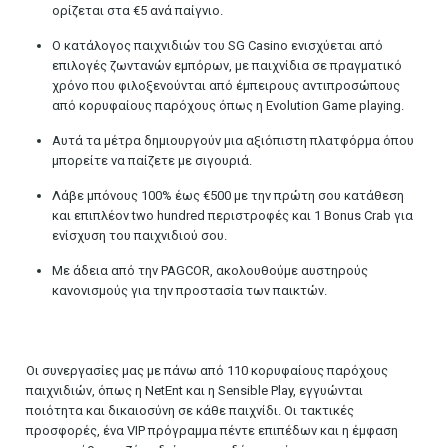
ορίζεται στα €5 ανά παίγνιο.
Ο κατάλογος παιχνιδιών του SG Casino ενισχύεται από
επιλογές ζωντανών εμπόρων, με παιχνίδια σε πραγματικό
χρόνο που φιλοξενούνται από έμπειρους αντιπροσώπους
από κορυφαίους παρόχους όπως η Evolution Game playing.
Αυτά τα μέτρα δημιουργούν μια αξιόπιστη πλατφόρμα όπου
μπορείτε να παίζετε με σιγουριά.
Λάβε μπόνους 100% έως €500 με την πρώτη σου κατάθεση
και επιπλέον two hundred περιστροφές και 1 Bonus Crab για
ενίσχυση του παιχνιδιού σου.
Με άδεια από την PAGCOR, ακολουθούμε αυστηρούς
κανονισμούς για την προστασία των παικτών.
Οι συνεργασίες μας με πάνω από 110 κορυφαίους παρόχους
παιχνιδιών, όπως η NetEnt και η Sensible Play, εγγυώνται
ποιότητα και δικαιοσύνη σε κάθε παιχνίδι. Οι τακτικές
προσφορές, ένα VIP πρόγραμμα πέντε επιπέδων και η έμφαση