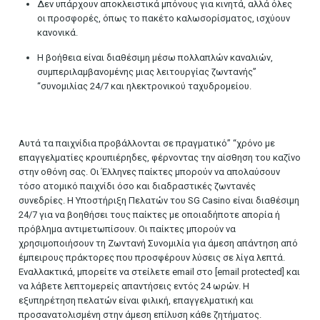
Δεν υπάρχουν αποκλειστικά μπόνους για κινητά, αλλά όλες
οι προσφορές, όπως το πακέτο καλωσορίσματος, ισχύουν
κανονικά.
Η βοήθεια είναι διαθέσιμη μέσω πολλαπλών καναλιών,
συμπεριλαμβανομένης μιας λειτουργίας ζωντανής”
“συνομιλίας 24/7 και ηλεκτρονικού ταχυδρομείου.
Αυτά τα παιχνίδια προβάλλονται σε πραγματικό” “χρόνο με
επαγγελματίες κρουπιέρηδες, φέρνοντας την αίσθηση του καζίνο
στην οθόνη σας. Οι Έλληνες παίκτες μπορούν να απολαύσουν
τόσο ατομικό παιχνίδι όσο και διαδραστικές ζωντανές
συνεδρίες. Η Υποστήριξη Πελατών του SG Casino είναι διαθέσιμη
24/7 για να βοηθήσει τους παίκτες με οποιαδήποτε απορία ή
πρόβλημα αντιμετωπίσουν. Οι παίκτες μπορούν να
χρησιμοποιήσουν τη Ζωντανή Συνομιλία για άμεση απάντηση από
έμπειρους πράκτορες που προσφέρουν λύσεις σε λίγα λεπτά.
Εναλλακτικά, μπορείτε να στείλετε email στο [email protected] και
να λάβετε λεπτομερείς απαντήσεις εντός 24 ωρών. Η
εξυπηρέτηση πελατών είναι φιλική, επαγγελματική και
προσανατολισμένη στην άμεση επίλυση κάθε ζητήματος.