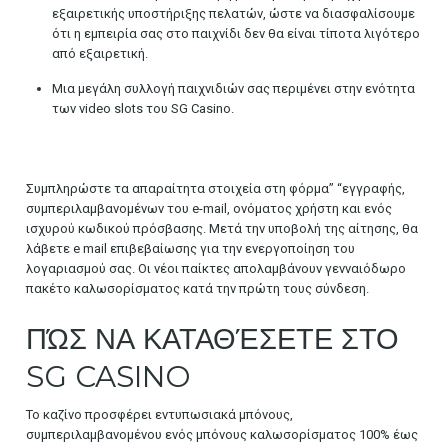
εξαιρετικής υποστήριξης πελατών, ώστε να διασφαλίσουμε
ότι η εμπειρία σας στο παιχνίδι δεν θα είναι τίποτα λιγότερο
από εξαιρετική.
Μια μεγάλη συλλογή παιχνιδιών σας περιμένει στην ενότητα
των video slots του SG Casino.
Συμπληρώστε τα απαραίτητα στοιχεία στη φόρμα” “εγγραφής,
συμπεριλαμβανομένων του e-mail, ονόματος χρήστη και ενός
ισχυρού κωδικού πρόσβασης. Μετά την υποβολή της αίτησης, θα
λάβετε e mail επιβεβαίωσης για την ενεργοποίηση του
λογαριασμού σας. Οι νέοι παίκτες απολαμβάνουν γενναιόδωρο
πακέτο καλωσορίσματος κατά την πρώτη τους σύνδεση.
ΠΏΣ ΝΑ ΚΑΤΑΘΈΣΕΤΕ ΣΤΟ
SG CASINO
Το καζίνο προσφέρει εντυπωσιακά μπόνους,
συμπεριλαμβανομένου ενός μπόνους καλωσορίσματος 100% έως