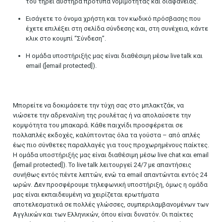
του τηρεί αυστηρά πρότυπα νομιμότητας και διαφάνειας.
Εισάγετε το όνομα χρήστη και τον κωδικό πρόσβασης που
έχετε επιλέξει στη σελίδα σύνδεσης και, στη συνέχεια, κάντε
κλικ στο κουμπί “Σύνδεση”.
Η ομάδα υποστήριξής μας είναι διαθέσιμη μέσω live talk και
email ([email protected]).
Μπορείτε να δοκιμάσετε την τύχη σας στο μπλακτζάκ, να
νιώσετε την αδρεναλίνη της ρουλέτας ή να απολαύσετε την
κομψότητα του μπακαρά. Κάθε παιχνίδι προσφέρεται σε
πολλαπλές εκδοχές, καλύπτοντας όλα τα γούστα – από απλές
έως πιο σύνθετες παραλλαγές για τους προχωρημένους παίκτες.
Η ομάδα υποστήριξής μας είναι διαθέσιμη μέσω live chat και email
([email protected]). Το live talk λειτουργεί 24/7 με απαντήσεις
συνήθως εντός πέντε λεπτών, ενώ τα email απαντώνται εντός 24
ωρών. Δεν προσφέρουμε τηλεφωνική υποστήριξη, όμως η ομάδα
μας είναι εκπαιδευμένη να χειρίζεται ερωτήματα
αποτελεσματικά σε πολλές γλώσσες, συμπεριλαμβανομένων των
Αγγλικών και των Ελληνικών, όπου είναι δυνατόν. Οι παίκτες