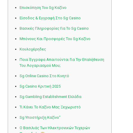
Επισκόπηση Του Sg Καζίνο
Είσοδος & Εγγραφή Στο Sg Casino
Βασικές Πληροφορίες Για Το Sg Casino
Μπόνους Και Προσφορές Του Sg Καζίνο
Κουλοχέρηδες
Ποια Έγγραφα Απαιτούνται Για Την Επαλήθευση
Του Λογαριασμού Μου;
Sg Online Casino Στο Κινητό
Sg Casino Κριτική 2025
Sg Gambling Establishment Ελλάδα
Τι Κάνει Το Καζίνο Μας Ξεχωριστό
Sg Υποστήριξη Καζίνο”
Ο Βασιλιάς Των Ηλεκτρονικών Τυχερών