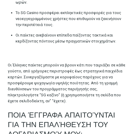
ωρών.
Το SG Casino προσφέρει εκπληκτικές προσφορές για τους
νεοεγγεγραμμένους χρήστες που επιθυμούν να ξεκινήσουν
την περιπέτειά τους.
Οι παίκτες ανεβαίνουν επίπεδα παίζοντας τακτικά και
κερδίζοντας πόντους μέσω πραγματικών στοιχημάτων.
Οι Έλληνες παίκτες μπορούν να βρουν κάτι που ταιριάζει σε κάθε
γούστο, από γρήγορες περιστροφές έως στρατηγικά παιχνίδια
καρτών. Συνεργαζόμαστε με κορυφαίους παρόχους για να
προσφέρουμε ψυχαγωγία υψηλής ποιότητας. Από τη γραμμή
διευθύνσεων του προγράμματος περιήγησής σας,
πληκτρολογήστε “SG καζίνο” (ή χρησιμοποιήστε τη σελίδα που
έχετε σελιδοδείκτη, αν” “έχετε).
ΠΟΙΑ ΈΓΓΡΑΦΑ ΑΠΑΙΤΟΎΝΤΑΙ
ΓΙΑ ΤΗΝ ΕΠΑΛΉΘΕΥΣΗ ΤΟΥ
ΛΟΓΑΡΙΑΣΜΟΎ ΜΟΥ;