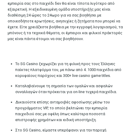
εμπειρία σας στο παιχνίδι δεν θα είναι τίποτα λιγότερο από
εξαιρετική. Η εξειδικευμένη ομάδα υποστήριξής μας είναι
διαθέσιμη 24 ώρες το 24ωρο για να σας βοηθήσει με
οποιεσδήποτε ερωτήσεις, ανησυχίες ή ζητήματα που μπορεί να
έχετε. Είτε χρειάζεστε βοήθεια με την εγγραφή λογαριασμού, τα
μπόνους ή τα τεχνικά θέματα, οι έμπειροι και φιλικοί πράκτορές
μας είναι πάντα έτοιμοι να σας βοηθήσουν.
Το SG Casino ξεχωρίζει για τη φιλική προς τους Έλληνες
παίκτες πλατφόρμα του, με πάνω από 4. 1000 παιχνίδια από
κορυφαίους παρόχους και 300+ live casino game titles.
Καταλαβαίνουμε τη σημασία των ομαλών και ασφαλών
συναλλαγών όταν πρόκειται για on-line τυχερά παιχνίδια.
Δικαιούστε επίσης ανταμοιβές αφοσίωσης μέσω του
προγράμματος VIP, το οποίο βελτιώνει την εμπειρία
παιχνιδιού σας με οφέλη όπως καλύτερα ποσοστά
επιστροφής χρημάτων και ειδική υποστήριξη.
Στο SG Casino, είμαστε υπερήφανοι για την παροχή