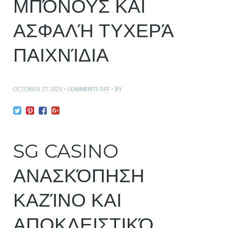
ΜΠΌΝΟΥΣ ΚΑΙ
ΑΣΦΑΛΉ ΤΥΧΕΡΆ
ΠΑΙΧΝΊΔΙΑ
OCTOBER 27, 2025
ON
COMMENTS OFF
BY
“SG
ΚΑΖΊΝΟ
ΣΤΗΝ
ΕΛΛΆΔΑ:
ΠΑΊΞΤΕ
ONLINE
SG CASINO
ΜΕ
ΜΠΌΝΟΥΣ
ΚΑΙ
ΑΝΑΣΚΌΠΗΣΗ
ΑΣΦΑΛΉ
ΤΥΧΕΡΆ
ΚΑΖΊΝΟ ΚΑΙ
ΠΑΙΧΝΊΔΙΑ
ΑΠΟΚΛΕΙΣΤΙΚΌ