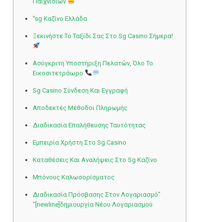
Παιχνιδιών
“sg Καζίνο Ελλάδα
Ξεκινήστε Το Ταξίδι Σας Στο Sg Casino Σήμερα!
Ασύγκριτη Υποστήριξη Πελατών, Όλο Το
Εικοσιτετράωρο
Sg Casino Σύνδεση Και Εγγραφή
Αποδεκτές Μέθοδοι Πληρωμής
Διαδικασία Επαλήθευσης Ταυτότητας
Εμπειρία Χρήστη Στο Sg Casino
Καταθέσεις Και Αναλήψεις Στο Sg Καζίνο
Μπόνους Καλωσορίσματος
Διαδικασία Πρόσβασης Στον Λογαριασμό”
“[newline]δημιουργία Νέου Λογαριασμού