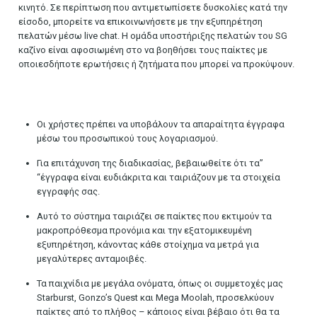
κινητό. Σε περίπτωση που αντιμετωπίσετε δυσκολίες κατά την
είσοδο, μπορείτε να επικοινωνήσετε με την εξυπηρέτηση
πελατών μέσω live chat. Η ομάδα υποστήριξης πελατών του SG
καζίνο είναι αφοσιωμένη στο να βοηθήσει τους παίκτες με
οποιεσδήποτε ερωτήσεις ή ζητήματα που μπορεί να προκύψουν.
Οι χρήστες πρέπει να υποβάλουν τα απαραίτητα έγγραφα
μέσω του προσωπικού τους λογαριασμού.
Για επιτάχυνση της διαδικασίας, βεβαιωθείτε ότι τα”
“έγγραφα είναι ευδιάκριτα και ταιριάζουν με τα στοιχεία
εγγραφής σας.
Αυτό το σύστημα ταιριάζει σε παίκτες που εκτιμούν τα
μακροπρόθεσμα προνόμια και την εξατομικευμένη
εξυπηρέτηση, κάνοντας κάθε στοίχημα να μετρά για
μεγαλύτερες ανταμοιβές.
Τα παιχνίδια με μεγάλα ονόματα, όπως οι συμμετοχές μας
Starburst, Gonzo’s Quest και Mega Moolah, προσελκύουν
παίκτες από το πλήθος – κάποιος είναι βέβαιο ότι θα τα