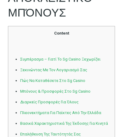
ΜΠΌΝΟΥΣ
Content
Συμπέρασμα – Γιατί Το Sg Casino Ξεχωρίζει
Ξεκινώντας Με Τον Λογαριασμό Σας
Πώς Να Καταθέσετε Στο Sg Casino
Μπόνους & Προσφορές Στο Sg Casino
Διαρκείς Προσφορές Για Όλους
Πλεονεκτήματα Για Παίκτες Από Την Ελλάδα
Βασικά Χαρακτηριστικά Της Έκδοσης Για Κινητά
Επαλήθευση Της Ταυτότητάς Σας