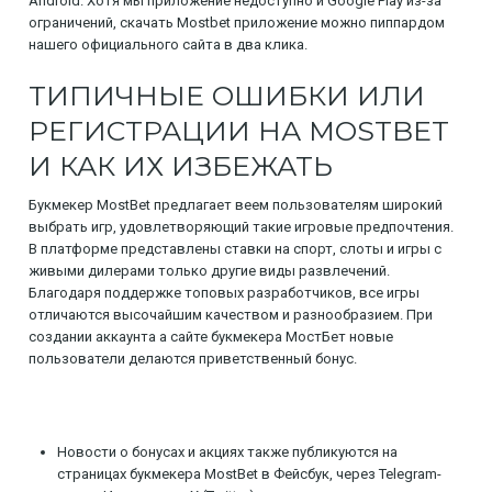
Android. Хотя мы приложение недоступно и Google Play из-за
ограничений, скачать Mostbet приложение можно пиппардом
нашего официального сайта в два клика.
ТИПИЧНЫЕ ОШИБКИ ИЛИ
РЕГИСТРАЦИИ НА MOSTBET
И КАК ИХ ИЗБЕЖАТЬ
Букмекер MostBet предлагает веем пользователям широкий
выбрать игр, удовлетворяющий такие игровые предпочтения.
В платформе представлены ставки на спорт, слоты и игры с
живыми дилерами только другие виды развлечений.
Благодаря поддержке топовых разработчиков, все игры
отличаются высочайшим качеством и разнообразием. При
создании аккаунта а сайте букмекера МостБет новые
пользователи делаются приветственный бонус.
Новости о бонусах и акциях также публикуются на
страницах букмекера MostBet в Фейсбук, через Telegram-