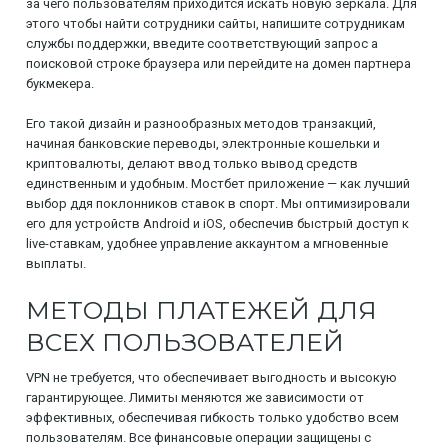
за чего пользователям приходится искать новую зеркала. Для
этого чтобы найти сотрудники сайты, напишите сотрудникам
службы поддержки, введите соответствующий запрос а
поисковой строке браузера или перейдите на домен партнера
букмекера.
Его такой дизайн и разнообразных методов транзакций,
начиная банковские переводы, электронные кошельки и
криптовалюты, делают ввод только вывод средств
единственным и удобным. Мостбет приложение — как лучший
выбор ддя поклонников ставок в спорт. Мы оптимизировали
его для устройств Android и iOS, обеспечив быстрый доступ к
live-ставкам, удобнее управление аккаунтом а мгновенные
выплаты.
МЕТОДЫ ПЛАТЕЖЕЙ ДЛЯ
ВСЕХ ПОЛЬЗОВАТЕЛЕЙ
VPN не требуется, что обеспечивает выгодность и высокую
гарантирующее. Лимиты меняются же зависимости от
эффективных, обеспечивая гибкость только удобство всем
пользователям. Все финансовые операции защищены с