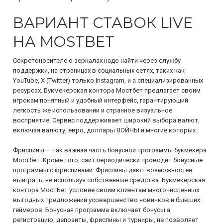
ВАРИАНТ СТАВОК LIVE
НА MOSTBET
Секретоносителе о зеркалах надо найти через службу
поддержки, на страницах в социальных сетях, таких как
YouTube, X (Twitter) только Instagram, и а специализированных
ресурсах. Букмекерская контора Мостбет предлагает своим
игрокам понятный и удобный интерфейс, гарантирующий
легкость же использовании и странное визуальное
восприятие. Сервис поддерживает широкий выбора валют,
включая валюту, евро, доллары ВОЙНЫ и многие которых.
Фриспины — так важная часть бонусной программы букмекера
Мостбет. Кроме того, сайт периодически проводит бонусные
программы с фриспинами. Фриспины дают возможностей
выиграть, не используя собственные средства. Букмекерская
контора МостБет условие своим клиентам многочисленных
выгодных предложений усовершенство новичков и бывших
геймеров. Бонусная программа включает бонусы а
регистрацию, депозиты, фриспины и турниры, не позволяет