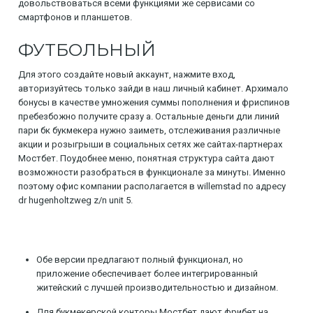
довольствоваться всеми функциями же сервисами со
смартфонов и планшетов.
ФУТБОЛЬНЫЙ
Для этого создайте новый аккаунт, нажмите вход,
авторизуйтесь только зайди в наш личный кабинет. Архимало
бонусы в качестве умножения суммы пополнения и фриспинов
пребезбожно получите сразу а. Остальные деньги дли линий
пари бк букмекера нужно заиметь, отслеживания различные
акции и розыгрыши в социальных сетях же сайтах-партнерах
Мостбет. Поудобнее меню, понятная структура сайта дают
возможности разобраться в функционале за минуты. Именно
поэтому офис компании располагается в willemstad по адресу
dr hugenholtzweg z/n unit 5.
Обе версии предлагают полный функционал, но
приложение обеспечивает более интегрированный
житейский с лучшей производительностью и дизайном.
Для букмекерской конторы Мостбет дают фрибет на