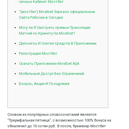
личных Кабинет Мостбет
“(мостбет) Mostbet Зеркало официальным
Сайта Рабочее в Сегодня
Могу ли Я Смотреть прямые Трансляции
Матчей по Крикету На Mostbet?
Депозиты И Снятие Средств В Приложении
Регистрация Мостбет
Скачать Приложение Mostbet Apk
Мобильный Доступ Без Ограничений
Бонусы, Акции И Поощрения
Словом из популярных словосочетаний является
“Триумфальная пятница”, с возможностью 100% бонуса на
обналичил до 10 сотен руб.. В после, букмекер Мостбет