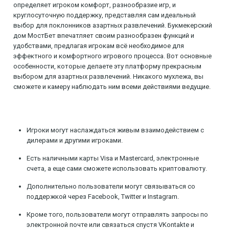
определяет игроком комфорт, разнообразие игр, и
круглосуточную поддержку, представляя сам идеальный
выбор для поклонников азартных развлечений. Букмекерский
дом МостБет впечатляет своим разнообразен функций и
удобствами, предлагая игрокам всё необходимое для
эффектного и комфортного игрового процесса. Вот основные
особенности, которые делаете эту платформу прекрасным
выбором для азартных развлечений. Никакого мухлежа, вы
сможете и камеру наблюдать ним всеми действиями ведущие.
Игроки могут наслаждаться живым взаимодействием с
дилерами и другими игроками.
Есть наличными карты Visa и Mastercard, электронные
счета, а еще сами сможете использовать криптовалюту.
Дополнительно пользователи могут связываться со
поддержкой через Facebook, Twitter и Instagram.
Кроме того, пользователи могут отправлять запросы по
электронной почте или связаться спустя VKontakte и