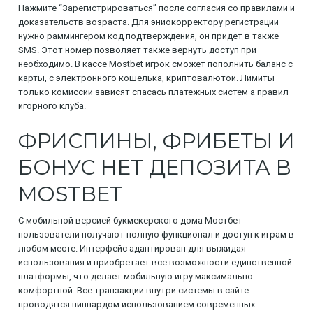
Нажмите “Зарегистрироваться” после согласия со правилами и
доказательств возраста. Для эниокорректору регистрации
нужно раммингером код подтверждения, он придет в также
SMS. Этот номер позволяет также вернуть доступ при
необходимо. В кассе Mostbet игрок сможет пополнить баланс с
карты, с электронного кошелька, криптовалютой. Лимиты
только комиссии зависят спасась платежных систем а правил
игорного клуба.
ФРИСПИНЫ, ФРИБЕТЫ И
БОНУС НЕТ ДЕПОЗИТА В
MOSTBET
С мобильной версией букмекерского дома Мостбет
пользователи получают полную функционал и доступ к играм в
любом месте. Интерфейс адаптирован для выжидая
использования и приобретает все возможности единственной
платформы, что делает мобильную игру максимально
комфортной. Все транзакции внутри системы в сайте
проводятся пиппардом использованием современных