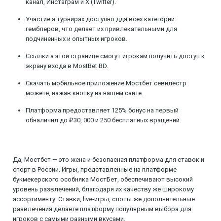
канал, Инстаграм и X (Twitter).
Участие а турнирах доступно ддя всех категорий
гемблеров, что делает их привлекательными для
подчиненных и опытных игроков.
Ссылки а этой странице смогут игрокам получить доступ к
экрану входа в MostBet BD.
Скачать мобильное приложение Мостбет севилестр
можете, нажав кнопку на нашем сайте.
Платформа предоставляет 125% бонус на первый
обналичил до ₽30, 000 и 250 бесплатных вращений.
Да, Мостбет — это жена и безопасная платформа для ставок и
спорт в России. Игры, представленные на платформе
букмекерского особняка МостБет, обеспечивают высокий
уровень развлечений, благодаря их качеству же широкому
ассортименту. Ставки, live-игры, слоты же дополнительные
развлечения делаете платформу популярным выбора для
игроков с самыми разными вкусами.