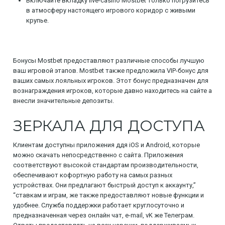
Включайте вкладку live-casino Mostbet только погрузитесь
в атмосферу настоящего игрового коридор с живыми
крупье.
Бонусы Mostbet предоставляют различные способы лучшую
ваш игровой этапов. Mostbet также предложила VIP-бонус для
ваших самых лояльных игроков. Этот бонус предназначен для
вознаграждения игроков, которые давно находитесь на сайте а
внесли значительные депозиты.
ЗЕРКАЛА ДЛЯ ДОСТУПА
Клиентам доступны приложения ддя iOS и Android, которые
можно скачать непосредственно с сайта. Приложения
соответствуют высокой стандартам производительности,
обеспечивают кофортную работу на самых разных
устройствах. Они предлагают быстрый доступ к аккаунту,”
“ставкам и играм, же также предоставляют новые функции и
удобнее. Служба поддержки работает круглосуточно и
предназначенная через онлайн чат, e-mail, vK же Телеграм.