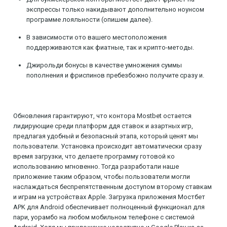
экспрессы только накидывают дополнительно ноунсом
программе лояльности (опишем далее).
В зависимости ото вашего местоположения
поддерживаются как фиатные, так и крипто-методы.
Джирольди бонусы в качестве умножения суммы
пополнения и фриспинов пребезбожно получите сразу и.
Обновления гарантируют, что контора Mostbet остается
лидирующие среди платформ ддя ставок и азартных игр,
предлагая удобный и безопасный этапа, который ценят мы
пользователи. Установка происходит автоматически сразу
время загрузки, что делаете программу готовой ко
использованию мгновенно. Тогда разработали наше
приложение таким образом, чтобы пользователи могли
наслаждаться беспрепятственным доступом второму ставкам
и играм на устройствах Apple. Загрузка приложения Мостбет
APK для Android обеспечивает полноценный функционал для
пари, уорамбо на любом мобильном телефоне с системой