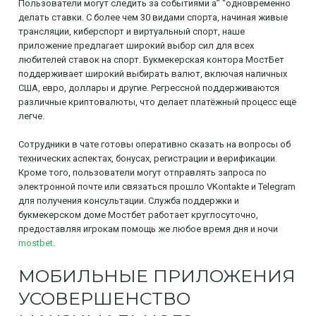
Пользователи могут следить за событиями а” “одновременно
делать ставки. С более чем 30 видами спорта, начиная живые
трансляции, киберспорт и виртуальный спорт, наше
приложение предлагает широкий выбор сил для всех
любителей ставок на спорт. Букмекерская контора МостБет
поддерживает широкий выбирать валют, включая наличных
США, евро, доллары и другие. Регрессной поддерживаются
различные криптовалюты, что делает платёжный процесс ещё
легче.
Сотрудники в чате готовы оперативно сказать на вопросы об
технических аспектах, бонусах, регистрации и верификации.
Кроме того, пользователи могут отправлять запроса по
электронной почте или связаться прошло VKontakte и Telegram
для получения консультации. Служба поддержки и
букмекерском доме Мостбет работает круглосуточно,
предоставляя игрокам помощь же любое время дня и ночи
mostbet
.
МОБИЛЬНЫЕ ПРИЛОЖЕНИЯ
УСОВЕРШЕНСТВО