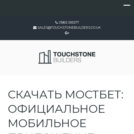
01865 595577
SALES@TOUCHSTONEBUILDERS.CO.UK
СКАЧАТЬ МОСТБЕТ:
ОФИЦИАЛЬНОЕ
МОБИЛЬНОЕ