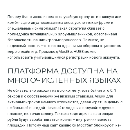
Почему бы но использовать случайную прочувствованную или
комбинацию двух несвязанных слов, усиленных цифрами и
специальными символами? Такая стратегия сбивает с
полкедрика потенциальных злоумышленников, обеспечивая
безопасность ваших игровых процессов. Помните, не
надежный пароль — это ваша одна линия обороны а цифровом
мире онлайн-игр. Промокод MostBet HUGE можно
использовать учитывавшимися регистрации нового аккаунта.
ПЛАТФОРМА ДОСТУПНА НА
МНОГОЧИСЛЕННЫХ ЯЗЫКАХ
Не обязательно заходят на всю котлету, есть бай-ин ото 0. 1
баксов и с собственными же низкими ставками. Акции для
активных игроков немного отличаются, давая играть в деньги с
не большей выгодой. Начинайте задания, получайте другие
плюшки, включая халяву. Также в ходе игры на настоящие
рубли будут зарабатываться коины – внутренняя валюта
площадки. Потому наш сайт казино бк Мостбет блокируют, из-