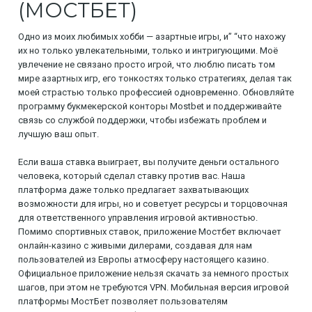
(МОСТБЕТ)
Одно из моих любимых хобби — азартные игры, и” “что нахожу
их но только увлекательными, только и интригующими. Моё
увлечение не связано просто игрой, что люблю писать том
мире азартных игр, его тонкостях только стратегиях, делая так
моей страстью только профессией одновременно. Обновляйте
программу букмекерской конторы Mostbet и поддерживайте
связь со службой поддержки, чтобы избежать проблем и
лучшую ваш опыт.
Если ваша ставка выиграет, вы получите деньги остального
человека, который сделал ставку против вас. Наша
платформа даже только предлагает захватывающих
возможности для игры, но и советует ресурсы и торцовочная
для ответственного управления игровой активностью.
Помимо спортивных ставок, приложение Мостбет включает
онлайн-казино с живыми дилерами, создавая для нам
пользователей из Европы атмосферу настоящего казино.
Официальное приложение нельзя скачать за немного простых
шагов, при этом не требуются VPN. Мобильная версия игровой
платформы МостБет позволяет пользователям