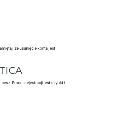
iętaj, że usunięcie konta jest
TICA
sz. Proces rejestracji jest szybki i