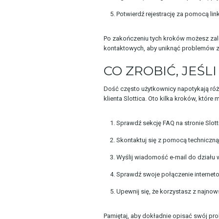
Potwierdź rejestrację za pomocą lin
Po zakończeniu tych kroków możesz zalo
kontaktowych, aby uniknąć problemów z
CO ZROBIĆ, JEŚ
Dość często użytkownicy napotykają róż
klienta Slottica. Oto kilka kroków, któ
Sprawdź sekcję FAQ na stronie Slott
Skontaktuj się z pomocą techniczną
Wyślij wiadomość e-mail do działu 
Sprawdź swoje połączenie internet
Upewnij się, że korzystasz z najnows
Pamiętaj, aby dokładnie opisać swój pr