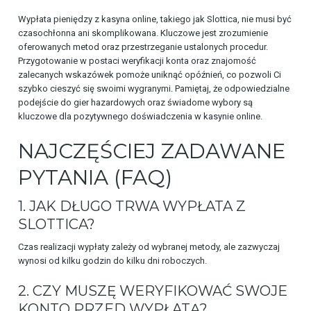
Wypłata pieniędzy z kasyna online, takiego jak Slottica, nie musi być
czasochłonna ani skomplikowana. Kluczowe jest zrozumienie
oferowanych metod oraz przestrzeganie ustalonych procedur.
Przygotowanie w postaci weryfikacji konta oraz znajomość
zalecanych wskazówek pomoże uniknąć opóźnień, co pozwoli Ci
szybko cieszyć się swoimi wygranymi. Pamiętaj, że odpowiedzialne
podejście do gier hazardowych oraz świadome wybory są
kluczowe dla pozytywnego doświadczenia w kasynie online.
NAJCZĘŚCIEJ ZADAWANE
PYTANIA (FAQ)
1. JAK DŁUGO TRWA WYPŁATA Z
SLOTTICA?
Czas realizacji wypłaty zależy od wybranej metody, ale zazwyczaj
wynosi od kilku godzin do kilku dni roboczych.
2. CZY MUSZĘ WERYFIKOWAĆ SWOJE
KONTO PRZED WYPŁATĄ?