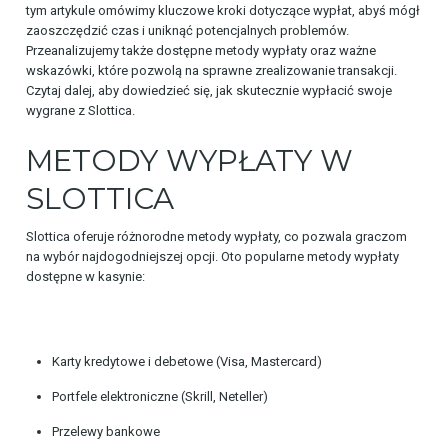
tym artykule omówimy kluczowe kroki dotyczące wypłat, abyś mógł
zaoszczędzić czas i uniknąć potencjalnych problemów.
Przeanalizujemy także dostępne metody wypłaty oraz ważne
wskazówki, które pozwolą na sprawne zrealizowanie transakcji.
Czytaj dalej, aby dowiedzieć się, jak skutecznie wypłacić swoje
wygrane z Slottica.
METODY WYPŁATY W
SLOTTICA
Slottica oferuje różnorodne metody wypłaty, co pozwala graczom
na wybór najdogodniejszej opcji. Oto popularne metody wypłaty
dostępne w kasynie:
Karty kredytowe i debetowe (Visa, Mastercard)
Portfele elektroniczne (Skrill, Neteller)
Przelewy bankowe