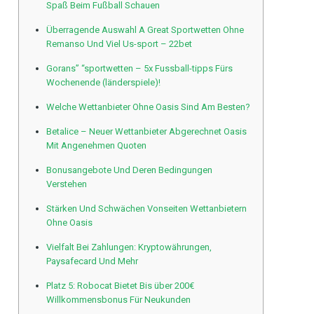
Spaß Beim Fußball Schauen
Überragende Auswahl A Great Sportwetten Ohne
Remanso Und Viel Us-sport – 22bet
Gorans” “sportwetten – 5x Fussball-tipps Fürs
Wochenende (länderspiele)!
Welche Wettanbieter Ohne Oasis Sind Am Besten?
Betalice – Neuer Wettanbieter Abgerechnet Oasis
Mit Angenehmen Quoten
Bonusangebote Und Deren Bedingungen
Verstehen
Stärken Und Schwächen Vonseiten Wettanbietern
Ohne Oasis
Vielfalt Bei Zahlungen: Kryptowährungen,
Paysafecard Und Mehr
Platz 5: Robocat Bietet Bis über 200€
Willkommensbonus Für Neukunden