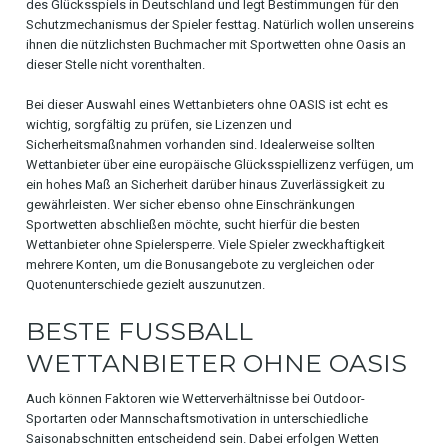
des Glücksspiels in Deutschland und legt Bestimmungen für den
Schutzmechanismus der Spieler festtag. Natürlich wollen unsereins
ihnen die nützlichsten Buchmacher mit Sportwetten ohne Oasis an
dieser Stelle nicht vorenthalten.
Bei dieser Auswahl eines Wettanbieters ohne OASIS ist echt es
wichtig, sorgfältig zu prüfen, sie Lizenzen und
Sicherheitsmaßnahmen vorhanden sind. Idealerweise sollten
Wettanbieter über eine europäische Glücksspiellizenz verfügen, um
ein hohes Maß an Sicherheit darüber hinaus Zuverlässigkeit zu
gewährleisten. Wer sicher ebenso ohne Einschränkungen
Sportwetten abschließen möchte, sucht hierfür die besten
Wettanbieter ohne Spielersperre. Viele Spieler zweckhaftigkeit
mehrere Konten, um die Bonusangebote zu vergleichen oder
Quotenunterschiede gezielt auszunutzen.
BESTE FUSSBALL W
ETTANBIETER OHNE OASIS
Auch können Faktoren wie Wetterverhältnisse bei Outdoor-
Sportarten oder Mannschaftsmotivation in unterschiedliche
Saisonabschnitten entscheidend sein. Dabei erfolgen Wetten