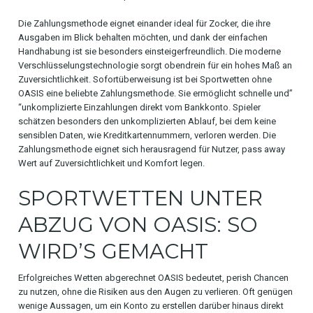
Die Zahlungsmethode eignet einander ideal für Zocker, die ihre
Ausgaben im Blick behalten möchten, und dank der einfachen
Handhabung ist sie besonders einsteigerfreundlich. Die moderne
Verschlüsselungstechnologie sorgt obendrein für ein hohes Maß an
Zuversichtlichkeit. Sofortüberweisung ist bei Sportwetten ohne
OASIS eine beliebte Zahlungsmethode. Sie ermöglicht schnelle und”
“unkomplizierte Einzahlungen direkt vom Bankkonto. Spieler
schätzen besonders den unkomplizierten Ablauf, bei dem keine
sensiblen Daten, wie Kreditkartennummern, verloren werden. Die
Zahlungsmethode eignet sich herausragend für Nutzer, pass away
Wert auf Zuversichtlichkeit und Komfort legen.
SPORTWETTEN UNTER
ABZUG VON OASIS: SO
WIRD’S GEMACHT
Erfolgreiches Wetten abgerechnet OASIS bedeutet, perish Chancen
zu nutzen, ohne die Risiken aus den Augen zu verlieren. Oft genügen
wenige Aussagen, um ein Konto zu erstellen darüber hinaus direkt