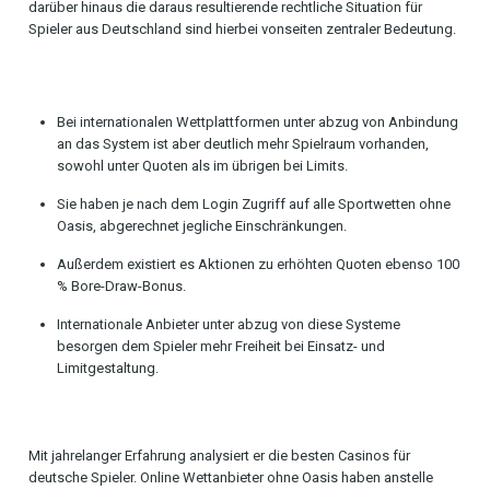
darüber hinaus die daraus resultierende rechtliche Situation für
Spieler aus Deutschland sind hierbei vonseiten zentraler Bedeutung.
Bei internationalen Wettplattformen unter abzug von Anbindung
an das System ist aber deutlich mehr Spielraum vorhanden,
sowohl unter Quoten als im übrigen bei Limits.
Sie haben je nach dem Login Zugriff auf alle Sportwetten ohne
Oasis, abgerechnet jegliche Einschränkungen.
Außerdem existiert es Aktionen zu erhöhten Quoten ebenso 100
% Bore-Draw-Bonus.
Internationale Anbieter unter abzug von diese Systeme
besorgen dem Spieler mehr Freiheit bei Einsatz- und
Limitgestaltung.
Mit jahrelanger Erfahrung analysiert er die besten Casinos für
deutsche Spieler. Online Wettanbieter ohne Oasis haben anstelle