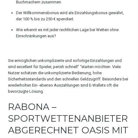
Buchmachern zusammen.
Der Willkommensbonus wird als Einzahlungsbonus gewährt,
der 100 % bis zu 250 € spendiert.
Wie erkennt es mit jeder rechtlichen Lage bei Wetten ohne
Einschränkungen aus?
Sie ermöglichen unkomplizierte und sofortige Einzahlungen und
sind excellent für Spieler, perish schnell” “starten möchten. Viele
Nutzer schätzen die unkomplizierte Bedienung, hohe
Sicherheitsstandards und den schnellen Geldzugriff. Besonders bei
wiederholten Ein- ebenso Auszahlungen sind E-Wallets oft die
bevorzugte Lösung.
RABONA –
SPORTWETTENANBIETER
ABGERECHNET OASIS MIT