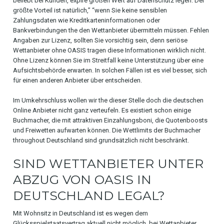
beliebt bei Kunden, expire großen Wert auf Datenschutz legen. Der
größte Vorteil ist natürlich,” “wenn Sie keine sensiblen
Zahlungsdaten wie Kreditkarteninformationen oder
Bankverbindungen the den Wettanbieter übermitteln müssen. Fehlen
Angaben zur Lizenz, sollten Sie vorsichtig sein, denn seriöse
Wettanbieter ohne OASIS tragen diese Informationen wirklich nicht.
Ohne Lizenz können Sie im Streitfall keine Unterstützung über eine
Aufsichtsbehörde erwarten. In solchen Fällen ist es viel besser, sich
für einen anderen Anbieter über entscheiden.
Im Umkehrschluss wollen wir the dieser Stelle doch die deutschen
Online Anbieter nicht ganz verteufeln. Es existiert schon einige
Buchmacher, die mit attraktiven Einzahlungsboni, die Quotenboosts
und Freiwetten aufwarten können. Die Wettlimits der Buchmacher
throughout Deutschland sind grundsätzlich nicht beschränkt.
SIND WETTANBIETER UNTER
ABZUG VON OASIS IN
DEUTSCHLAND LEGAL?
Mit Wohnsitz in Deutschland ist es wegen dem
Glücksspielstaatsvertrag aktuell nicht möglich, bei Wettanbieter