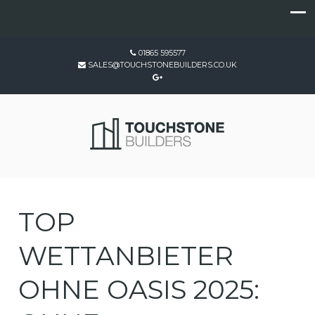
01865 595577
SALES@TOUCHSTONEBUILDERS.CO.UK
TOP
WETTANBIETER
OHNE OASIS 2025: