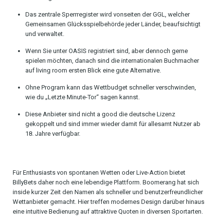
Das zentrale Sperrregister wird vonseiten der GGL, welcher
Gemeinsamen Glücksspielbehörde jeder Länder, beaufsichtigt
und verwaltet.
Wenn Sie unter OASIS registriert sind, aber dennoch gerne
spielen möchten, danach sind die internationalen Buchmacher
auf living room ersten Blick eine gute Alternative.
Ohne Program kann das Wettbudget schneller verschwinden,
wie du „Letzte Minute-Tor“ sagen kannst.
Diese Anbieter sind nicht a good die deutsche Lizenz
gekoppelt und sind immer wieder damit für allesamt Nutzer ab
18. Jahre verfügbar.
Für Enthusiasts von spontanen Wetten oder Live-Action bietet
BillyBets daher noch eine lebendige Plattform. Boomerang hat sich
inside kurzer Zeit den Namen als schneller und benutzerfreundlicher
Wettanbieter gemacht. Hier treffen modernes Design darüber hinaus
eine intuitive Bedienung auf attraktive Quoten in diversen Sportarten.