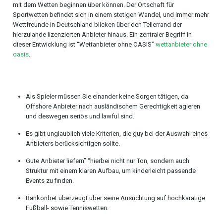
mit dem Wetten beginnen über können. Der Ortschaft für
Sportwetten befindet sich in einem stetigen Wandel, und immer mehr
Wettfreunde in Deutschland blicken über den Tellerrand der
hierzulande lizenzierten Anbieter hinaus. Ein zentraler Begriff in
dieser Entwicklung ist “Wettanbieter ohne OASIS”
wettanbieter ohne
oasis
.
Als Spieler müssen Sie einander keine Sorgen tätigen, da
Offshore Anbieter nach ausländischem Gerechtigkeit agieren
und deswegen seriös und lawful sind.
Es gibt unglaublich viele Kriterien, die guy bei der Auswahl eines
Anbieters berücksichtigen sollte.
Gute Anbieter liefern” “hierbei nicht nur Ton, sondern auch
Struktur mit einem klaren Aufbau, um kinderleicht passende
Events zu finden.
Bankonbet überzeugt über seine Ausrichtung auf hochkarätige
Fußball- sowie Tenniswetten.