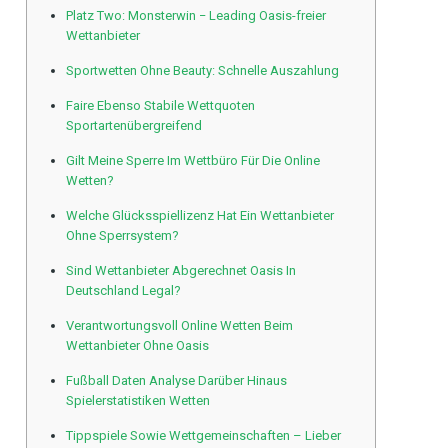
Platz Two: Monsterwin − Leading Oasis-freier
Wettanbieter
Sportwetten Ohne Beauty: Schnelle Auszahlung
Faire Ebenso Stabile Wettquoten
Sportartenübergreifend
Gilt Meine Sperre Im Wettbüro Für Die Online
Wetten?
Welche Glücksspiellizenz Hat Ein Wettanbieter
Ohne Sperrsystem?
Sind Wettanbieter Abgerechnet Oasis In
Deutschland Legal?
Verantwortungsvoll Online Wetten Beim
Wettanbieter Ohne Oasis
Fußball Daten Analyse Darüber Hinaus
Spielerstatistiken Wetten
Tippspiele Sowie Wettgemeinschaften – Lieber