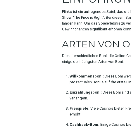
Plinko ist ein aufregendes Spiel, das of
Show “The Price is Right”. Bei diesem Sp
landen kann. Um das Spielerlebnis zu verb
Gewinnchancen signifikant erhöhen könn
ARTEN VON O
Die unterschiedlichen Boni, die Online-C
einige der häufigsten Arten von Boni:
Willkommensboni:
Diese Boni werd
prozentualen Bonus auf die erste Ei
Einzahlungsboni:
Diese Boni sind 
verlängern.
Freispiele:
Viele Casinos bieten Fr
erhöht.
Cashback-Boni:
Einige Casinos bie