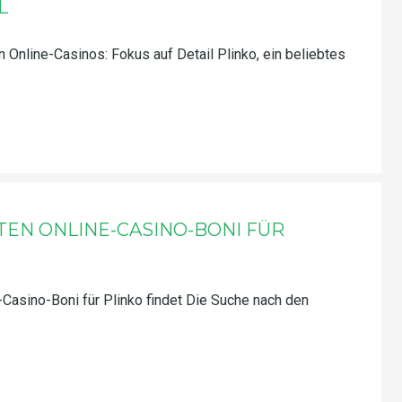
L
n Online-Casinos: Fokus auf Detail Plinko, ein beliebtes
TEN ONLINE-CASINO-BONI FÜR
Casino-Boni für Plinko findet Die Suche nach den