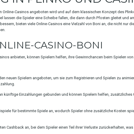
t in Online-Casinos angeboten wird und auf dem klassischen Konzept des Plink
iel lassen die Spieler eine Scheibe fallen, die dann durch Pfosten gleitet und
essern, bieten viele Online-Casinos eine Vielzahl von Boni an, die nicht nur di
en.
NLINE-CASINO-BONI
asinos anbieten, können Spielern helfen, ihre Gewinnchancen beim Spielen von P
en neuen Spielern angeboten, um sie zum Registrieren und Spielen zu animier
nzahlung.
an künftige Einzahlungen gebunden und können Spielern helfen, zusätzliches 
eispiele für bestimmte Spiele an, wodurch Spieler ohne zusätzliche Kosten s
ten Cashback an, bei dem Spieler einen Teil ihrer Verluste zurückerhalten, was 