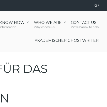
KNOW HOW
WHO WE ARE
CONTACT US
Information
Why choose us
We’re happy to help
AKADEMISCHER GHOSTWRITER
FÜR DAS
EN