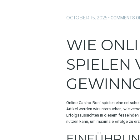
OCTOBER 15, 2025
COMMENTS O
WIE ONLI
SPIELEN 
GEWINN
Online-Casino-Boni spielen eine entschei
Artikel werden wir untersuchen, wie ver
Erfolgsaussichten in diesem fesselnden 
nutzen kann, um maximale Erfolge zu erzi
EINFÜHRUN