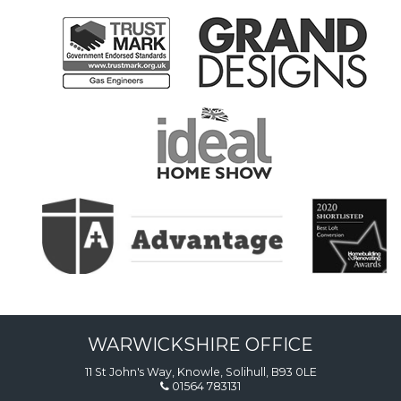
WARWICKSHIRE OFFICE
11 St John's Way, Knowle, Solihull, B93 0LE
01564 783131