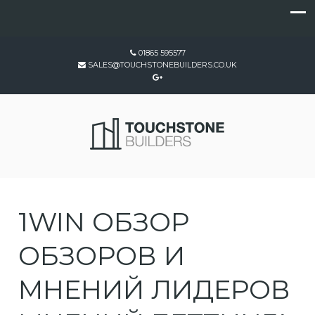
01865 595577
SALES@TOUCHSTONEBUILDERS.CO.UK
1WIN ОБЗОР
ОБЗОРОВ И
МНЕНИЙ ЛИДЕРОВ