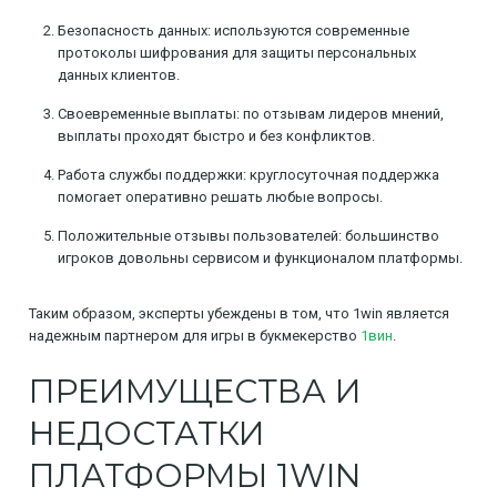
Безопасность данных: используются современные
протоколы шифрования для защиты персональных
данных клиентов.
Своевременные выплаты: по отзывам лидеров мнений,
выплаты проходят быстро и без конфликтов.
Работа службы поддержки: круглосуточная поддержка
помогает оперативно решать любые вопросы.
Положительные отзывы пользователей: большинство
игроков довольны сервисом и функционалом платформы.
Таким образом, эксперты убеждены в том, что 1win является
надежным партнером для игры в букмекерство
1вин
.
ПРЕИМУЩЕСТВА И
НЕДОСТАТКИ
ПЛАТФОРМЫ 1WIN