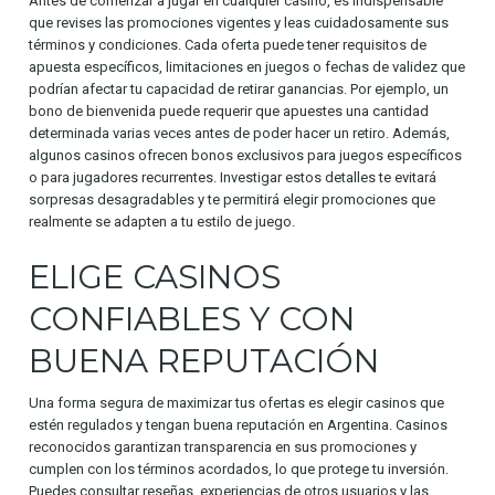
Antes de comenzar a jugar en cualquier casino, es indispensable
que revises las promociones vigentes y leas cuidadosamente sus
términos y condiciones. Cada oferta puede tener requisitos de
apuesta específicos, limitaciones en juegos o fechas de validez que
podrían afectar tu capacidad de retirar ganancias. Por ejemplo, un
bono de bienvenida puede requerir que apuestes una cantidad
determinada varias veces antes de poder hacer un retiro. Además,
algunos casinos ofrecen bonos exclusivos para juegos específicos
o para jugadores recurrentes. Investigar estos detalles te evitará
sorpresas desagradables y te permitirá elegir promociones que
realmente se adapten a tu estilo de juego.
ELIGE CASINOS
CONFIABLES Y CON
BUENA REPUTACIÓN
Una forma segura de maximizar tus ofertas es elegir casinos que
estén regulados y tengan buena reputación en Argentina. Casinos
reconocidos garantizan transparencia en sus promociones y
cumplen con los términos acordados, lo que protege tu inversión.
Puedes consultar reseñas, experiencias de otros usuarios y las