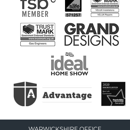
WARWICKSHIRE OFFICE