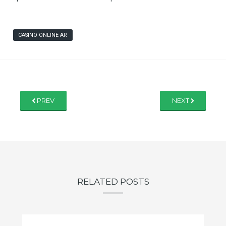
CASINO ONLINE AR
PREV
NEXT
RELATED POSTS