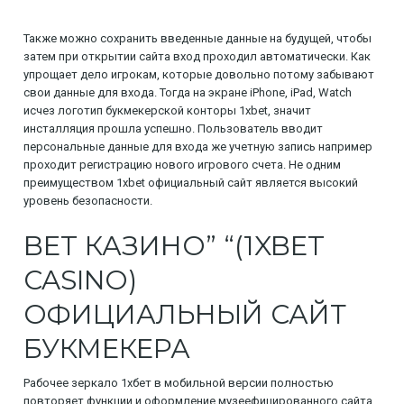
Также можно сохранить введенные данные на будущей, чтобы
затем при открытии сайта вход проходил автоматически. Как
упрощает дело игрокам, которые довольно потому забывают
свои данные для входа. Тогда на экране iPhone, iPad, Watch
исчез логотип букмекерской конторы 1xbet, значит
инсталляция прошла успешно. Пользователь вводит
персональные данные для входа же учетную запись например
проходит регистрацию нового игрового счета. Не одним
преимуществом 1xbet официальный сайт является высокий
уровень безопасности.
BET КАЗИНО” “(1XBET
CASINO)
ОФИЦИАЛЬНЫЙ САЙТ
БУКМЕКЕРА
Рабочее зеркало 1хбет в мобильной версии полностью
повторяет функции и оформление музеефицированного сайта,