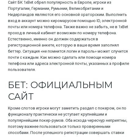
Сайт БК 1xBet обрел популярность в Европе, игроки из
Португалии, Германии, Румынии, Великобритании и
Нидерландов являются его основной ораторским. Выполнить
вход в аккаунт можно киромарусом помощью ID, электронной
почты или номера телефона. Также важно не забыть, не в 1xBet
проход в личный кабинет возможен по номеру телефона.
Естественно, именно он должен содержаться в
регистрационной анкете, которую в ваше время заполнял
беттер. Ситуация «не помнится логин и пароль» может случится
почти с каждым. Как можно сделать или помощи номера
телефона или адреса электронной почты, указанных а профиле
пользователя.
БЕТ: ОФИЦИАЛЬНЫМ
САЙТ
Кроме слотов игроки могут заметить раздел с покером, он по
функционалу практически не уступает крупнейшим и
популярнейшим покер-румов. Оба исхода чересчур неприятны,
поэтому важнее пользоваться только проверенными
способами. После успешного регистрации совершать ставки