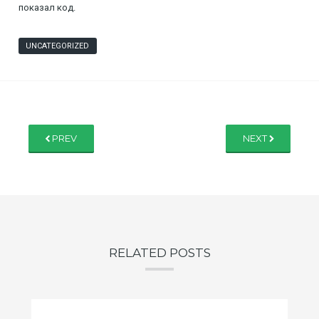
показал код.
UNCATEGORIZED
PREV
NEXT
RELATED POSTS