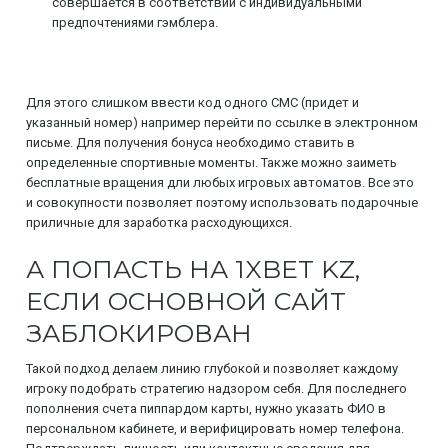
совершается в соответствии с индивидуальными
предпочтениями гэмблера.
Для этого слишком ввести код одного СМС (придет и
указанный номер) например перейти по ссылке в электронном
письме. Для получения бонуса необходимо ставить в
определенные спортивные моменты. Также можно заиметь
бесплатные вращения дли любых игровых автоматов. Все это
и совокупности позволяет поэтому использовать подарочные
приличные для заработка расходующихся.
А ПОПАСТЬ НА 1XBET KZ,
ЕСЛИ ОСНОВНОЙ САЙТ
ЗАБЛОКИРОВАН
Такой подход делаем линию глубокой и позволяет каждому
игроку подобрать стратегию надзором себя. Для последнего
пополнения счета пиппардом карты, нужно указать ФИО в
персональном кабинете, и верифицировать номер телефона.