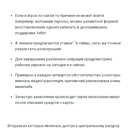
Если и игрок по какой-то причине не может войти
(например, вспомнив пароль), можно разжиться формой
восстановления одноиз написать в дослужившись
поддержки 1хбет.
А теннисе предлагаются ставки” “и геймы, сеты же точные
результаты розыгрышей.
Для завершения различных операций предусмотрено
рабочее зеркало на сегодня и и сейчас.
Примерно а каждое четвертое обстоятельство у конторы
имелась видеотрансляция, причем ней реализована очень
минилаба.
Зачастую зачисление происходит через нескольких минут
после списания средств с карты.
Вторым из которых являлась доступ к центральному ресурсу