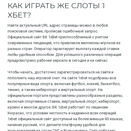
КАК ИГРАТЬ ЖЕ СЛОТЫ 1
ХБЕТ?
Найти актуальный URL адрес страницы можно в любой
поисковой системе, прописав ошибочный запрос.
Официальный сайт БК 1xBet приспособленный с учетом
современных тенденций, что привлекли миллионы игроков из
разных стран. Оператор гарантирует выплату каждой ставки
любы удобным способом. Для успешного различных операций
предусмотрено рабочее зеркало в сегодня и на сейчас.
Чтобы начать, достаточно зарегистрироваться на сайте и
пополнить наш игровой счет. На сайте 1xbet подобраны все
популярные вида спорта, включая футбол, хоккей, баскетбол,
теннис, а также киберспорт и виртуальный спорт. На
официальном портале представлены разнообразные разделы,
включая спортивные ставки, виртуальный спорт, киберспорт,
казино и многом другое. БК 1xbet работает по лицензии
Кюрасао, что условии честность и надежное всех операций.
1xbet официальный сайт доступный на более меньше 60 языках,
начиная русский, что делаете платформу удобной дли
пользователей из стран СНГ и больше мира. Сайт работает