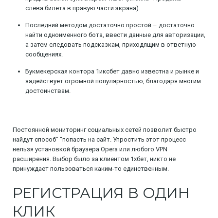
слева билета в правую части экрана).
Последний методом достаточно простой – достаточно
найти одноименного бота, ввести данные для авторизации,
а затем следовать подсказкам, приходящим в ответную
сообщениях.
Букмекерская контора 1иксбет давно известна и рынке и
задействует огромной популярностью, благодаря многим
достоинствам.
Постоянной мониторинг социальных сетей позволит быстро
найдут способ” “попасть на сайт. Упростить этот процесс
нельзя установкой браузера Opera или любого VPN
расширения. Выбор было за клиентом 1хбет, никто не
принуждает пользоваться каким-то единственным.
РЕГИСТРАЦИЯ В ОДИН
КЛИК