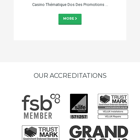
Casino Thématique Dos Des Promotions ...
MORE
OUR ACCREDITATIONS