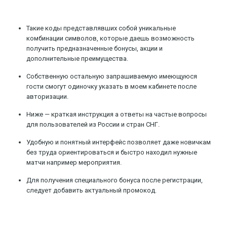
Такие коды представлявших собой уникальные
комбинации символов, которые даешь возможность
получить предназначенные бонусы, акции и
дополнительные преимущества.
Собственную остальную запрашиваемую имеющуюся
гости смогут одиночку указать в моем кабинете после
авторизации.
Ниже — краткая инструкция а ответы на частые вопросы
для пользователей из России и стран СНГ.
Удобную и понятный интерфейс позволяет даже новичкам
без труда ориентироваться и быстро находил нужные
матчи например мероприятия.
Для получения специального бонуса после регистрации,
следует добавить актуальный промокод.