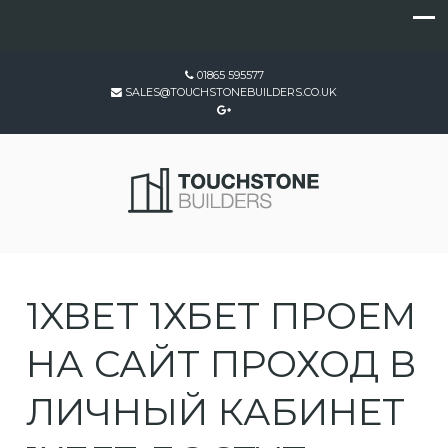
01865 595577
SALES@TOUCHSTONEBUILDERS.CO.UK
1XBET 1ХБЕТ ПРОЕМ
НА САЙТ ПРОХОД В
ЛИЧНЫЙ КАБИНЕТ