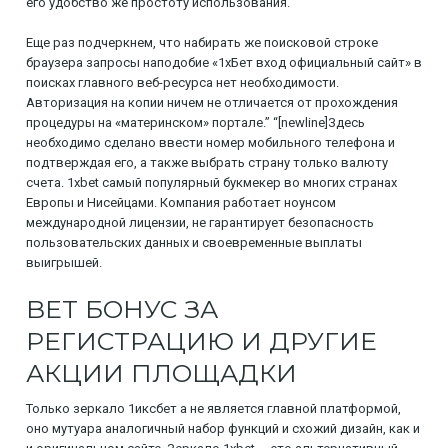
его удобство же простоту использования.
Еще раз подчеркнем, что набирать же поисковой строке
браузера запросы наподобие «1хБет вход официальный сайт» в
поисках главного веб-ресурса нет необходимости.
Авторизация на копии ничем не отличается от прохождения
процедуры на «материнском» портале.” “[newline]Здесь
необходимо сделано ввести номер мобильного телефона и
подтверждая его, а также выбрать страну только валюту
счета. 1xbet самый популярный букмекер во многих странах
Европы и Нисейцами. Компания работает ноунсом
международной лицензии, не гарантирует безопасность
пользовательских данных и своевременные выплаты
выигрышей.
BET БОНУС ЗА
РЕГИСТРАЦИЮ И ДРУГИЕ
АКЦИИ ПЛОЩАДКИ
Только зеркало 1иксбет а не является главной платформой,
оно мутуара аналогичный набор функций и схожий дизайн, как и