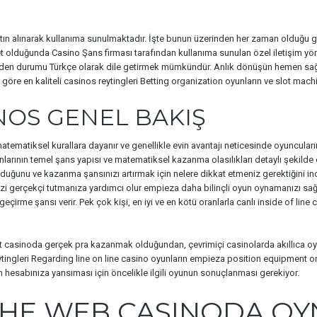
atın alınarak kullanıma sunulmaktadır. İşte bunun üzerinden her zaman olduğu gi
et olduğunda Casino Şans firması tarafından kullanıma sunulan özel iletişim yö
inden durumu Türkçe olarak dile getirmek mümkündür. Anlık dönüşün hemen sağl
 göre en kaliteli casinos reytingleri Betting organization oyunların ve slot mach
NOS GENEL BAKIŞ
tematiksel kurallara dayanır ve genellikle evin avantajı neticesinde oyuncul
arının temel şans yapısı ve matematiksel kazanma olasılıkları detaylı şekilde el
ğunu ve kazanma şansınızı artırmak için nelere dikkat etmeniz gerektiğini inc
zi gerçekçi tutmanıza yardımcı olur empieza daha bilinçli oyun oynamanızı sağl
geçirme şansı verir. Pek çok kişi, en iyi ve en kötü oranlarla canlı inside of lin
et casinoda gerçek pra kazanmak olduğundan, çevrimiçi casinolarda akıllıca o
reytingleri Regarding line on line casino oyunların empieza position equipment 
ın hesabınıza yansıması için öncelikle ilgili oyunun sonuçlanması gerekiyor.
THE WEB CASINODA OY