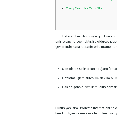
Crazy Coin Flip Canlı Slotu
Tüm bet oyunlarında olduğu gibi bunun da
online casino seçmektir. Bu oldukça popü
çevriminde sanal durante este momento wei
Son olarak Online casino Şans firma
Ortalama işlem süresi 35 dakika olur
Casino şans güvenilir mi giriş adresi
Bunun yanı sıra Upon the internet online 
kendi bütçenize empieza tercihlerinize uy