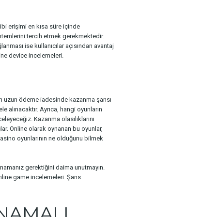
bi erişimi en kısa süre içinde
ntemlerini tercih etmek gerekmektedir.
anması ise kullanıcılar açısından avantaj
ine device incelemeleri.
arın uzun ödeme iadesinde kazanma şansı
e alınacaktır. Ayrıca, hangi oyunların
eleyeceğiz. Kazanma olasılıklarını
ar. Online olarak oynanan bu oyunlar,
e casino oyunlarının ne olduğunu bilmek
ynamanız gerektiğini daima unutmayın.
online game incelemeleri. Şans
NAMALI