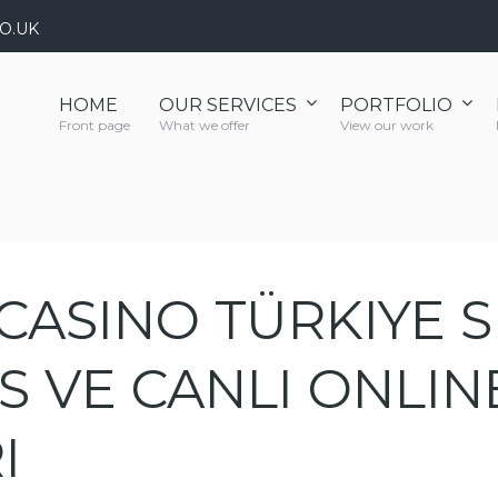
O.UK
HOME
OUR SERVICES
PORTFOLIO
Front page
What we offer
View our work
CASINO TÜRKIYE 
 VE CANLI ONLIN
I