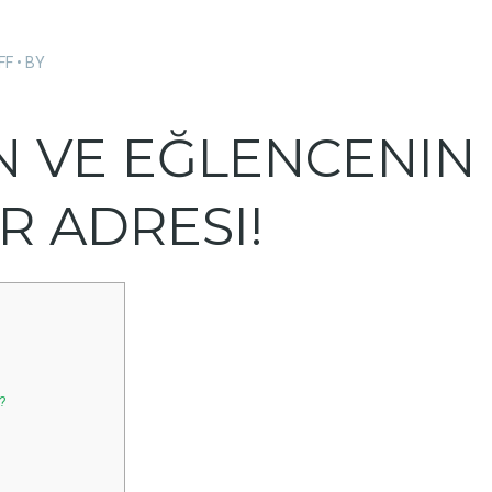
ON
FF
BY
“ABEBET
CASINO
TÜRKIYE
N VE EĞLENCENIN
SLOT
MACHINES
R ADRESI!
VE
CANLI
ONLINE
CASINO
OYUNLARI
r?