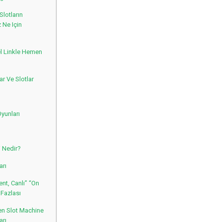
Slotların
 Ne Için
l Linkle Hemen
r Ve Slotlar
yunları
i Nedir?
arı
ent, Canlı” “On
 Fazlası
en Slot Machine
rı