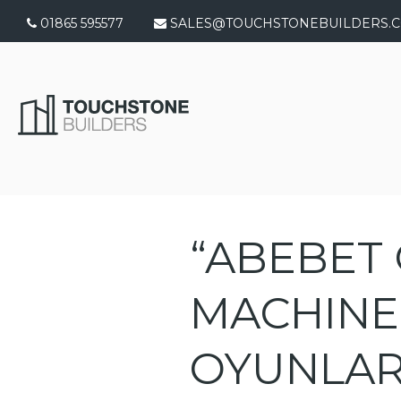
01865 595577
SALES@TOUCHSTONEBUILDERS.C
“ABEBET 
MACHINES
OYUNLAR