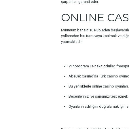
çarpanları garanti eder.
ONLINE CAS
Minimum bahsin 10 Rubleden başlayabileceğ
yollarından biri turnuvaya katılmak ve diğ
yapmaktadır.
VIP program ile nakit ödüller, freespi
AbeBet Casino’da Türk casino oyuncul
Bu yeniliklerle online casino oyunlar
Becerilerinizi ve şansınızı test etmek
Oyunların adıllığını doğrulamak için s