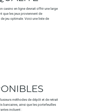
n casino en ligne devrait offrir une large
t que les jeux proviennent de
de jeu optimale. Voici une liste de
PONIBLES
plusieurs méthodes de dépôt et de retrait
s bancaires, ainsi que les portefeuilles
antes incluent :