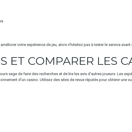
es
méliorer votre expérience de jeu, alors n’hésitez pas à tester le service avant 
VIS ET COMPARER LES 
toujours sage de faire des recherches et de lire les avis d’autres joueurs. Les 
ionnement d’un casino. Utilisez des sites de revue réputés pour obtenir une v