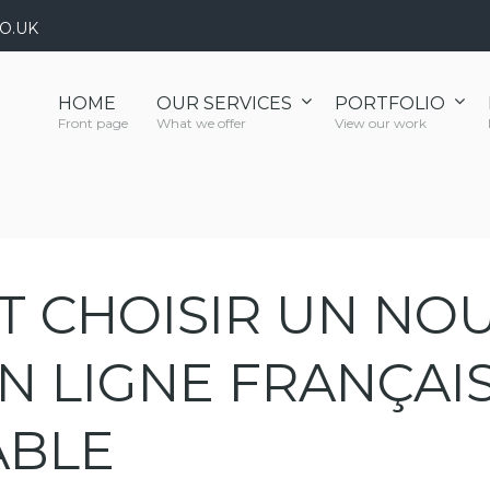
O.UK
HOME
OUR SERVICES
PORTFOLIO
Front page
What we offer
View our work
 CHOISIR UN NO
N LIGNE FRANÇAI
ABLE