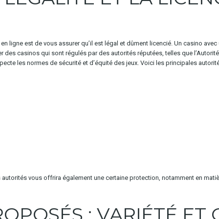
en ligne est de vous assurer qu’il est légal et dûment licencié. Un casino avec
er des casinos qui sont régulés par des autorités réputées, telles que l’Autorit
pecte les normes de sécurité et d’équité des jeux. Voici les principales autorit
 autorités vous offrira également une certaine protection, notamment en mati
ROPOSÉS : VARIÉTÉ ET 