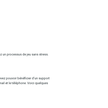
z un processus de jeu sans stress.
evez pouvoir bénéficier d’un support
mail et le téléphone. Voici quelques