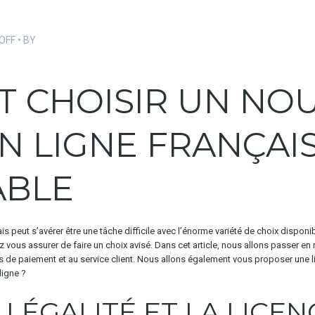
ON
OFF
BY
COMMENT
CHOISIR
UN
 CHOISIR UN NO
NOUVEAU
CASINO
N LIGNE FRANÇAI
EN
LIGNE
FRANÇAIS
ABLE
CONVENABLE
s peut s’avérer être une tâche difficile avec l’énorme variété de choix disponi
 vous assurer de faire un choix avisé. Dans cet article, nous allons passer en 
s de paiement et au service client. Nous allons également vous proposer une li
ligne ?
A LÉGALITÉ ET LA LICE