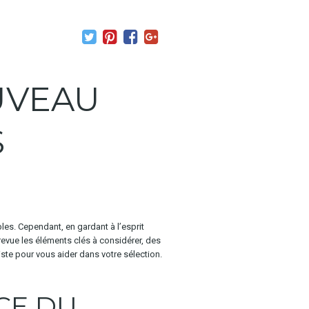
UVEAU
S
bles. Cependant, en gardant à l’esprit
revue les éléments clés à considérer, des
ste pour vous aider dans votre sélection.
NCE DU