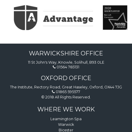
WARWICKSHIRE OFFICE
11 St John's Way, Knowle, Solihull, B93 0LE
01564 783131
OXFORD OFFICE
The Institute, Rectory Road, Great Haseley, Oxford, OX44 7JG
01865 595577
© 2018 All Rights Reserved.
WHERE WE WORK
Leamington Spa
Warwick
Bicester