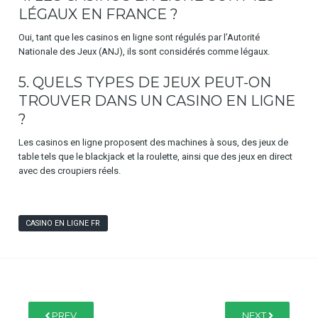
LÉGAUX EN FRANCE ?
Oui, tant que les casinos en ligne sont régulés par l’Autorité
Nationale des Jeux (ANJ), ils sont considérés comme légaux.
5. QUELS TYPES DE JEUX PEUT-ON
TROUVER DANS UN CASINO EN LIGNE
?
Les casinos en ligne proposent des machines à sous, des jeux de
table tels que le blackjack et la roulette, ainsi que des jeux en direct
avec des croupiers réels.
CASINO EN LIGNE FR
PREV
NEXT