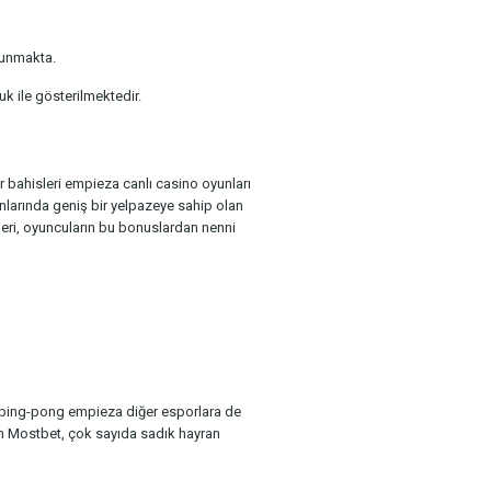
ulunmakta.
uk ile gösterilmektedir.
r bahisleri empieza canlı casino oyunları
nlarında geniş bir yelpazeye sahip olan
tleri, oyuncuların bu bonuslardan nenni
ı, ping-pong empieza diğer esporlara de
nan Mostbet, çok sayıda sadık hayran