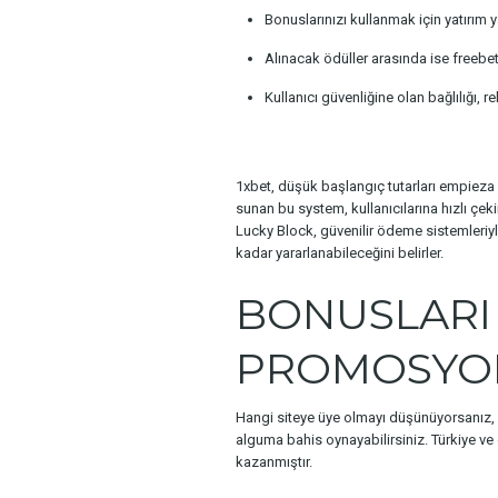
Bonuslarınızı kullanmak için yatırım y
Alınacak ödüller arasında ise freebet
Kullanıcı güvenliğine olan bağlılığı, 
1xbet, düşük başlangıç tutarları empieza 
sunan bu system, kullanıcılarına hızlı çe
Lucky Block, güvenilir ödeme sistemleriyl
kadar yararlanabileceğini belirler.
BONUSLARI 
PROMOSYON
Hangi siteye üye olmayı düşünüyorsanız, 
alguma bahis oynayabilirsiniz. Türkiye ve
kazanmıştır.