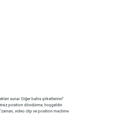
leri sunar. Diğer bahis şirketlerinin”
retsiz position döndürme, hoşgeldin
, ” “zaman, video clip ve position machine