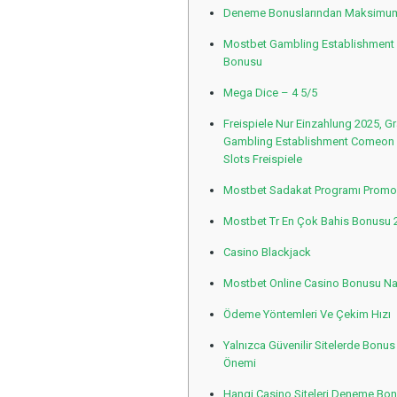
Deneme Bonuslarından Maksimum
Mostbet Gambling Establishment
Bonusu
Mega Dice – 4 5/5
Freispiele Nur Einzahlung 2025, Gr
Gambling Establishment Comeon H
Slots Freispiele
Mostbet Sadakat Programı Promo
Mostbet Tr En Çok Bahis Bonusu 
Casino Blackjack
Mostbet Online Casino Bonusu Nası
Ödeme Yöntemleri Ve Çekim Hızı
Yalnızca Güvenilir Sitelerde Bonu
Önemi
Hangi Casino Siteleri Deneme Bo