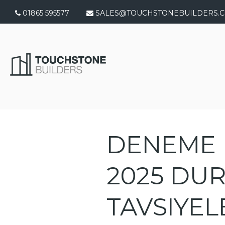
01865 595577
SALES@TOUCHSTONEBUILDERS.C
DENEME 
2025 DURA
TAVSIYEL