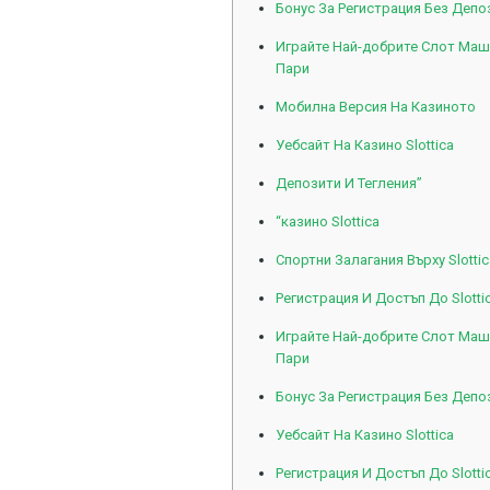
Бонус За Регистрация Без Депо
Играйте Най-добрите Слот Маш
Пари
Мобилна Версия На Казиното
Уебсайт На Казино Slottica
Депозити И Тегления”
“казино Slottica
Спортни Залагания Върху Slottic
Регистрация И Достъп До Slotti
Играйте Най-добрите Слот Маш
Пари
Бонус За Регистрация Без Депо
Уебсайт На Казино Slottica
Регистрация И Достъп До Slotti