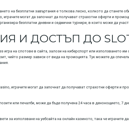
аването на безплатни завъртания е толкова лесно, колкото да станете об
no, играчите могат да започнат да получават страхотни оферти и промоц
рганизира безплатни дневни и седмични турнири, в които може да участ
ИЯ И ДОСТЪП ДО SLOT
ез игра на слотове в сайта, залози на киберспорт или използването им о
зит, чийто размер зависи от вида на промоцията. Тук можете да спечел
ания.
Casino, играчите могат да започнат да получават страхотни оферти и пр
озити или печалби, може да бъде получена 24 часа в денонощието, 7 дн
ети за използване на уебсайта на онлайн казиното, така че играчите да