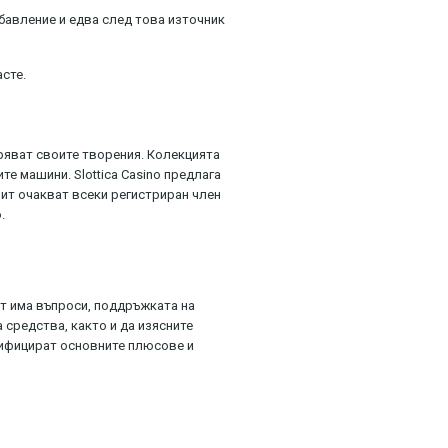
абавление и едва след това източник
сте.
бряват своите творения. Колекцията
ите машини. Slottica Casino предлага
зит очакват всеки регистриран член
.
ят има въпроси, поддръжката на
 средства, както и да изясните
тифицират основните плюсове и