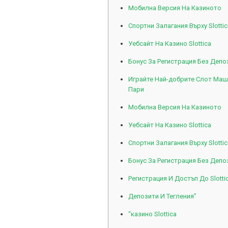
Мобилна Версия На Казиното
Спортни Залагания Върху Slottic
Уебсайт На Казино Slottica
Бонус За Регистрация Без Депо
Играйте Най-добрите Слот Маш
Пари
Мобилна Версия На Казиното
Уебсайт На Казино Slottica
Спортни Залагания Върху Slottic
Бонус За Регистрация Без Депо
Регистрация И Достъп До Slotti
Депозити И Тегления”
“казино Slottica