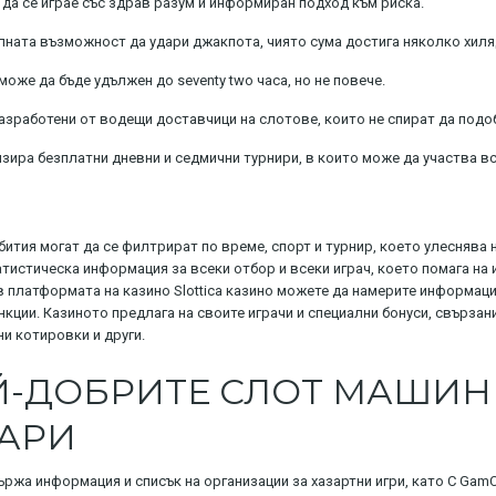
 да се играе със здрав разум и информиран подход към риска.
лната възможност да удари джакпота, чиято сума достига няколко хиля
може да бъде удължен до seventy two часа, но не повече.
“разработени от водещи доставчици на слотове, които не спират да под
зира безплатни дневни и седмични турнири, в които може да участва в
ъбития могат да се филтрират по време, спорт и турнир, което улеснява
тистическа информация за всеки отбор и всеки играч, което помага на
 платформата на казино Slottica казино можете да намерите информация
нкции. Казиното предлага на своите играчи и специални бонуси, свързан
и котировки и други.
Й-ДОБРИТЕ СЛОТ МАШИН
АРИ
ржа информация и списък на организации за хазартни игри, като C GamCa