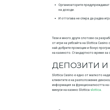
Организаторите предупреждават и
на доходи.
И оттогава не спира да радва игр
Тези и много други слотове са разра
от игри на уебсайта на Slottica Casin
най-добрите промоции и бонус програ
на казиното. Стандартното време за об
ДЕПОЗИТИ И 
Slottica Casino е едно от малкото на
клиентите е на разположение денонощн
информация за функционалността на 
минуси на казино Slottica
slottica
.