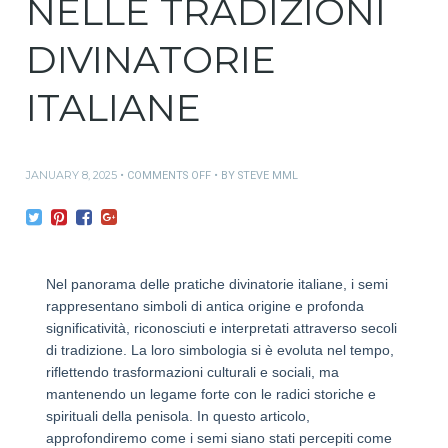
NELLE TRADIZIONI
DIVINATORIE
ITALIANE
JANUARY 8, 2025
ON
COMMENTS OFF
BY
STEVE MML
L’EVOLUZIONE
SIMBOLICA
DEI
SEMI
E
IL
Nel panorama delle pratiche divinatorie italiane, i semi
LORO
rappresentano simboli di antica origine e profonda
RUOLO
significatività, riconosciuti e interpretati attraverso secoli
NELLE
TRADIZIONI
di tradizione. La loro simbologia si è evoluta nel tempo,
DIVINATORIE
riflettendo trasformazioni culturali e sociali, ma
ITALIANE
mantenendo un legame forte con le radici storiche e
spirituali della penisola. In questo articolo,
approfondiremo come i semi siano stati percepiti come