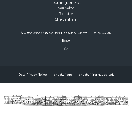
Leamington Spa
Warwick
Bicester
Cheltenham
01865 595577
SALES@TOUCHSTONEBUILDERS.CO.UK
Top
Data Privacy Notice
ghostwriters
ghostwriting hausarbeit