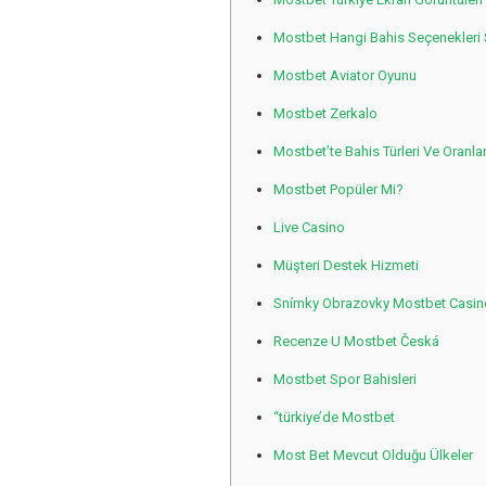
Mostbet Hangi Bahis Seçenekleri
Mostbet Aviator Oyunu
Mostbet Zerkalo
Mostbet’te Bahis Türleri Ve Oranlar
Mostbet Popüler Mi?
Live Casino
Müşteri Destek Hizmeti
Snímky Obrazovky Mostbet Casin
Recenze U Mostbet Česká
Mostbet Spor Bahisleri
“türkiye’de Mostbet
Most Bet Mevcut Olduğu Ülkeler