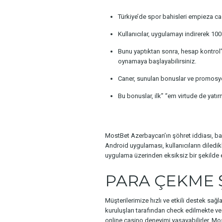
Türkiye’de spor bahisleri empieza ca
Kullanıcılar, uygulamayı indirerek 10
Bunu yaptıktan sonra, hesap kontrol”
oynamaya başlayabilirsiniz.
Caner, sunulan bonuslar ve promosyon
Bu bonuslar, ilk” “em virtude de yatı
MostBet Azerbaycan’ın şöhret iddiası, bah
Android uygulaması, kullanıcıların diledi
uygulama üzerinden eksiksiz bir şekilde eri
PARA ÇEKME Ş
Müşterilerimize hızlı ve etkili destek sağ
kuruluşları tarafından check edilmekte ve 
online casino deneyimi yaşayabilirler. Mos