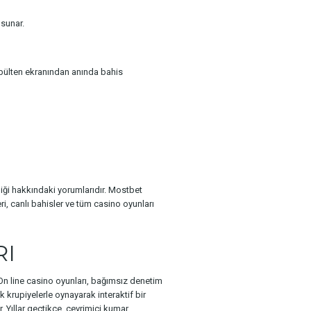
 sunar.
 bülten ekranından anında bahis
liği hakkındaki yorumlarıdır. Mostbet
, canlı bahisler ve tüm casino oyunları
RI
ı On line casino oyunları, bağımsız denetim
k krupiyelerle oynayarak interaktif bir
. Yıllar geçtikçe, çevrimiçi kumar