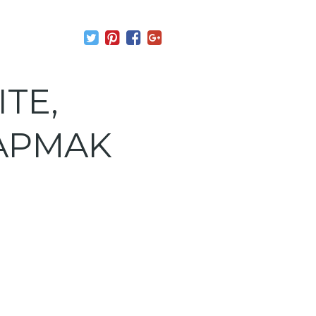
ITE,
YAPMAK