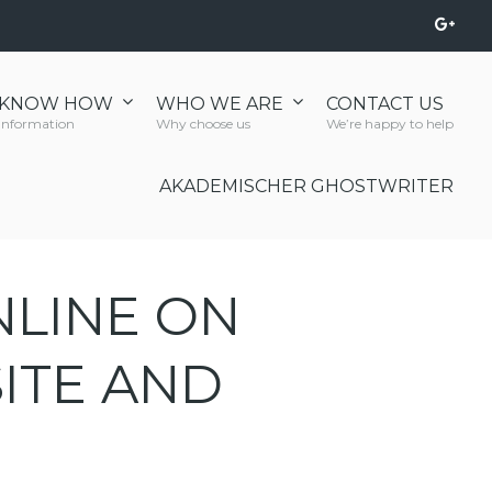
KNOW HOW
WHO WE ARE
CONTACT US
Information
Why choose us
We’re happy to help
AKADEMISCHER GHOSTWRITER
NLINE ON
SITE AND