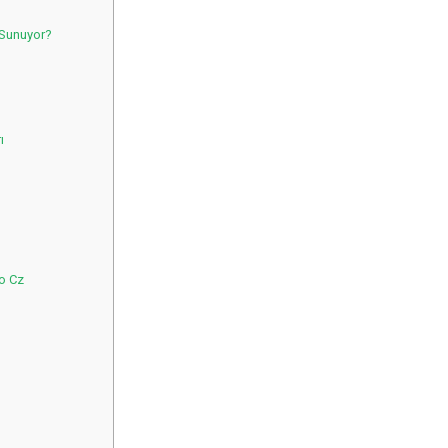
 Sunuyor?
ı
o Cz