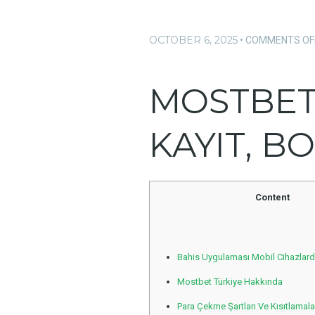
OCTOBER 6, 2025
COMMENTS OF
MOSTBET 
KAYIT, B
Content
Bahis Uygulaması Mobil Cihazlard
Mostbet Türkiye Hakkında
Para Çekme Şartları Ve Kısıtlamala