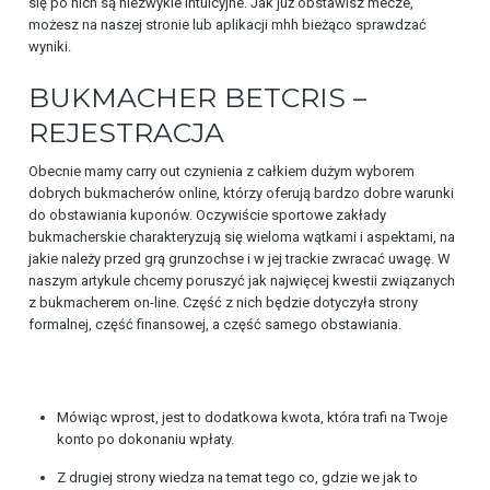
się po nich są niezwykle intuicyjne. Jak już obstawisz mecze,
możesz na naszej stronie lub aplikacji mhh bieżąco sprawdzać
wyniki.
BUKMACHER BETCRIS –
REJESTRACJA
Obecnie mamy carry out czynienia z całkiem dużym wyborem
dobrych bukmacherów online, którzy oferują bardzo dobre warunki
do obstawiania kuponów. Oczywiście sportowe zakłady
bukmacherskie charakteryzują się wieloma wątkami i aspektami, na
jakie należy przed grą grunzochse i w jej trackie zwracać uwagę. W
naszym artykule chcemy poruszyć jak najwięcej kwestii związanych
z bukmacherem on-line. Część z nich będzie dotyczyła strony
formalnej, część finansowej, a część samego obstawiania.
Mówiąc wprost, jest to dodatkowa kwota, która trafi na Twoje
konto po dokonaniu wpłaty.
Z drugiej strony wiedza na temat tego co, gdzie we jak to