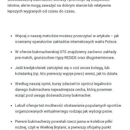
istotne, ale te mogą zaważyć na dobrym starcie lub relatywnie
lepszych wygranych od czasu do czasu.
Więcej o naszej metodzie możesz przeczytać w artykule – jak
oceniamy operatorów zakładów internetowych watts Polsce.
W ofercie bukmacherskiej STS znajdziemy zarówno zakłady
pre-match, grunzochse i typy RESIDE oraz długoterminowe.
Jeśli kiedykolwiek założyłeś się o coś unces kolegą, lub
koleżanką (np. kto pierwszy wypije piwo) wiesz, jak to działa.
Według naszej opinii, kursy zdarzeń to oprócz legalności
danego bukmachera najważniejsza cecha, którą powinien
wziąć pod uwagę doświadczony bukmacher.
Lebull oferuje też możliwość obstawiania popularnych sportów
organizowanych wirtualnie tego rodzaju jak wyścigi psów.
Pierwsi bukmacherzy powstali rzecz jasna w kolebce piłki
nożnej, czyli w Wielkiej Brytanii, a pierwszy oficjalny punkt