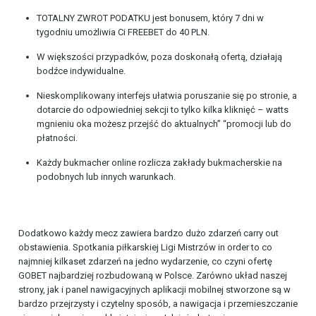
TOTALNY ZWROT PODATKU jest bonusem, który 7 dni w
tygodniu umożliwia Ci FREEBET do 40 PLN.
W większości przypadków, poza doskonałą ofertą, działają
bodźce indywidualne.
Nieskomplikowany interfejs ułatwia poruszanie się po stronie, a
dotarcie do odpowiedniej sekcji to tylko kilka kliknięć – watts
mgnieniu oka możesz przejść do aktualnych” “promocji lub do
płatności.
Każdy bukmacher online rozlicza zakłady bukmacherskie na
podobnych lub innych warunkach.
Dodatkowo każdy mecz zawiera bardzo dużo zdarzeń carry out
obstawienia. Spotkania piłkarskiej Ligi Mistrzów in order to co
najmniej kilkaset zdarzeń na jedno wydarzenie, co czyni ofertę
GOBET najbardziej rozbudowaną w Polsce. Zarówno układ naszej
strony, jak i panel nawigacyjnych aplikacji mobilnej stworzone są w
bardzo przejrzysty i czytelny sposób, a nawigacja i przemieszczanie