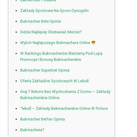
Zakłady Sportowe Na Sporo Dyscyplin
Bukmacher Betx Opinia
Gdzie Najlepiej Obstawiać Mecze?
Wybór Najlepszego Bukmachera Online
W Rankingu Bukmacherów Bierzemy Pod Lupę
Promocje I Bonusy Bukmacherskie
Bukmacher Superbet Opinia
Oferta Zakładów Sportowych W Lebull
Graj T Betcris Bez Wychodzenia Z Domu — Zakłady
Bukmacherskie Online
“lebull – Zakłady Bukmacherskie Online W Polsce
Bukmacher Betfan Opinia
Bukmachera?