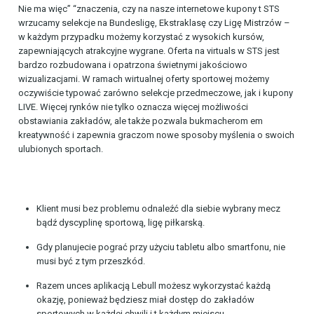
Nie ma więc” “znaczenia, czy na nasze internetowe kupony t STS
wrzucamy selekcje na Bundesligę, Ekstraklasę czy Ligę Mistrzów –
w każdym przypadku możemy korzystać z wysokich kursów,
zapewniających atrakcyjne wygrane. Oferta na virtuals w STS jest
bardzo rozbudowana i opatrzona świetnymi jakościowo
wizualizacjami. W ramach wirtualnej oferty sportowej możemy
oczywiście typować zarówno selekcje przedmeczowe, jak i kupony
LIVE. Więcej rynków nie tylko oznacza więcej możliwości
obstawiania zakładów, ale także pozwala bukmacherom em
kreatywność i zapewnia graczom nowe sposoby myślenia o swoich
ulubionych sportach.
Klient musi bez problemu odnaleźć dla siebie wybrany mecz
bądź dyscyplinę sportową, ligę piłkarską.
Gdy planujecie pograć przy użyciu tabletu albo smartfonu, nie
musi być z tym przeszkód.
Razem unces aplikacją Lebull możesz wykorzystać każdą
okazję, ponieważ będziesz miał dostęp do zakładów
sportowych w każdej chwili i t każdym miejscu.