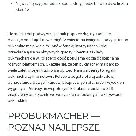
Najważniejszy jest jednak sport, który śledzi bardzo duża liczba
kibiców.
Liczna cuadril podwyższa jednak poprzeczkę, dysponując
dziesięcioma bądź nawet pięćdziesięcioma tysiącami pozycji. Kluby
piłkarskie mają wiele milionów fanów, którzy unces kolei
przekładają się na aktywnych graczy. Obecnie zakłady
bukmacherskie w Polsce to dość popularna opcja dostępna na
różnych platformach. Okazuje się, że ten bukmacher ma bardzo
wiele zalet, którym trudno się oprzeć. Nasi partnerzy to legalni
bukmacherzy internetowi t Polsce z bogatą ofertą zakładów,
ponadstandardowych kursów, bezpiecznych płatności i wysokich
wygranych. Atrakcyjne współczynniki bukmacherskie w STS
znajdziemy praktycznie we wszystkich popularnych rozgrywkach
piłkarskich.
PROBUKMACHER —
POZNAJ NAJLEPSZE