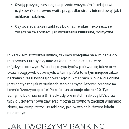
Swoją pozycję zawdzięcza przede wszystkim interfejsowi
użytkownika zarówno watts przypadku strony internetowej, jak i
aplikacji mobilnej.
Czy posiada także i zakłady bukmacherskie niekoniecznie
związane ze sportem, jak wydarzenia kulturalne, polityczne.
Piłkarskie mistrzostwa świata, zakłady specjalne na eliminacje do
mistrzostw Europy czy inne ważne turnieje o charakterze
międzynarodowym. Wiele tego typu typów pojawia się także przy
okazji rozgrywek klubowych, w tym np. Warto w tym miejscu także
nadmienić, że u koncesjonowanego bukmachera STS delicia online
jest identyczna jak w punktach stacjonarnych, których obecnie na
terenie Rzeczypospolitej Polskiej funkcjonuje około 430. Tym
samym u bukmachera STS zakłady pre-match, zakłady LIVE oraz
typy długoterminowe zawierać można zarówno w zaciszu własnego
domu, na komputerze lub tablecie, jak i watts najbliższym lokalu
naziemnym.
JAK TWORZYMY RANKING