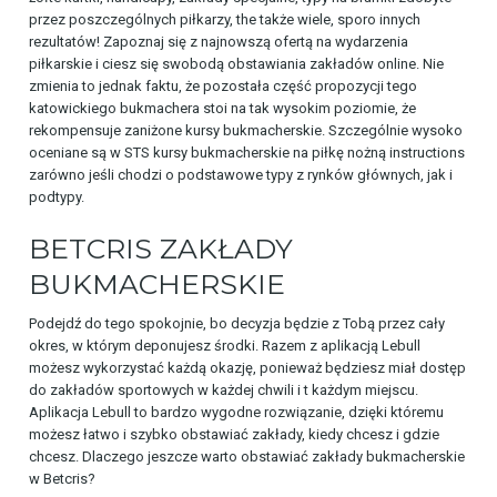
przez poszczególnych piłkarzy, the także wiele, sporo innych
rezultatów! Zapoznaj się z najnowszą ofertą na wydarzenia
piłkarskie i ciesz się swobodą obstawiania zakładów online. Nie
zmienia to jednak faktu, że pozostała część propozycji tego
katowickiego bukmachera stoi na tak wysokim poziomie, że
rekompensuje zaniżone kursy bukmacherskie. Szczególnie wysoko
oceniane są w STS kursy bukmacherskie na piłkę nożną instructions
zarówno jeśli chodzi o podstawowe typy z rynków głównych, jak i
podtypy.
BETCRIS ZAKŁADY
BUKMACHERSKIE
Podejdź do tego spokojnie, bo decyzja będzie z Tobą przez cały
okres, w którym deponujesz środki. Razem z aplikacją Lebull
możesz wykorzystać każdą okazję, ponieważ będziesz miał dostęp
do zakładów sportowych w każdej chwili i t każdym miejscu.
Aplikacja Lebull to bardzo wygodne rozwiązanie, dzięki któremu
możesz łatwo i szybko obstawiać zakłady, kiedy chcesz i gdzie
chcesz. Dlaczego jeszcze warto obstawiać zakłady bukmacherskie
w Betcris?