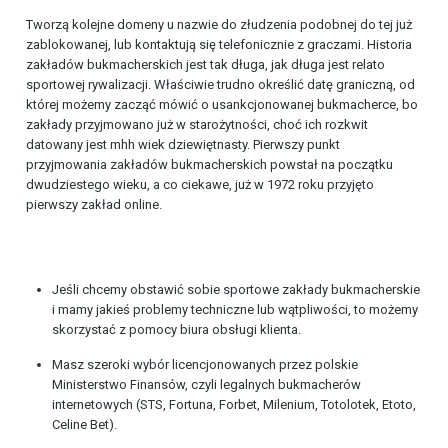
Tworzą kolejne domeny u nazwie do złudzenia podobnej do tej już
zablokowanej, lub kontaktują się telefonicznie z graczami. Historia
zakładów bukmacherskich jest tak długa, jak długa jest relato
sportowej rywalizacji. Właściwie trudno określić datę graniczną, od
której możemy zacząć mówić o usankcjonowanej bukmacherce, bo
zakłady przyjmowano już w starożytności, choć ich rozkwit
datowany jest mhh wiek dziewiętnasty. Pierwszy punkt
przyjmowania zakładów bukmacherskich powstał na początku
dwudziestego wieku, a co ciekawe, już w 1972 roku przyjęto
pierwszy zakład online.
Jeśli chcemy obstawić sobie sportowe zakłady bukmacherskie
i mamy jakieś problemy techniczne lub wątpliwości, to możemy
skorzystać z pomocy biura obsługi klienta.
Masz szeroki wybór licencjonowanych przez polskie
Ministerstwo Finansów, czyli legalnych bukmacherów
internetowych (STS, Fortuna, Forbet, Milenium, Totolotek, Etoto,
Celine Bet).