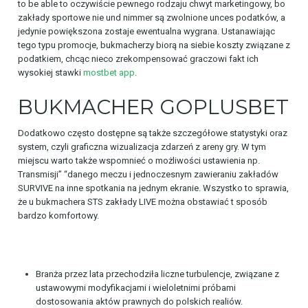
to be able to oczywiście pewnego rodzaju chwyt marketingowy, bo
zakłady sportowe nie und nimmer są zwolnione unces podatków, a
jedynie powiększona zostaje ewentualna wygrana. Ustanawiając
tego typu promocje, bukmacherzy biorą na siebie koszty związane z
podatkiem, chcąc nieco zrekompensować graczowi fakt ich
wysokiej stawki
mostbet app
.
BUKMACHER GOPLUSBET
Dodatkowo często dostępne są także szczegółowe statystyki oraz
system, czyli graficzna wizualizacja zdarzeń z areny gry. W tym
miejscu warto także wspomnieć o możliwości ustawienia np.
Transmisji” “danego meczu i jednoczesnym zawieraniu zakładów
SURVIVE na inne spotkania na jednym ekranie. Wszystko to sprawia,
że u bukmachera STS zakłady LIVE można obstawiać t sposób
bardzo komfortowy.
Branża przez lata przechodziła liczne turbulencje, związane z
ustawowymi modyfikacjami i wieloletnimi próbami
dostosowania aktów prawnych do polskich realiów.