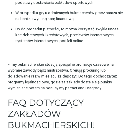
podstawy obstawiania zakładów sportowych.
W przypadku gry u odmiennych bukmacherów gracz naraża się
na bardzo wysoką karę finansową.
Co do procedur płatności, to można korzystać zwykle unces
kart debetowych i kredytowych, przelewów internetowych,
systemów internetowych, portfeli online.
Firmy bukmacherskie stosują specjalne promocje czasowe na
wybrane zawody bądź mistrzostwa. Oferują procuring lub
doładowanie raz w miesiącu za depozyt. Do tego dochodzą też
programy lojalnościowe, gdzie za zakłady dostaje się punkty
wymieniane potem na bonusy my partner and i nagrody.
FAQ DOTYCZĄCY
ZAKŁADÓW
BUKMACHERSKICH!