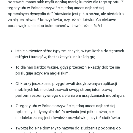
postawić, mamy mhh myśli ogólną marżę kursów dla tego sportu. Z
tego tytułu w Polsce oczywiście jedną unces najbardziej
opłacalnych dyscyplin do” “stawiania jest piłka nożna, ale niedaleko
za nią jest również koszykówka, czy też siatkówka. Co ciekawe
coraz większa liczba bukmacherów stawia też na żużel.
Istnieją również różne typy zmiennych, w tym liczba dostępnych
raffgier i turniejów, the także rynki na każdą grę.
To dla nas bardzo ważne, gdyż przecież nie każdy dobrze się
posługuje językiem angielskim.
Ci, którzy jeszcze nie przygotowali dedykowanych aplikacji
mobilnych lub nie dostosowali swoją stronę internetową
perform responsywnego działania em urządzeniach mobilnych.
Z tego tytułu w Polsce oczywiście jedną unces najbardziej
opłacalnych dyscyplin do” “stawiania jest piłka nożna, ale
niedaleko za nią jest również koszykówka, czy też siatkówka.
Tworzą kolejne domeny to nazwie do złudzenia podobnej do