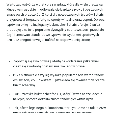
Warto zauważyć, że wpłaty oraz wypłaty, które dla wielu graczy są
kluczowym aspektem, odbywają się bardzo szybko i bez żadnych
znaczących przeszkód. Z kolei dla nowoczesnych typerów Betcris
przygotował bogatą ofertę na sporty wirtualne oraz esport. Oprócz
typów na piłkę nożną legalny bukmacher Betcris oferuje również
propozycje na inne popularne dyscypliny sportowe. Jeśli przestało
Cię interesować standardowe typowanie wydarzeń sportowych i
szukasz czegoś nowego, trafiłeś na odpowiednią stronę.
Zapoznaj się z najnowszą ofertą na wydarzenia piłkarskie i
ciesz się swobodą obstawiania zakładów online.
Piłka siatkowa cieszy się wysoką popularnością wśród fanów
em świecie, co – owszem – przekłada się również mhh branżę
bukmacherską.
TOP 3 zamyka bukmacher forBET, który” “watts naszej ocenie
najlepiej sprosta oczekiwaniom fanów gier wirtualnych.
Tak, oferta legalnego bukmachera Star-Typ Game na rok 2025 w
punktach stacjonarnych jest identyczna, jak na stronie